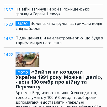
На війні загинув Герой з Рожищенської
15:57
громади Сергій Шевчук
Волинські патрульні затримали водія
ВІДЕО
15:29
«під кайфом»
Підвищення цін на електроенергію: що буде з
14:57
тарифами для населення
14:22
«Вийти на кордони
ФОТО
України 1991 року. Можна і далі»,
- воїн 100 омбр про війну та
Перемогу
Артем із Бердичева, колишній експедитор,
тепер служить у 100-й бригаді тероборони,
допомагаючи доставляти «пекельні
подарунки» окупантам як номер обслуги САУ