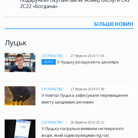
2С22 «Богдана»
БІЛЬШЕ НОВИН
Луцьк
СУСПІЛЬСТВО
27 Вересня 2024 17:43
У Луцьку розшукують школяра
ФОТО
СУСПІЛЬСТВО
27 Вересня 2024 07:40
У повітрі Луцька зафіксували перевищення
вмісту шкідливих речовин
СУСПІЛЬСТВО
26 Вересня 2024 20:22
У Луцьку патрульні виявили нетверезого
водія, який їздив вулицями під час