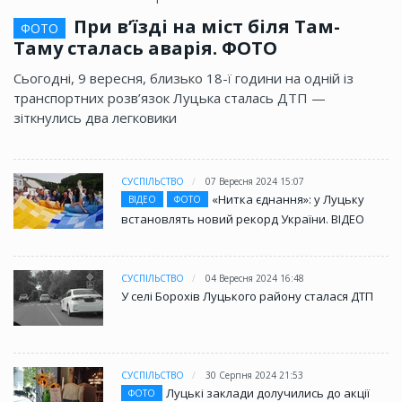
При в’їзді на міст біля Там-
ФОТО
Таму сталась аварія. ФОТО
Сьогодні, 9 вересня, близько 18-ї години на одній із
транспортних розв’язок Луцька сталась ДТП —
зіткнулись два легковики
СУСПІЛЬСТВО
07 Вересня 2024 15:07
«Нитка єднання»: у Луцьку
ВІДЕО
ФОТО
встановлять новий рекорд України. ВІДЕО
СУСПІЛЬСТВО
04 Вересня 2024 16:48
У селі Борохів Луцького району сталася ДТП
СУСПІЛЬСТВО
30 Серпня 2024 21:53
Луцькі заклади долучились до акції
ФОТО