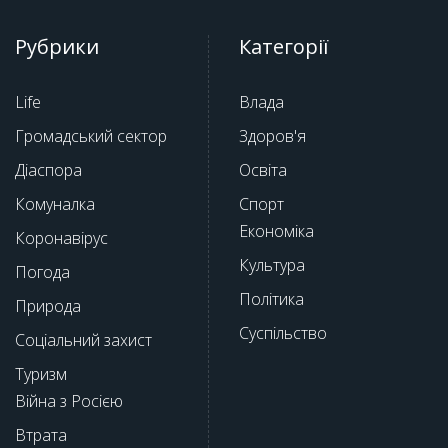
Рубрики
Категорії
Life
Влада
Громадський сектор
Здоров'я
Діаспора
Освіта
Комуналка
Спорт
Економіка
Коронавірус
Культура
Погода
Політика
Природа
Суспільство
Соціальний захист
Туризм
Війна з Росією
Втрата