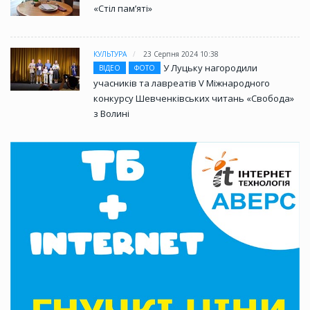
«Стіл памʼяті»
КУЛЬТУРА
23 Серпня 2024 10:38
У Луцьку нагородили
ВІДЕО
ФОТО
учасників та лавреатів V Міжнародного
конкурсу Шевченківських читань «Свобода»
з Волині