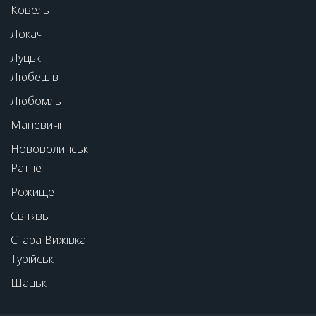
Ковель
Локачі
Луцьк
Любешів
Любомль
Маневичі
Нововолинськ
Ратне
Рожище
Світязь
Стара Вижівка
Турійськ
Шацьк