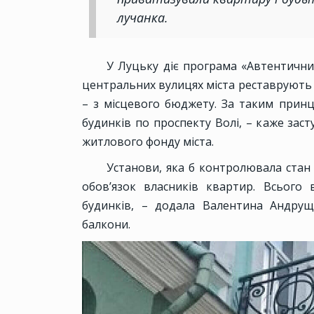
лучанка.
У Луцьку діє програма «Автентичний
центральних вулицях міста реставрують н
– з місцевого бюджету. За таким прин
будинків по проспекту Волі, – каже зас
житлового фонду міста.
Установи, яка б контролювала стан 
обов’язок власників квартир. Всього
будинків, – додала Валентина Андру
балкони.