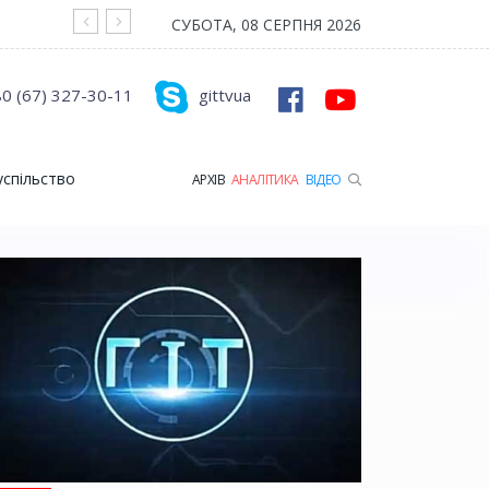
На війні загинув Герой з Рожищенської гр
СУБОТА, 08 СЕРПНЯ 2026
0 (67) 327-30-11
gittvua
успільство
АРХІВ
АНАЛІТИКА
ВІДЕО