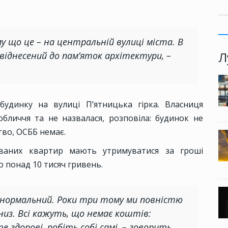
у що це – на центральній вулиці міста. В
Л
 віднесений до пам’яток архітектури, –
будинку на вулиці П’ятницька гірка. Власниця
обличчя та не назвалася, розповіла: будинок не
во, ОСББ немає.
ованих квартир мають утримуватися за гроші
но понад 10 тисяч гривень.
 нормальний. Роки три тому ми повністю
низ. Всі кажуть, що немає коштів:
 здорові, робіть собі самі, – говорить