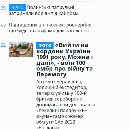
Волинські патрульні
ВІДЕО
:29
затримали водія «під кайфом»
Підвищення цін на електроенергію:
:57
що буде з тарифами для населення
«Вийти на
:22
ФОТО
кордони України
1991 року. Можна і
далі», - воїн 100
омбр про війну та
Перемогу
Артем із Бердичева,
колишній експедитор,
тепер служить у 100-й
бригаді тероборони,
допомагаючи доставляти
«пекельні подарунки»
окупантам як номер
обслуги САУ 2С22
«Богдана»