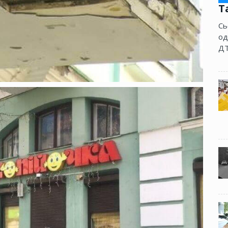
Т
Сь
од
ДТ