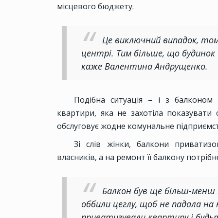
місцевого бюджету.
Це виключний випадок, том
центрі. Тим більше, що будинок
каже Валентина Андрущенко.
Подібна ситуація – і з балконом 
квартири, яка не захотіла показувати 
обслуговує жодне комунальне підприємст
Зі слів жінки, балкони приватиз
власників, а на ремонт її балкону потріб
Балкон був ще більш-менш
оббили цеглу, щоб не падала на 
приватизували квартиру і будьте