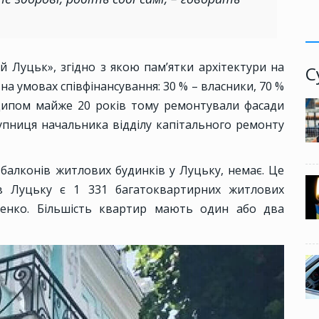
 Луцьк», згідно з якою пам’ятки архітектури на
С
а умовах співфінансування: 30 % – власники, 70 %
ципом майже 20 років тому ремонтували фасади
тупниця начальника відділу капітального ремонту
балконів житлових будинків у Луцьку, немає. Це
 в Луцьку є 1 331 багатоквартирних житлових
щенко. Більшість квартир мають один або два