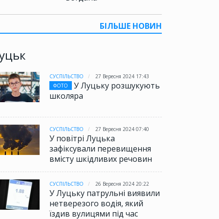
БІЛЬШЕ НОВИН
уцьк
СУСПІЛЬСТВО
27 Вересня 2024 17:43
У Луцьку розшукують
ФОТО
школяра
СУСПІЛЬСТВО
27 Вересня 2024 07:40
У повітрі Луцька
зафіксували перевищення
вмісту шкідливих речовин
СУСПІЛЬСТВО
26 Вересня 2024 20:22
У Луцьку патрульні виявили
нетверезого водія, який
їздив вулицями під час