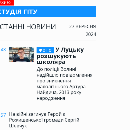
АЖИВО
СТУДІЯ ГІТУ
СТАННІ НОВИНИ
27 ВЕРЕСНЯ
2024
У Луцьку
:43
ФОТО
розшукують
школяра
До поліції Волині
надійшло повідомлення
про зникнення
малолітнього Артура
Найдича, 2013 року
народження
На війні загинув Герой з
:57
Рожищенської громади Сергій
Шевчук