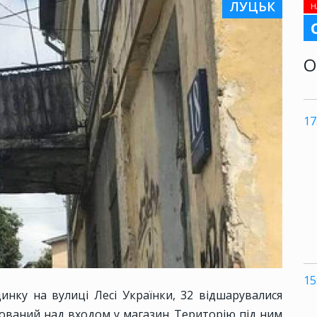
ЛУЦЬК
Н
О
17
15
инку на вулиці Лесі Українки, 32 відшарувалися
ований над входом у магазин. Територію під ним