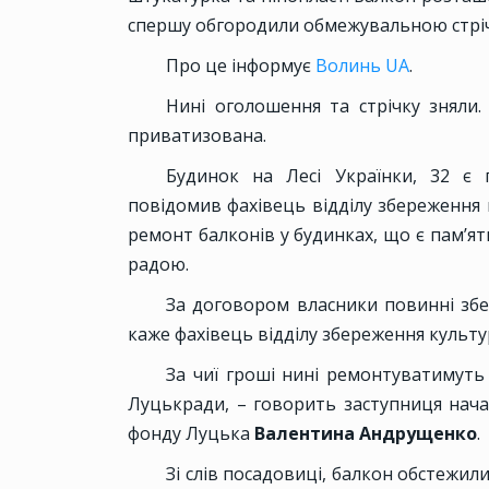
спершу обгородили обмежувальною стріч
Про це інформує
Волинь UA
.
Нині оголошення та стрічку зняли.
приватизована.
Будинок на Лесі Українки, 32 є 
повідомив фахівець відділу збереження
ремонт балконів у будинках, що є пам’я
радою.
За договором власники повинні збер
каже фахівець відділу збереження культ
За чиї гроші нині ремонтуватимуть
Луцькради, – говорить заступниця нача
фонду Луцька
Валентина Андрущенко
.
Зі слів посадовиці, балкон обстежи