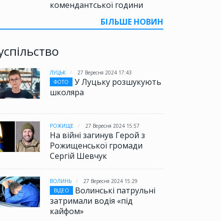
комендантської години
БІЛЬШЕ НОВИН
успільство
ЛУЦЬК
27 Вересня 2024 17:43
У Луцьку розшукують
ФОТО
школяра
РОЖИЩЕ
27 Вересня 2024 15:57
На війні загинув Герой з
Рожищенської громади
Сергій Шевчук
ВОЛИНЬ
27 Вересня 2024 15:29
Волинські патрульні
ВІДЕО
затримали водія «під
кайфом»