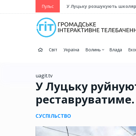
ійну та Перемогу
Пульс
У Луцьку розшукують школя
Світ
Україна
Волинь
Влада
Еко
uagit.tv
У Луцьку руйную
реставруватиме.
СУСПІЛЬСТВО