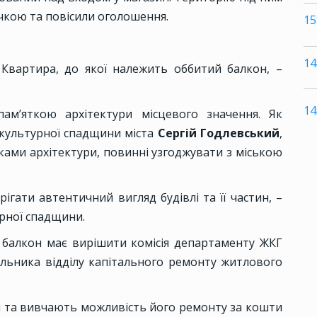
кою та повісили оголошення.
15
14
 Квартира, до якої належить оббитий балкон, –
14
пам’яткою архітектури місцевого значення. Як
 культурної спадщини міста
Сергій Годлевський
,
тками архітектури, повинні узгоджувати з міською
ігати автентичний вигляд будівлі та її частин, –
урної спадщини.
 балкон має вирішити комісія департаменту ЖКГ
льника відділу капітального ремонту житлового
ли та вивчають можливість його ремонту за кошти