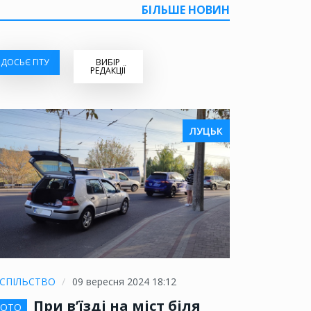
БІЛЬШЕ НОВИН
ДОСЬЄ ГІТУ
ВИБІР
РЕДАКЦІЇ
ЛУЦЬК
СПІЛЬСТВО
09 вересня 2024 18:12
При в’їзді на міст біля
ОТО