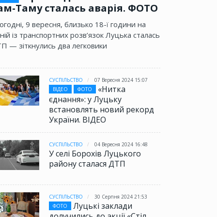
ам-Таму сталась аварія. ФОТО
огодні, 9 вересня, близько 18-ї години на
ній із транспортних розв’язок Луцька сталась
П — зіткнулись два легковики
СУСПІЛЬСТВО
07 Вересня 2024 15:07
«Нитка
ВІДЕО
ФОТО
єднання»: у Луцьку
встановлять новий рекорд
України. ВІДЕО
СУСПІЛЬСТВО
04 Вересня 2024 16:48
У селі Борохів Луцького
району сталася ДТП
СУСПІЛЬСТВО
30 Серпня 2024 21:53
Луцькі заклади
ФОТО
долучились до акції «Стіл