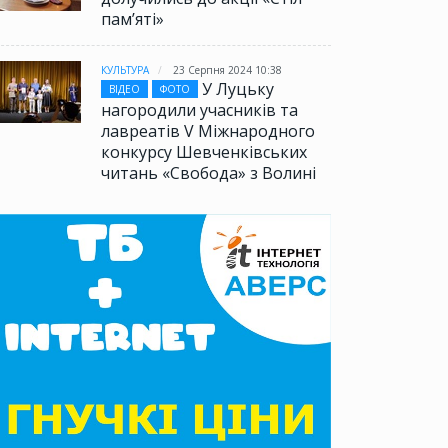
памʼяті»
КУЛЬТУРА
23 Серпня 2024 10:38
У Луцьку
ВІДЕО
ФОТО
нагородили учасників та
лавреатів V Міжнародного
конкурсу Шевченківських
читань «Свобода» з Волині