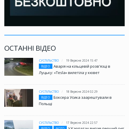
ОСТАННІ ВІДЕО
СУСПІЛЬСТВО
19 Вересня 2024 15:47
Аварія на кільцевій розв'язці в
ВІДЕО
Луцьку: «Tesla» вилетіла у кювет
СУСПІЛЬСТВО
18 Вересня 2024 02:29
Боксера Усика заарештували в
ВІДЕО
Польщі
СУСПІЛЬСТВО
17 Вересня 2024 22:57
У Карпатах випав перший сніг
ВІДЕО
ФОТО