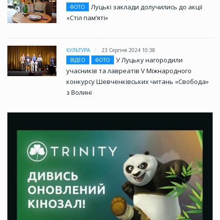
Луцькі заклади долучились до акції
ФОТО
«Стіл памʼяті»
КУЛЬТУРА
23 Серпня 2024 10:38
У Луцьку нагородили
ВІДЕО
ФОТО
учасників та лавреатів V Міжнародного
конкурсу Шевченківських читань «Свобода»
з Волині