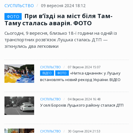
СУСПІЛЬСТВО
09 вересня 2024 18:12
При в’їзді на міст біля Там-
ФОТО
Таму сталась аварія. ФОТО
Сьогодні, 9 вересня, близько 18-ї години на одній із
транспортних розв’язок Луцька сталась ДТП —
зіткнулись два легковики
СУСПІЛЬСТВО
07 Вересня 2024 15:07
«Нитка єднання»: у Луцьку
ВІДЕО
ФОТО
встановлять новий рекорд України. ВІДЕО
СУСПІЛЬСТВО
04 Вересня 2024 16:48
У селі Борохів Луцького району сталася ДТП
СУСПІЛЬСТВО
30 Серпня 2024 21:53