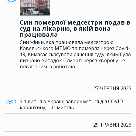
13:45
Син померлої медсестри подав в
суд на лікарню, в якій вона
працювала
Син жінки, яка працювала медсестрою
Ковельського МТМО та померла через Covid-
19, вимагає скасувати рішення суду, яким було
визнано випадок її смерті через хворобу не
пов’язаним із роботою
27 ЧЕРВНЯ 2023
З 1 липня в Україні завершується дія COVID-
18:57
карантину, – Шмигаль
29 ТРАВНЯ 2023