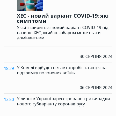
XEC - новий варіант COVID-19: які
симптоми
У світі шириться новий варіант COVID-19 під
назвою XEC, який незабаром може стати
домінантним
30 СЕРПНЯ 2024
У Ковелі відбудеться автопробіг та акція на
18:29
підтримку полонених воїнів
06 СЕРПНЯ 2024
У липні в Україні зареєстровано три випадки
13:50
нового субваріанту коронавірусу