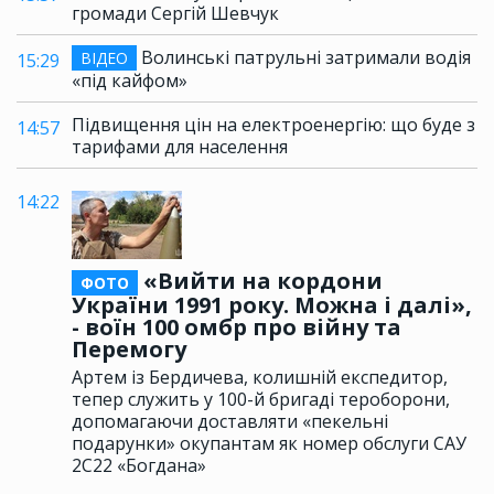
громади Сергій Шевчук
Волинські патрульні затримали водія
ВІДЕО
15:29
«під кайфом»
Підвищення цін на електроенергію: що буде з
14:57
тарифами для населення
14:22
«Вийти на кордони
ФОТО
України 1991 року. Можна і далі»,
- воїн 100 омбр про війну та
Перемогу
Артем із Бердичева, колишній експедитор,
тепер служить у 100-й бригаді тероборони,
допомагаючи доставляти «пекельні
подарунки» окупантам як номер обслуги САУ
2С22 «Богдана»