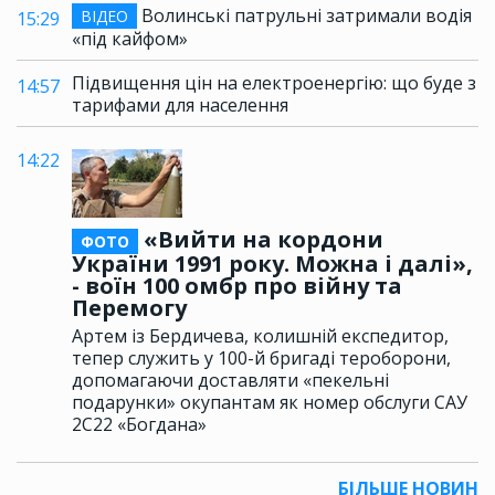
Волинські патрульні затримали водія
ВІДЕО
15:29
«під кайфом»
Підвищення цін на електроенергію: що буде з
14:57
тарифами для населення
14:22
«Вийти на кордони
ФОТО
України 1991 року. Можна і далі»,
- воїн 100 омбр про війну та
Перемогу
Артем із Бердичева, колишній експедитор,
тепер служить у 100-й бригаді тероборони,
допомагаючи доставляти «пекельні
подарунки» окупантам як номер обслуги САУ
2С22 «Богдана»
БІЛЬШЕ НОВИН