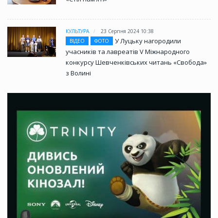
КУЛЬТУРА
23 Серпня 2024 10:38
У Луцьку нагородили
ВІДЕО
ФОТО
учасників та лавреатів V Міжнародного
конкурсу Шевченківських читань «Свобода»
з Волині