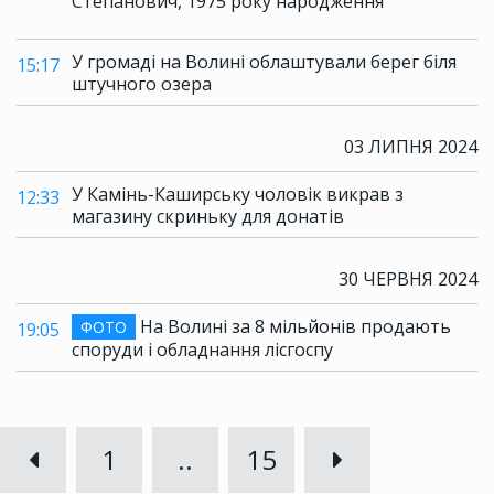
Степанович, 1975 року народження
У громаді на Волині облаштували берег біля
15:17
штучного озера
03 ЛИПНЯ 2024
У Камінь-Каширську чоловік викрав з
12:33
магазину скриньку для донатів
30 ЧЕРВНЯ 2024
На Волині за 8 мільйонів продають
ФОТО
19:05
споруди і обладнання лісгоспу
1
..
15