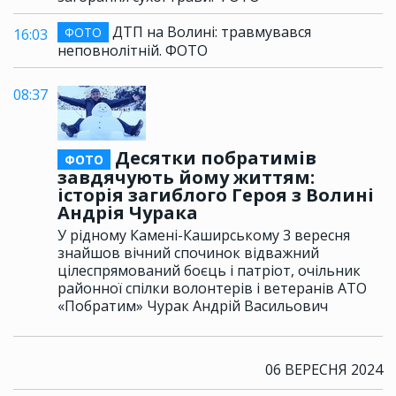
ДТП на Волині: травмувався
ФОТО
16:03
неповнолітній. ФОТО
08:37
Десятки побратимів
ФОТО
завдячують йому життям:
історія загиблого Героя з Волині
Андрія Чурака
У рідному Камені-Каширському 3 вересня
знайшов вічний спочинок відважний
цілеспрямований боєць і патріот, очільник
районної спілки волонтерів і ветеранів АТО
«Побратим» Чурак Андрій Васильович
06 ВЕРЕСНЯ 2024