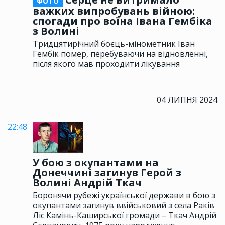
ФОТО
важких випробувань війною:
спогади про воїна Івана Гембіка
з Волині
Тридцятирічний боєць-мінометник Іван
Гембік помер, перебуваючи на відновленні,
після якого мав проходити лікування
04 ЛИПНЯ 2024
22:48
У бою з окупантами на
Донеччині загинув Герой з
Волині Андрій Ткач
Боронячи рубежі української держави в бою з
окупантами загинув ввійськовий з села Раків
Ліс Камінь-Каширської громади – Ткач Андрій