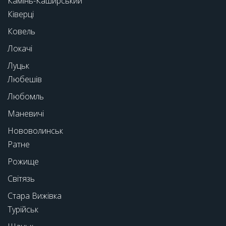
Камінь-Каширський
Ківерці
Ковель
Локачі
Луцьк
Любешів
Любомль
Маневичі
Нововолинськ
Ратне
Рожище
Світязь
Стара Вижівка
Турійськ