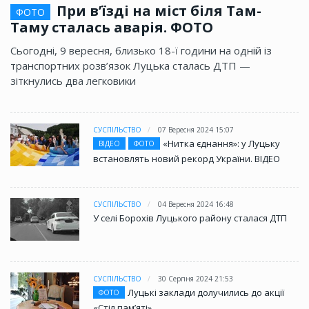
При в’їзді на міст біля Там-
ФОТО
Таму сталась аварія. ФОТО
Сьогодні, 9 вересня, близько 18-ї години на одній із
транспортних розв’язок Луцька сталась ДТП —
зіткнулись два легковики
СУСПІЛЬСТВО
07 Вересня 2024 15:07
«Нитка єднання»: у Луцьку
ВІДЕО
ФОТО
встановлять новий рекорд України. ВІДЕО
СУСПІЛЬСТВО
04 Вересня 2024 16:48
У селі Борохів Луцького району сталася ДТП
СУСПІЛЬСТВО
30 Серпня 2024 21:53
Луцькі заклади долучились до акції
ФОТО
«Стіл памʼяті»