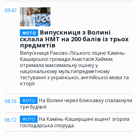
09:47
Випускниця з Волині
ФОТО
склала НМТ на 200 балів із трьох
предметів
Випускниця Раково-Ліського ліцею Камінь-
Каширської громади Анастасія Хаймик
отримала максимальну оцінку у
національному мультипредметному
тестуванні з української, англійської мови та
історії
На Волині через блискавку спалахнули
ФОТО
08:16
три будівлі
На Камінь-Каширщині вщент згоріла
ФОТО
06:12
господарська споруда