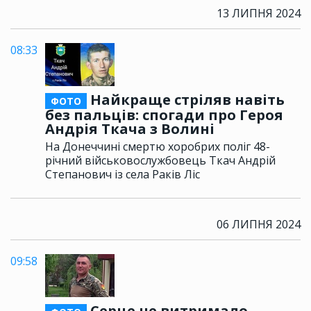
13 ЛИПНЯ 2024
08:33
Найкраще стріляв навіть
ФОТО
без пальців: спогади про Героя
Андрія Ткача з Волині
На Донеччині смертю хоробрих поліг 48-
річний військовослужбовець Ткач Андрій
Степанович із села Раків Ліс
06 ЛИПНЯ 2024
09:58
Серце не витримало