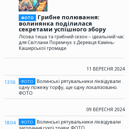
Грибне полювання:
ФОТО
волинянка поділилася
секретами успішного збору
Лісова тиша та грибний сезон – ідеальний час
для Світлани Поремчук з Деревця Камінь-
Каширської громади
11 ВЕРЕСНЯ 2024
Волинські рятувальники ліквідували
ФОТО
13:56
одну пожежу торфу, ще одну локалізовано.
ФОТО
09 ВЕРЕСНЯ 2024
Волинські рятувальники ліквідували
ФОТО
18:04
загорання сухої трави. ФОТО