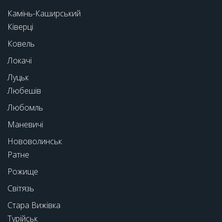
Камінь-Каширський
Ківерці
Ковель
Локачі
Луцьк
Любешів
Любомль
Маневичі
Нововолинськ
Ратне
Рожище
Світязь
Стара Вижівка
Турійськ