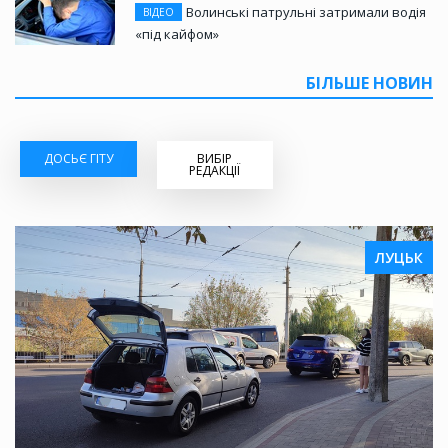
Волинські патрульні затримали водія
ВІДЕО
«під кайфом»
БІЛЬШЕ НОВИН
ДОСЬЄ ГІТУ
ВИБІР
РЕДАКЦІЇ
ЛУЦЬК