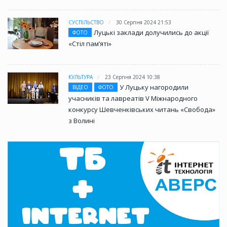
СУСПІЛЬСТВО
30 Серпня 2024 21:53
Луцькі заклади долучились до акції
ФОТО
«Стіл памʼяті»
КУЛЬТУРА
23 Серпня 2024 10:38
У Луцьку нагородили
ВІДЕО
ФОТО
учасників та лавреатів V Міжнародного
конкурсу Шевченківських читань «Свобода»
з Волині