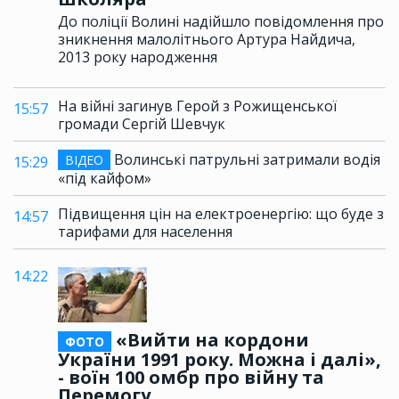
До поліції Волині надійшло повідомлення про
зникнення малолітнього Артура Найдича,
2013 року народження
На війні загинув Герой з Рожищенської
15:57
громади Сергій Шевчук
Волинські патрульні затримали водія
ВІДЕО
15:29
«під кайфом»
Підвищення цін на електроенергію: що буде з
14:57
тарифами для населення
14:22
«Вийти на кордони
ФОТО
України 1991 року. Можна і далі»,
- воїн 100 омбр про війну та
Перемогу