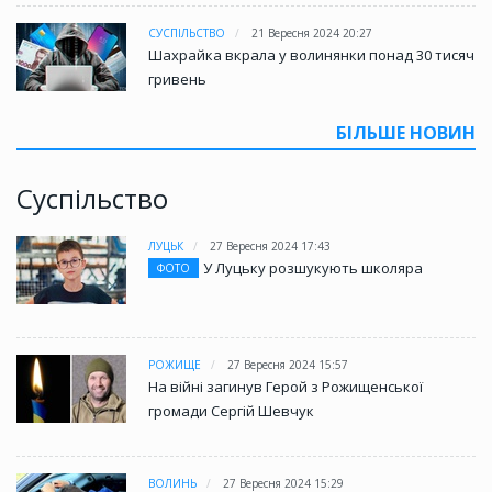
СУСПІЛЬСТВО
21 Вересня 2024 20:27
Шахрайка вкрала у волинянки понад 30 тисяч
гривень
БІЛЬШЕ НОВИН
Суспільство
ЛУЦЬК
27 Вересня 2024 17:43
У Луцьку розшукують школяра
ФОТО
РОЖИЩЕ
27 Вересня 2024 15:57
На війні загинув Герой з Рожищенської
громади Сергій Шевчук
ВОЛИНЬ
27 Вересня 2024 15:29