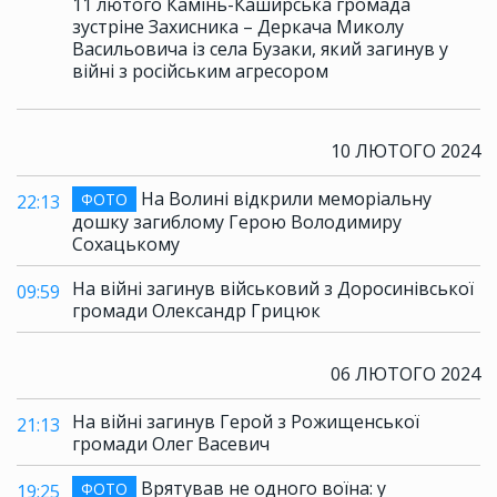
11 лютого Камінь-Каширська громада
зустріне Захисника – Деркача Миколу
Васильовича із села Бузаки, який загинув у
війні з російським агресором
10 ЛЮТОГО 2024
На Волині відкрили меморіальну
ФОТО
22:13
дошку загиблому Герою Володимиру
Сохацькому
На війні загинув військовий з Доросинівської
09:59
громади Олександр Грицюк
06 ЛЮТОГО 2024
На війні загинув Герой з Рожищенської
21:13
громади Олег Васевич
Врятував не одного воїна: у
ФОТО
19:25