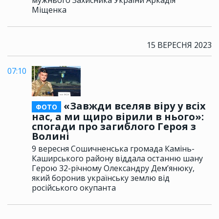
мужнього Захисника України Аркадія
Міщенка
15 ВЕРЕСНЯ 2023
07:10
«Завжди вселяв віру у всіх
ФОТО
нас, а ми щиро вірили в нього»:
спогади про загиблого Героя з
Волині
9 вересня Сошичненська громада Камінь-
Каширського району віддала останню шану
Герою 32-річному Олександру Дем’янюку,
який боронив українську землю від
російського окупанта