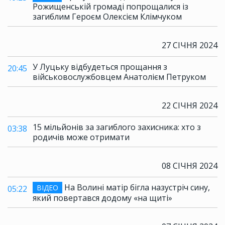
Рожищенській громаді попрощалися із
загиблим Героєм Олексієм Клімчуком
27 СІЧНЯ 2024
У Луцьку відбудеться прощання з
20:45
військовослужбовцем Анатолієм Петруком
22 СІЧНЯ 2024
15 мільйонів за загиблого захисника: хто з
03:38
родичів може отримати
08 СІЧНЯ 2024
На Волині матір бігла назустріч сину,
ВІДЕО
05:22
який повертався додому «на щиті»