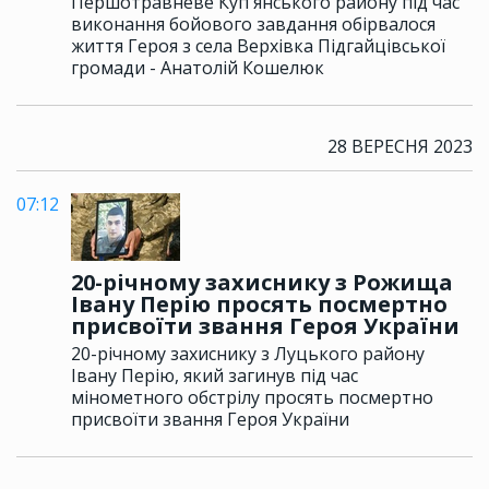
Першотравневе Куп'янського району під час
виконання бойового завдання обірвалося
життя Героя з села Верхівка Підгайцівської
громади - Анатолій Кошелюк
28 ВЕРЕСНЯ 2023
07:12
20-річному захиснику з Рожища
Івану Перію просять посмертно
присвоїти звання Героя України
20-річному захиснику з Луцького району
Івану Перію, який загинув під час
мінометного обстрілу просять посмертно
присвоїти звання Героя України