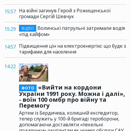
На війні загинув Герой з Рожищенської
15:57
громади Сергій Шевчук
Волинські патрульні затримали водія
ВІДЕО
15:29
«під кайфом»
Підвищення цін на електроенергію: що буде з
14:57
тарифами для населення
14:22
«Вийти на кордони
ФОТО
України 1991 року. Можна і далі»,
- воїн 100 омбр про війну та
Перемогу
Артем із Бердичева, колишній експедитор,
тепер служить у 100-й бригаді тероборони,
допомагаючи доставляти «пекельні
подарунки» окупантам як номер обслуги САУ