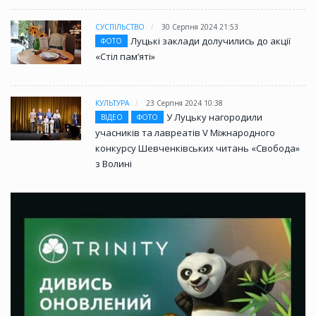
СУСПІЛЬСТВО
30 Серпня 2024 21:53
Луцькі заклади долучились до акції
ФОТО
«Стіл памʼяті»
КУЛЬТУРА
23 Серпня 2024 10:38
У Луцьку нагородили
ВІДЕО
ФОТО
учасників та лавреатів V Міжнародного
конкурсу Шевченківських читань «Свобода»
з Волині