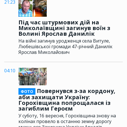
21:23
Під час штурмових дій на
Миколаївщині загинув воїн з
Волині Ярослав Данилік
На війні загинув уродженця села Витуле,
Любешівської громади 47-річний Данилік
Ярослав Миколайович
04:10
Повернувся з-за кордону,
ФОТО
аби захищати Україну:
Горохівщина попрощалася із
загиблим Героєм
У суботу, 16 вересня, Горохівщина знову на
колінах провело в останню земну дорогу