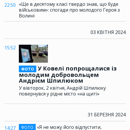
«Ще в десятому класі твердо знав, що буде
22:50
військовим»: спогади про молодого Героя з
Волині
03 КВІТНЯ 2024
15:52
У Ковелі попрощалися із
ФОТО
молодим добровольцем
Андрієм Шпилюком
У вівторок, 2 квітня, Андрій Шпилюку
повернувся у рідне місто «на щиті»
31 БЕРЕЗНЯ 2024
«Я не можу його відпустити,
ФОТО
14:27