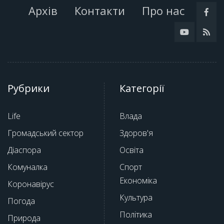
Архів
Контакти
Про нас
Рубрики
Категорії
Life
Влада
Громадський сектор
Здоров'я
Діаспора
Освіта
Комуналка
Спорт
Економіка
Коронавірус
Культура
Погода
Політика
Природа