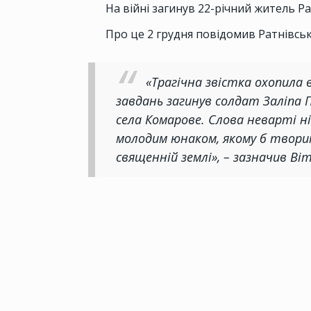
На війні загинув 22-річний житель 
Про це 2 грудня повідомив Ратнівськ
«Трагічна звістка охопила 
завдань загинув солдат Заліпа П
села Комарове. Слова неварті н
молодим юнаком, якому б твори
священній землі», – зазначив Віт