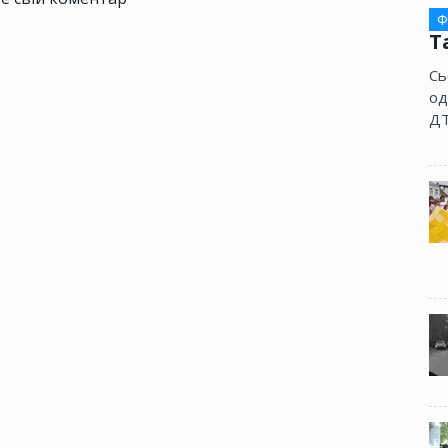
Ф
Т
Сь
од
ДТ