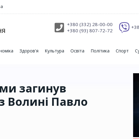
ра
+380 (332) 28-00-00
+38
+380 (93) 807-72-72
номіка
Здоров'я
Культура
Освіта
Політика
Спорт
С
ами загинув
з Волині Павло