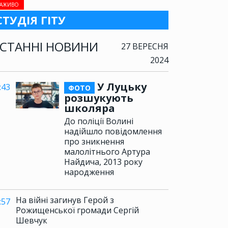
АЖИВО
СТУДІЯ ГІТУ
СТАННІ НОВИНИ
27 ВЕРЕСНЯ
2024
У Луцьку
:43
ФОТО
розшукують
школяра
До поліції Волині
надійшло повідомлення
про зникнення
малолітнього Артура
Найдича, 2013 року
народження
На війні загинув Герой з
:57
Рожищенської громади Сергій
Шевчук