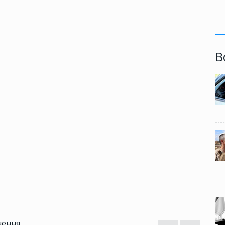
В
чення