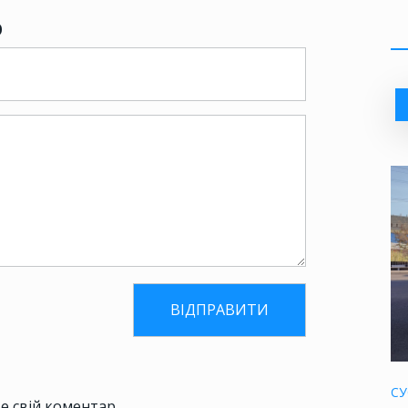
р
СУ
е свій коментар