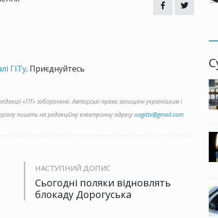
С
лі ГІТу
. Приєднуйтесь
дакції «ГІТ» заборонене. Авторські права захищені українським і
іалу пишіть на редакційну електронну адресу
uagittv@gmail.com
НАСТУПНИЙ ДОПИС
Сьогодні поляки відновлять
блокаду Дорогуська