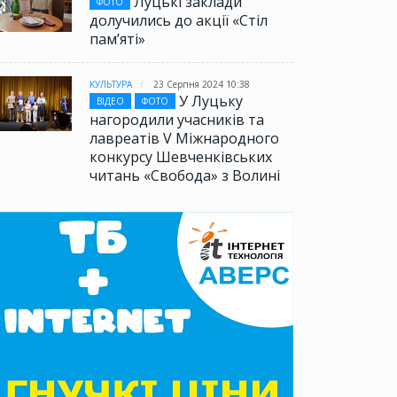
Луцькі заклади
ФОТО
долучились до акції «Стіл
памʼяті»
КУЛЬТУРА
23 Серпня 2024 10:38
У Луцьку
ВІДЕО
ФОТО
нагородили учасників та
лавреатів V Міжнародного
конкурсу Шевченківських
читань «Свобода» з Волині