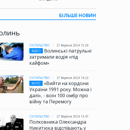
БІЛЬШЕ НОВИН
олинь
СУСПІЛЬСТВО
27 Вересня 2024 15:29
Волинські патрульні
ВІДЕО
затримали водія «під
кайфом»
СУСПІЛЬСТВО
27 Вересня 2024 14:22
«Вийти на кордони
ФОТО
України 1991 року. Можна і
далі», - воїн 100 омбр про
війну та Перемогу
СУСПІЛЬСТВО
27 Вересня 2024 13:47
Полковника Олександра
Никитюка відспівають у