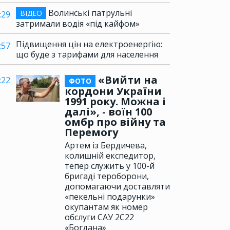
Волинські патрульні
ВІДЕО
:29
затримали водія «під кайфом»
Підвищення цін на електроенергію:
:57
що буде з тарифами для населення
«Вийти на
:22
ФОТО
кордони України
1991 року. Можна і
далі», - воїн 100
омбр про війну та
Перемогу
Артем із Бердичева,
колишній експедитор,
тепер служить у 100-й
бригаді тероборони,
допомагаючи доставляти
«пекельні подарунки»
окупантам як номер
обслуги САУ 2С22
«Богдана»