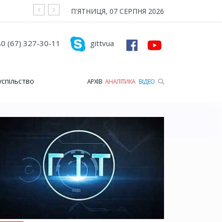
На війні загинув Герой з Рожищенської гр
П'ЯТНИЦЯ, 07 СЕРПНЯ 2026
0 (67) 327-30-11
gittvua
успільство
АРХІВ
АНАЛІТИКА
ВІДЕО