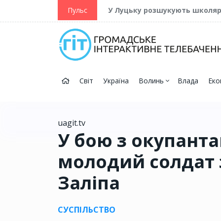
ійну та Перемогу
Пульс
У Луцьку розшукують школя
Світ
Україна
Волинь
Влада
Еко
uagit.tv
У бою з окупант
молодий солдат 
Заліпа
СУСПІЛЬСТВО