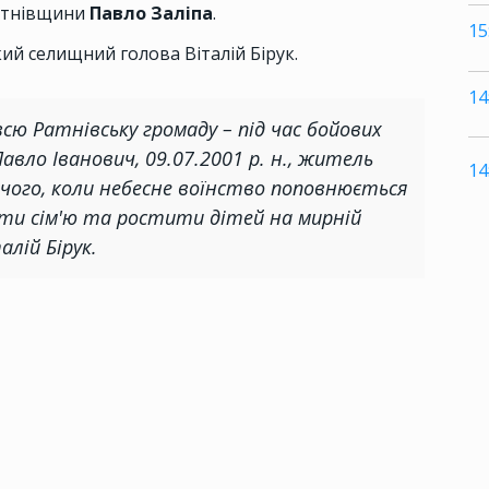
Ратнівщини
Павло Заліпа
.
15
ий селищний голова Віталій Бірук.
14
всю Ратнівську громаду – під час бойових
авло Іванович, 09.07.2001 р. н., житель
14
ічого, коли небесне воїнство поповнюється
ти сім'ю та ростити дітей на мирній
алій Бірук.