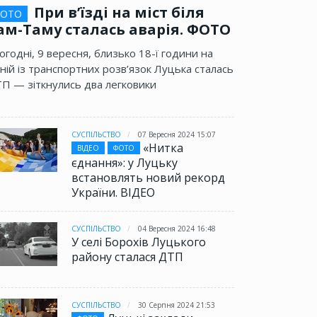
При в’їзді на міст біля
ОТО
ам-Таму сталась аварія. ФОТО
огодні, 9 вересня, близько 18-ї години на
ній із транспортних розв’язок Луцька сталась
П — зіткнулись два легковики
СУСПІЛЬСТВО
07 Вересня 2024 15:07
«Нитка
ВІДЕО
ФОТО
єднання»: у Луцьку
встановлять новий рекорд
України. ВІДЕО
СУСПІЛЬСТВО
04 Вересня 2024 16:48
У селі Борохів Луцького
району сталася ДТП
СУСПІЛЬСТВО
30 Серпня 2024 21:53