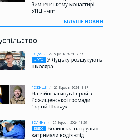
Зимненському монастирі
УПЦ «мп»
БІЛЬШЕ НОВИН
успільство
ЛУЦЬК
27 Вересня 2024 17:43
У Луцьку розшукують
ФОТО
школяра
РОЖИЩЕ
27 Вересня 2024 15:57
На війні загинув Герой з
Рожищенської громади
Сергій Шевчук
ВОЛИНЬ
27 Вересня 2024 15:29
Волинські патрульні
ВІДЕО
затримали водія «під