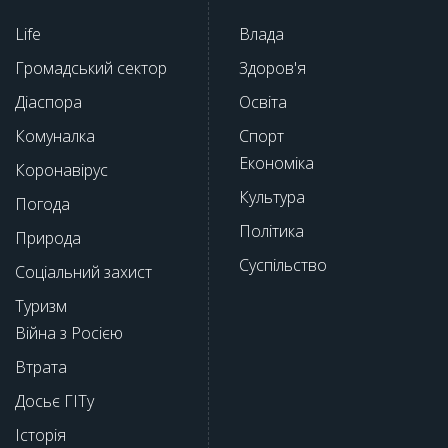
Life
Влада
Громадський сектор
Здоров'я
Діаспора
Освіта
Комуналка
Спорт
Економіка
Коронавірус
Культура
Погода
Політика
Природа
Суспільство
Соціальний захист
Туризм
Війна з Росією
Втрата
Досьє ГІТу
Історія