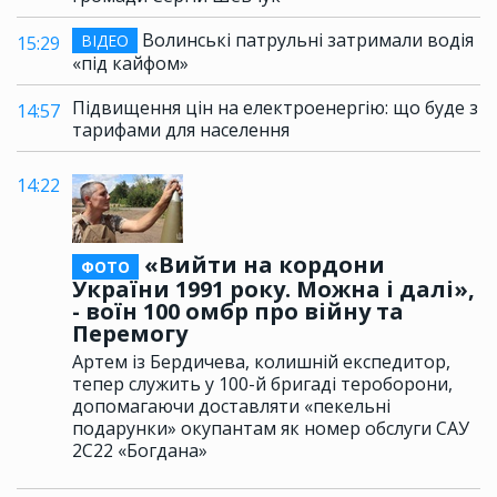
Волинські патрульні затримали водія
ВІДЕО
15:29
«під кайфом»
Підвищення цін на електроенергію: що буде з
14:57
тарифами для населення
14:22
«Вийти на кордони
ФОТО
України 1991 року. Можна і далі»,
- воїн 100 омбр про війну та
Перемогу
Артем із Бердичева, колишній експедитор,
тепер служить у 100-й бригаді тероборони,
допомагаючи доставляти «пекельні
подарунки» окупантам як номер обслуги САУ
2С22 «Богдана»