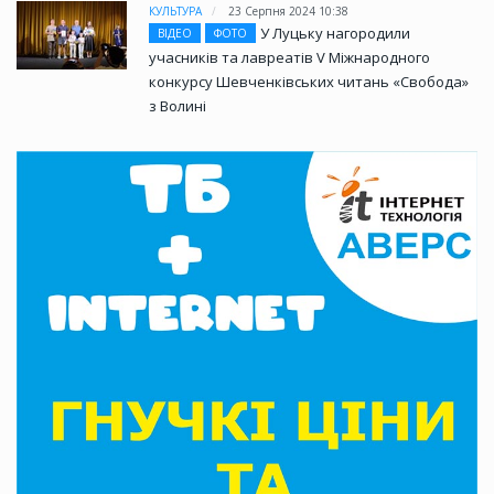
КУЛЬТУРА
23 Серпня 2024 10:38
У Луцьку нагородили
ВІДЕО
ФОТО
учасників та лавреатів V Міжнародного
конкурсу Шевченківських читань «Свобода»
з Волині