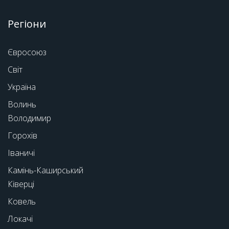
Регіони
Євросоюз
Світ
Україна
Волинь
Володимир
Горохів
Іваничі
Камінь-Каширський
Ківерці
Ковель
Локачі