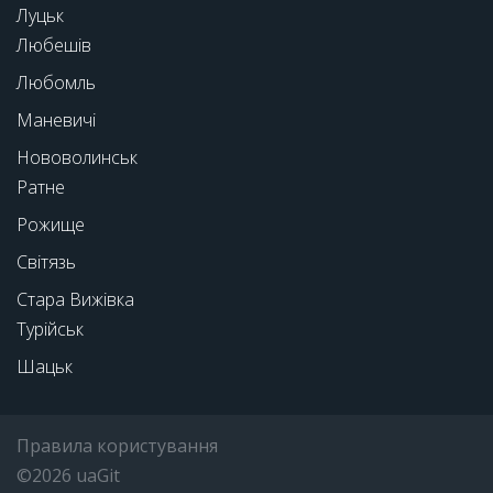
Луцьк
Любешів
Любомль
Маневичі
Нововолинськ
Ратне
Рожище
Світязь
Стара Вижівка
Турійськ
Шацьк
Правила користування
©2026 uaGit