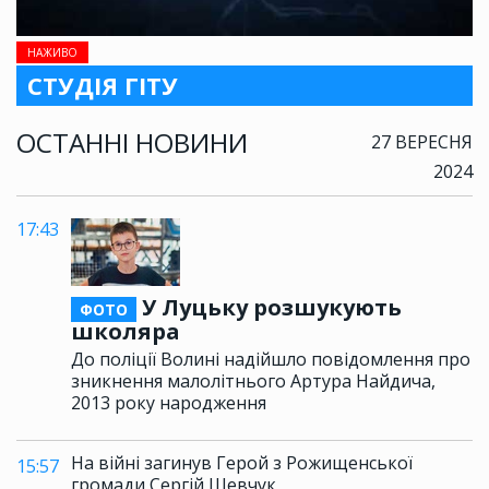
НАЖИВО
СТУДІЯ ГІТУ
ОСТАННІ НОВИНИ
27 ВЕРЕСНЯ
2024
17:43
У Луцьку розшукують
ФОТО
школяра
До поліції Волині надійшло повідомлення про
зникнення малолітнього Артура Найдича,
2013 року народження
На війні загинув Герой з Рожищенської
15:57
громади Сергій Шевчук