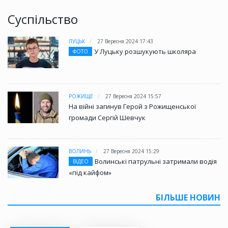
Суспільство
ЛУЦЬК
27 Вересня 2024 17:43
У Луцьку розшукують школяра
ФОТО
РОЖИЩЕ
27 Вересня 2024 15:57
На війні загинув Герой з Рожищенської
громади Сергій Шевчук
ВОЛИНЬ
27 Вересня 2024 15:29
Волинські патрульні затримали водія
ВІДЕО
«під кайфом»
БІЛЬШЕ НОВИН