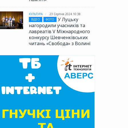
КУЛЬТУРА
23 Серпня 2024 10:38
У Луцьку
ВІДЕО
ФОТО
нагородили учасників та
лавреатів V Міжнародного
конкурсу Шевченківських
читань «Свобода» з Волині