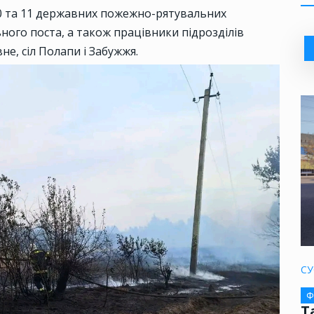
10 та 11 державних пожежно-рятувальних
ого поста, а також працівники підрозділів
е, сіл Полапи і Забужжя.
СУ
Ф
Т