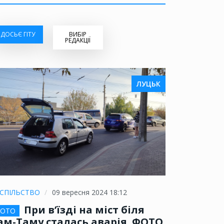
ДОСЬЄ ГІТУ
ВИБІР
РЕДАКЦІЇ
ЛУЦЬК
СПІЛЬСТВО
09 вересня 2024 18:12
При в’їзді на міст біля
ОТО
ам-Таму сталась аварія. ФОТО