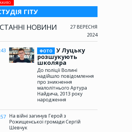
АЖИВО
СТУДІЯ ГІТУ
СТАННІ НОВИНИ
27 ВЕРЕСНЯ
2024
У Луцьку
:43
ФОТО
розшукують
школяра
До поліції Волині
надійшло повідомлення
про зникнення
малолітнього Артура
Найдича, 2013 року
народження
На війні загинув Герой з
:57
Рожищенської громади Сергій
Шевчук