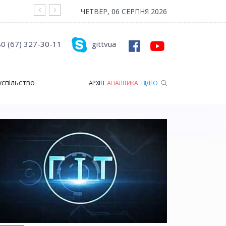
На війні загинув Герой з Рожищенської гр
ЧЕТВЕР, 06 СЕРПНЯ 2026
0 (67) 327-30-11
gittvua
успільство
АРХІВ
АНАЛІТИКА
ВІДЕО