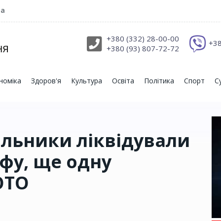
ра
+380 (332) 28-00-00
+38
+380 (93) 807-72-72
номіка
Здоров'я
Культура
Освіта
Політика
Спорт
С
альники ліквідували
фу, ще одну
ОТО