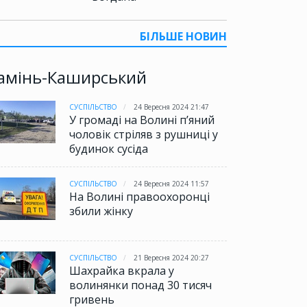
БІЛЬШЕ НОВИН
амінь-Каширський
СУСПІЛЬСТВО
24 Вересня 2024 21:47
У громаді на Волині пʼяний
чоловік стріляв з рушниці у
будинок сусіда
СУСПІЛЬСТВО
24 Вересня 2024 11:57
На Волині правоохоронці
збили жінку
СУСПІЛЬСТВО
21 Вересня 2024 20:27
Шахрайка вкрала у
волинянки понад 30 тисяч
гривень