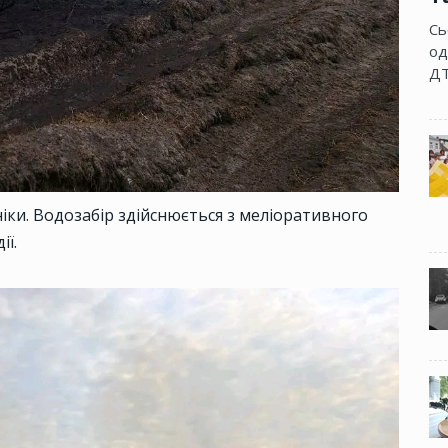
Сь
од
ДТ
ніки. Водозабір здійснюється з меліоративного
ії.