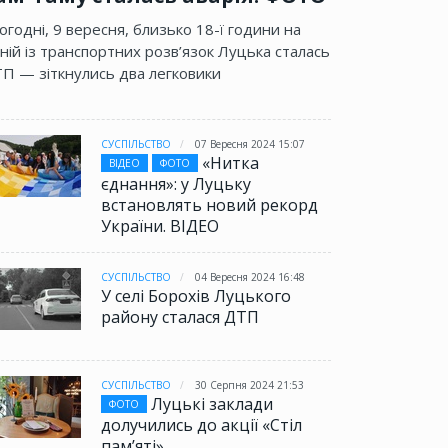
огодні, 9 вересня, близько 18-ї години на
ній із транспортних розв’язок Луцька сталась
П — зіткнулись два легковики
СУСПІЛЬСТВО
07 Вересня 2024 15:07
«Нитка
ВІДЕО
ФОТО
єднання»: у Луцьку
встановлять новий рекорд
України. ВІДЕО
СУСПІЛЬСТВО
04 Вересня 2024 16:48
У селі Борохів Луцького
району сталася ДТП
СУСПІЛЬСТВО
30 Серпня 2024 21:53
Луцькі заклади
ФОТО
долучились до акції «Стіл
памʼяті»