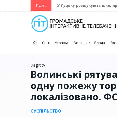
ійну та Перемогу
Пульс
У Луцьку розшукують школя
Світ
Україна
Волинь
Влада
Еко
uagit.tv
Волинські рятув
одну пожежу тор
локалізовано. Ф
СУСПІЛЬСТВО