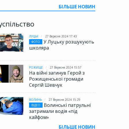
БІЛЬШЕ НОВИН
успільство
ЛУЦЬК
27 Вересня 2024 17:43
У Луцьку розшукують
ФОТО
школяра
РОЖИЩЕ
27 Вересня 2024 15:57
На війні загинув Герой з
Рожищенської громади
Сергій Шевчук
ВОЛИНЬ
27 Вересня 2024 15:29
Волинські патрульні
ВІДЕО
затримали водія «під
кайфом»
БІЛЬШЕ НОВИН