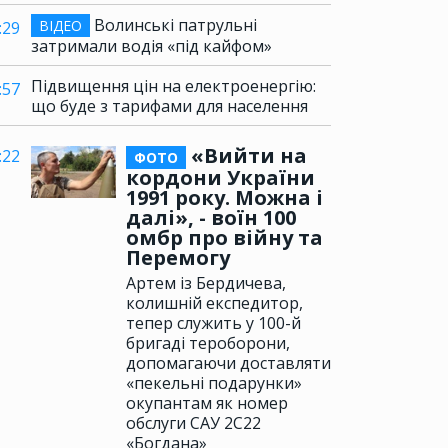
Волинські патрульні
ВІДЕО
:29
затримали водія «під кайфом»
Підвищення цін на електроенергію:
:57
що буде з тарифами для населення
«Вийти на
:22
ФОТО
кордони України
1991 року. Можна і
далі», - воїн 100
омбр про війну та
Перемогу
Артем із Бердичева,
колишній експедитор,
тепер служить у 100-й
бригаді тероборони,
допомагаючи доставляти
«пекельні подарунки»
окупантам як номер
обслуги САУ 2С22
«Богдана»