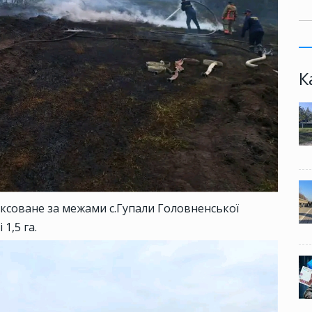
К
іксоване за межами с.Гупали Головненської
1,5 га.