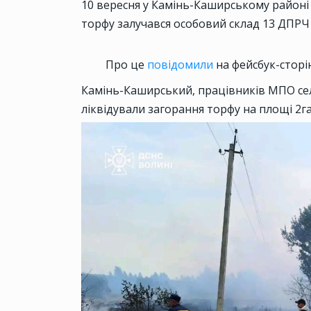
10 вересня у Камінь-Каширському районі в
торфу залучався особовий склад 13 ДПРЧ
Про це
повідомили
на фейсбук-сторін
Камінь-Каширський, працівників МПО сел
ліквідували загорання торфу на площі 2га