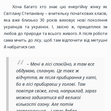
Хоча багато хто знає цю енергійну жінку як
Світлану Степанівну – вчительку початкових класів,
яка вже близько 30 років виховує нові покоління
українців та українок. І, звісно ж, прищеплює їм
любов до природи та всього живого. А після роботи
сама мчить до лісу, щоб там відпочити від метушні
й набратися сил.
– Мені в лісі спокійно, я там все
обдумаю, спланую. Це таке ж
відчуття, як після прибирання у хаті,
бо в лісі прибираєш у голові. Там
повітря свіже, хоча, наприклад, зараз
можна задихатися від великої
кількості озону. Але потім
заспокоюєшся – і стає добре, –