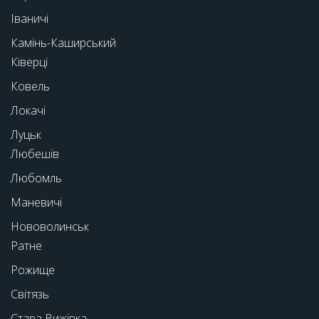
Іваничі
Камінь-Каширський
Ківерці
Ковель
Локачі
Луцьк
Любешів
Любомль
Маневичі
Нововолинськ
Ратне
Рожище
Світязь
Стара Вижівка