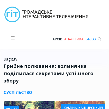
АРХІВ
АНАЛІТИКА
ВІДЕО
uagit.tv
Грибне полювання: волинянка
поділилася секретами успішного
збору
СУСПІЛЬСТВО
КАМІНЬ-КАШИРСЬКИЙ
ФОТО