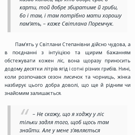
карти, той добре збиратиме й гриби,
бо і там, і там потрібно мати хорошу
пам’ять, – каже Світлана Поремчук.
Пам’ять у Світлани Степанівни дійсно чудова, а
в поєднанні з інтуїцією та щирим бажанням
обстежувати кожен ліс, вона щоразу приносить
додому десятки літрів ягід і сотні різних грибів. Нині,
коли розпочався сезон лисичок та чорниць, жінка
назбирує цього добра доволі, що ще й рідним чи
знайомим залишається.
– Не скажу, що я ходжу у ліс
тільки задля того, щоб щось там
знайти. Але у мене з’являється