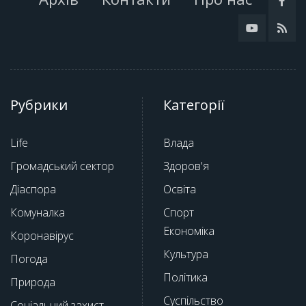
Рубрики
Категорії
Life
Влада
Громадський сектор
Здоров'я
Діаспора
Освіта
Комуналка
Спорт
Економіка
Коронавірус
Культура
Погода
Політика
Природа
Суспільство
Соціальний захист