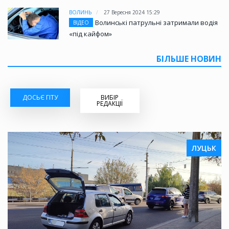
ВОЛИНЬ
27 Вересня 2024 15:29
Волинські патрульні затримали водія
ВІДЕО
«під кайфом»
БІЛЬШЕ НОВИН
ДОСЬЄ ГІТУ
ВИБІР
РЕДАКЦІЇ
ЛУЦЬК