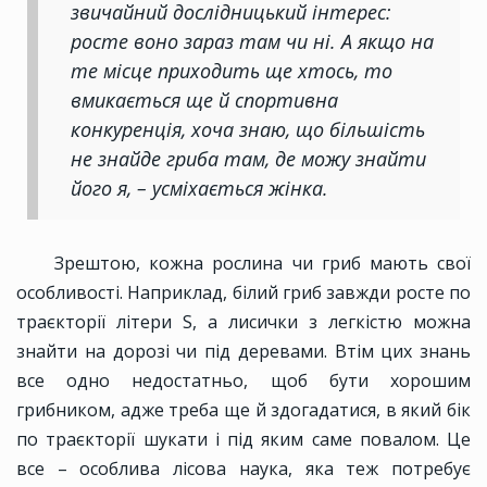
звичайний дослідницький інтерес:
росте воно зараз там чи ні. А якщо на
те місце приходить ще хтось, то
вмикається ще й спортивна
конкуренція, хоча знаю, що більшість
не знайде гриба там, де можу знайти
його я, – усміхається жінка.
Зрештою, кожна рослина чи гриб мають свої
особливості. Наприклад, білий гриб завжди росте по
траєкторії літери S, а лисички з легкістю можна
знайти на дорозі чи під деревами. Втім цих знань
все одно недостатньо, щоб бути хорошим
грибником, адже треба ще й здогадатися, в який бік
по траєкторії шукати і під яким саме повалом. Це
все – особлива лісова наука, яка теж потребує