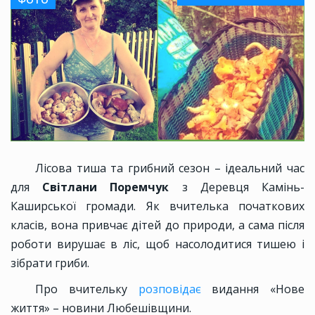
Лісова тиша та грибний сезон – ідеальний час
для
Світлани Поремчук
з Деревця Камінь-
Каширської громади. Як вчителька початкових
класів, вона привчає дітей до природи, а сама після
роботи вирушає в ліс, щоб насолодитися тишею і
зібрати гриби.
Про вчительку
розповідає
видання «Нове
життя» – новини Любешівщини.