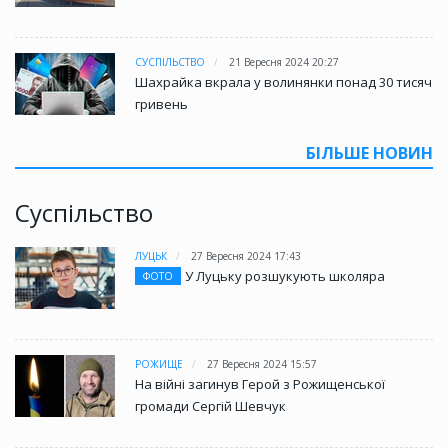
СУСПІЛЬСТВО
21 Вересня 2024 20:27
Шахрайка вкрала у волинянки понад 30 тисяч
гривень
БІЛЬШЕ НОВИН
Суспільство
ЛУЦЬК
27 Вересня 2024 17:43
У Луцьку розшукують школяра
ФОТО
РОЖИЩЕ
27 Вересня 2024 15:57
На війні загинув Герой з Рожищенської
громади Сергій Шевчук