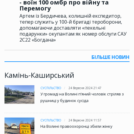
- воїн 100 омбр про війну та
Перемогу
Артем із Бердичева, колишній експедитор,
тепер служить у 100-й бригаді тероборони,
допомагаючи доставляти «пекельні
подарунки» окупантам як номер обслуги САУ
2С22 «Богдана»
БІЛЬШЕ НОВИН
Камінь-Каширський
СУСПІЛЬСТВО
24 Вересня 2024 21:47
У громаді на Волині пʼяний чоловік стріляв з
рушниці у будинок сусіда
СУСПІЛЬСТВО
24 Вересня 2024 11:57
На Волині правоохоронці збили жінку