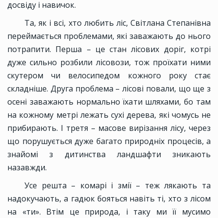
досвіду і навичок.
Та, як і всі, хто любить ліс, Світлана Степанівна
переймається проблемами, які заважають до нього
потрапити. Перша – це стан лісових доріг, котрі
дуже сильно розбили лісовози, тож проїхати ними
скутером чи велосипедом кожного року стає
складніше. Друга проблема – лісові повали, що ще з
осені заважають нормально їхати шляхами, бо там
на кожному метрі лежать сухі дерева, які чомусь не
прибирають. І третя – масове вирізання лісу, через
що порушується дуже багато природніх процесів, а
знайомі з дитинства ландшафти зникають
назавжди.
Усе решта – комарі і змії – теж лякають та
надокучають, а гадюк бояться навіть ті, хто з лісом
на «ти». Втім це природа, і таку ми її мусимо