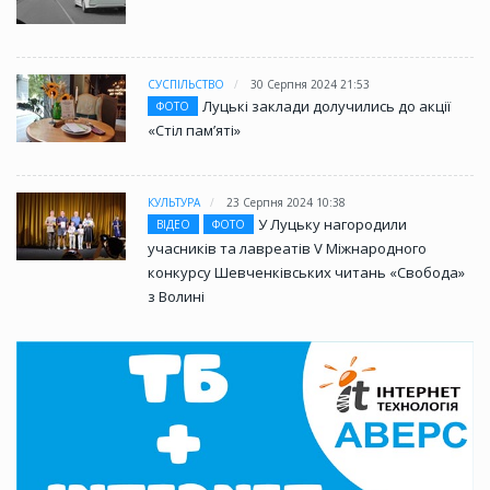
СУСПІЛЬСТВО
30 Серпня 2024 21:53
Луцькі заклади долучились до акції
ФОТО
«Стіл памʼяті»
КУЛЬТУРА
23 Серпня 2024 10:38
У Луцьку нагородили
ВІДЕО
ФОТО
учасників та лавреатів V Міжнародного
конкурсу Шевченківських читань «Свобода»
з Волині