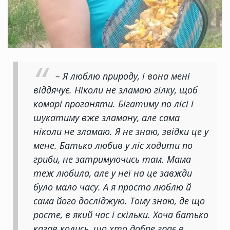
– Я люблю природу, і вона мені
віддячує. Ніколи не зламаю гілку, щоб
комарі проганяти. Бігатиму по лісі і
шукатиму вже зламану, але сама
ніколи не зламаю. Я не знаю, звідки це у
мене. Батько любив у ліс ходити по
гриби, не затримуючись там. Мама
теж любила, але у неї на це завжди
було мало часу. А я просто люблю й
сама його досліджую. Тому знаю, де що
росте, в який час і скільки. Хоча батько
казав колись, що хто добре грає в