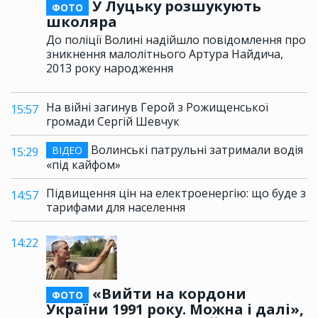
У Луцьку розшукують
ФОТО
школяра
До поліції Волині надійшло повідомлення про
зникнення малолітнього Артура Найдича,
2013 року народження
На війні загинув Герой з Рожищенської
15:57
громади Сергій Шевчук
Волинські патрульні затримали водія
ВІДЕО
15:29
«під кайфом»
Підвищення цін на електроенергію: що буде з
14:57
тарифами для населення
14:22
«Вийти на кордони
ФОТО
України 1991 року. Можна і далі»,