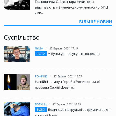
Полковника Олександра Никитюка
відспівають у Зимненському монастирі УПЦ
«мп»
БІЛЬШЕ НОВИН
Суспільство
ЛУЦЬК
27 Вересня 2024 17:43
У Луцьку розшукують школяра
ФОТО
РОЖИЩЕ
27 Вересня 2024 15:57
На війні загинув Герой з Рожищенської
громади Сергій Шевчук
ВОЛИНЬ
27 Вересня 2024 15:29
Волинські патрульні затримали водія
ВІДЕО
«під кайфом»