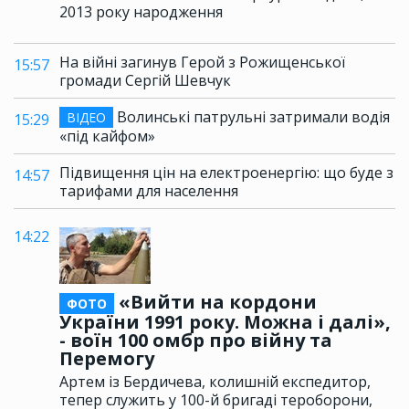
2013 року народження
На війні загинув Герой з Рожищенської
15:57
громади Сергій Шевчук
Волинські патрульні затримали водія
ВІДЕО
15:29
«під кайфом»
Підвищення цін на електроенергію: що буде з
14:57
тарифами для населення
14:22
«Вийти на кордони
ФОТО
України 1991 року. Можна і далі»,
- воїн 100 омбр про війну та
Перемогу
Артем із Бердичева, колишній експедитор,
тепер служить у 100-й бригаді тероборони,