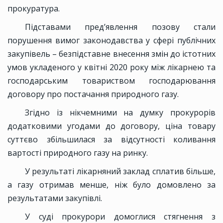
прокуратура.
Підставами пред’явлення позову стали
порушення вимог законодавства у сфері публічних
закупівель – безпідставне внесення змін до істотних
умов укладеного у квітні 2020 року між лікарнею та
господарським товариством господарювання
договору про постачання природного газу.
Згідно із нікчемними на думку прокурорів
додатковими угодами до договору, ціна товару
суттєво збільшилася за відсутності коливання
вартості природного газу на ринку.
У результаті лікарняний заклад сплатив більше,
а газу отримав менше, ніж було домовлено за
результатами закупівлі.
У суді прокурори домоглися стягнення з