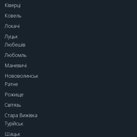
Ківерці
Ковель
Локачі
Луцьк
Любешів
Любомль
Маневичі
Нововолинськ
Ратне
Рожище
Світязь
Стара Вижівка
Турійськ
Шацьк