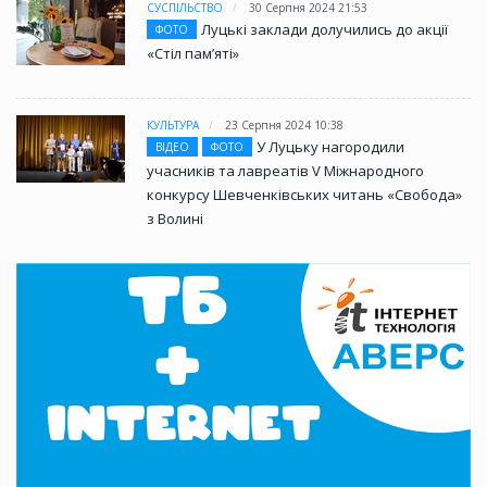
СУСПІЛЬСТВО
30 Серпня 2024 21:53
Луцькі заклади долучились до акції
ФОТО
«Стіл памʼяті»
КУЛЬТУРА
23 Серпня 2024 10:38
У Луцьку нагородили
ВІДЕО
ФОТО
учасників та лавреатів V Міжнародного
конкурсу Шевченківських читань «Свобода»
з Волині