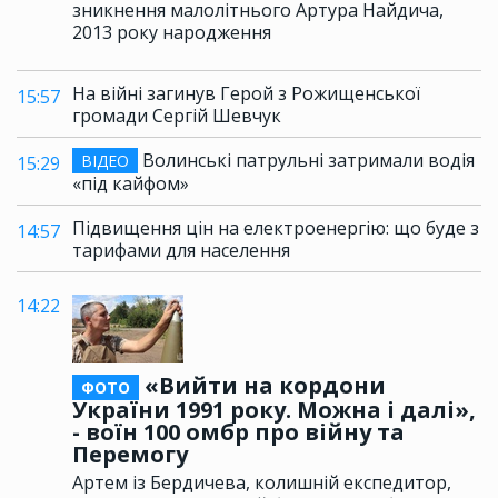
зникнення малолітнього Артура Найдича,
2013 року народження
На війні загинув Герой з Рожищенської
15:57
громади Сергій Шевчук
Волинські патрульні затримали водія
ВІДЕО
15:29
«під кайфом»
Підвищення цін на електроенергію: що буде з
14:57
тарифами для населення
14:22
«Вийти на кордони
ФОТО
України 1991 року. Можна і далі»,
- воїн 100 омбр про війну та
Перемогу
Артем із Бердичева, колишній експедитор,