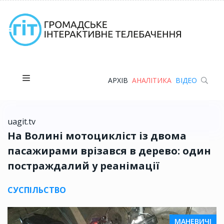
АРХІВ
АНАЛІТИКА
ВІДЕО
uagit.tv
На Волині мотоцикліст із двома
пасажирами врізався в дерево: один
постраждалий у реанімації
СУСПІЛЬСТВО
МАНЕВИЧІ