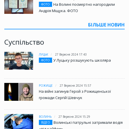
На Волині посмертно нагородили
ФОТО
Андрія Міщука. ФОТО
БІЛЬШЕ НОВИН
Суспільство
ЛУЦЬК
27 Вересня 2024 17:43
У Луцьку розшукують школяра
ФОТО
РОЖИЩЕ
27 Вересня 2024 15:57
На війні загинув Герой з Рожищенської
громади Сергій Шевчук
ВОЛИНЬ
27 Вересня 2024 15:29
Волинські патрульні затримали водія
ВІДЕО
«під кайфом»