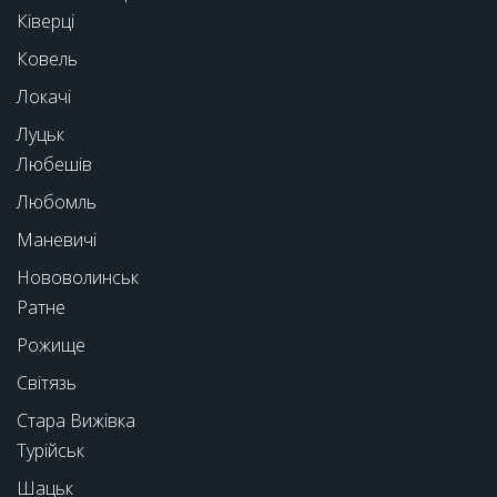
Ківерці
Ковель
Локачі
Луцьк
Любешів
Любомль
Маневичі
Нововолинськ
Ратне
Рожище
Світязь
Стара Вижівка
Турійськ
Шацьк