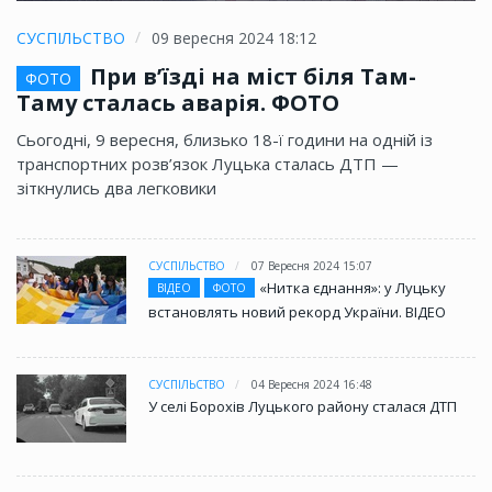
СУСПІЛЬСТВО
09 вересня 2024 18:12
При в’їзді на міст біля Там-
ФОТО
Таму сталась аварія. ФОТО
Сьогодні, 9 вересня, близько 18-ї години на одній із
транспортних розв’язок Луцька сталась ДТП —
зіткнулись два легковики
СУСПІЛЬСТВО
07 Вересня 2024 15:07
«Нитка єднання»: у Луцьку
ВІДЕО
ФОТО
встановлять новий рекорд України. ВІДЕО
СУСПІЛЬСТВО
04 Вересня 2024 16:48
У селі Борохів Луцького району сталася ДТП