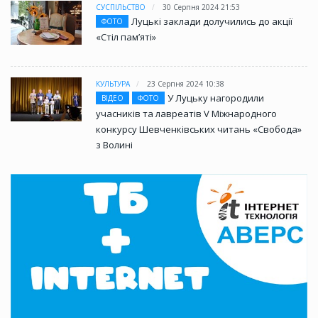
СУСПІЛЬСТВО
30 Серпня 2024 21:53
Луцькі заклади долучились до акції
ФОТО
«Стіл памʼяті»
КУЛЬТУРА
23 Серпня 2024 10:38
У Луцьку нагородили
ВІДЕО
ФОТО
учасників та лавреатів V Міжнародного
конкурсу Шевченківських читань «Свобода»
з Волині