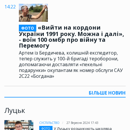
14:22
«Вийти на кордони
ФОТО
України 1991 року. Можна і далі»,
- воїн 100 омбр про війну та
Перемогу
Артем із Бердичева, колишній експедитор,
тепер служить у 100-й бригаді тероборони,
допомагаючи доставляти «пекельні
подарунки» окупантам як номер обслуги САУ
2С22 «Богдана»
БІЛЬШЕ НОВИН
Луцьк
СУСПІЛЬСТВО
27 Вересня 2024 17:43
У Луцьку розшукують школяра
ФОТО