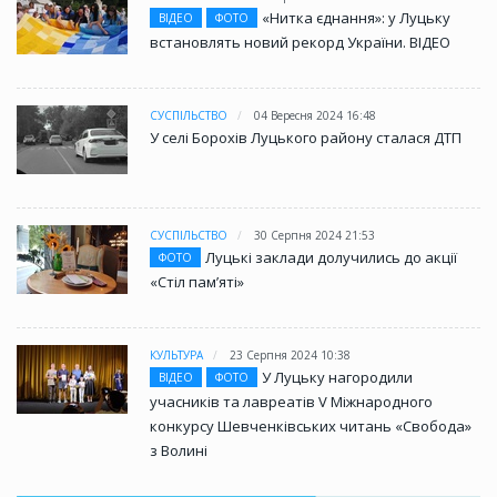
«Нитка єднання»: у Луцьку
ВІДЕО
ФОТО
встановлять новий рекорд України. ВІДЕО
СУСПІЛЬСТВО
04 Вересня 2024 16:48
У селі Борохів Луцького району сталася ДТП
СУСПІЛЬСТВО
30 Серпня 2024 21:53
Луцькі заклади долучились до акції
ФОТО
«Стіл памʼяті»
КУЛЬТУРА
23 Серпня 2024 10:38
У Луцьку нагородили
ВІДЕО
ФОТО
учасників та лавреатів V Міжнародного
конкурсу Шевченківських читань «Свобода»
з Волині