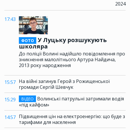
2024
17:43
У Луцьку розшукують
ФОТО
школяра
До поліції Волині надійшло повідомлення про
зникнення малолітнього Артура Найдича,
2013 року народження
На війні загинув Герой з Рожищенської
15:57
громади Сергій Шевчук
Волинські патрульні затримали водія
ВІДЕО
15:29
«під кайфом»
Підвищення цін на електроенергію: що буде з
14:57
тарифами для населення