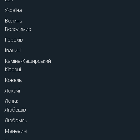
Україна
Волинь
Володимир
Горохів
Іваничі
Камінь-Каширський
Ківерці
Ковель
Локачі
Луцьк
Любешів
Любомль
Маневичі