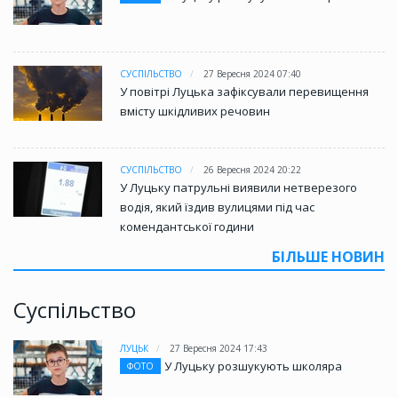
СУСПІЛЬСТВО
27 Вересня 2024 07:40
У повітрі Луцька зафіксували перевищення
вмісту шкідливих речовин
СУСПІЛЬСТВО
26 Вересня 2024 20:22
У Луцьку патрульні виявили нетверезого
водія, який їздив вулицями під час
комендантської години
БІЛЬШЕ НОВИН
Суспільство
ЛУЦЬК
27 Вересня 2024 17:43
У Луцьку розшукують школяра
ФОТО