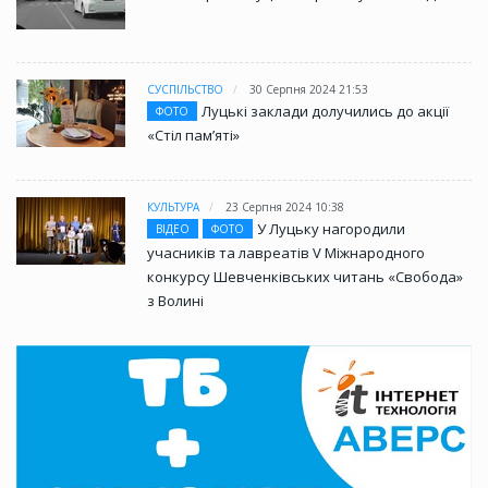
СУСПІЛЬСТВО
30 Серпня 2024 21:53
Луцькі заклади долучились до акції
ФОТО
«Стіл памʼяті»
КУЛЬТУРА
23 Серпня 2024 10:38
У Луцьку нагородили
ВІДЕО
ФОТО
учасників та лавреатів V Міжнародного
конкурсу Шевченківських читань «Свобода»
з Волині