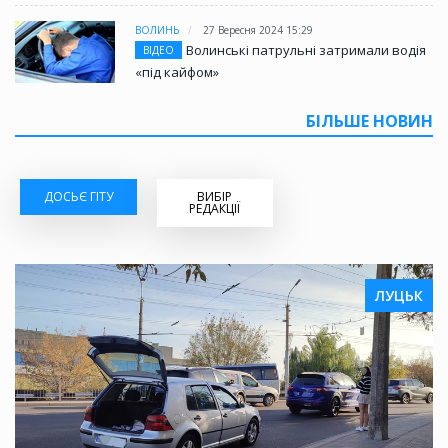
ВОЛИНЬ
27 Вересня 2024 15:29
Волинські патрульні затримали водія
ВІДЕО
«під кайфом»
БІЛЬШЕ НОВИН
ДОСЬЄ ГІТУ
ВИБІР
РЕДАКЦІЇ
ЛУЦЬК