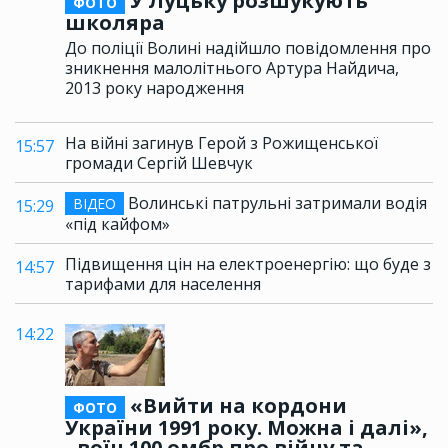
У Луцьку розшукують
ФОТО
школяра
До поліції Волині надійшло повідомлення про
зникнення малолітнього Артура Найдича,
2013 року народження
На війні загинув Герой з Рожищенської
15:57
громади Сергій Шевчук
Волинські патрульні затримали водія
ВІДЕО
15:29
«під кайфом»
Підвищення цін на електроенергію: що буде з
14:57
тарифами для населення
14:22
«Вийти на кордони
ФОТО
України 1991 року. Можна і далі»,
- воїн 100 омбр про війну та