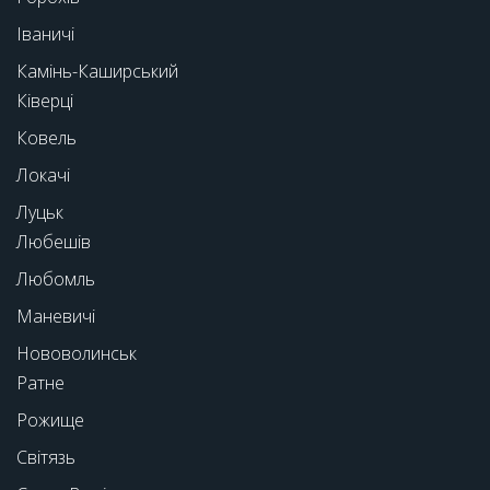
Іваничі
Камінь-Каширський
Ківерці
Ковель
Локачі
Луцьк
Любешів
Любомль
Маневичі
Нововолинськ
Ратне
Рожище
Світязь