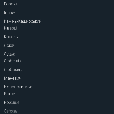
Горохів
Іваничі
Камінь-Каширський
Ківерці
Ковель
Локачі
Луцьк
Любешів
Любомль
Маневичі
Нововолинськ
Ратне
Рожище
Світязь