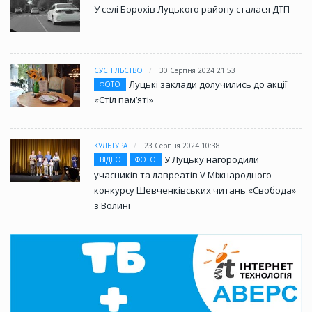
У селі Борохів Луцького району сталася ДТП
СУСПІЛЬСТВО
30 Серпня 2024 21:53
Луцькі заклади долучились до акції
ФОТО
«Стіл памʼяті»
КУЛЬТУРА
23 Серпня 2024 10:38
У Луцьку нагородили
ВІДЕО
ФОТО
учасників та лавреатів V Міжнародного
конкурсу Шевченківських читань «Свобода»
з Волині