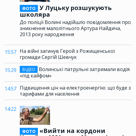
У Луцьку розшукують
ФОТО
школяра
До поліції Волині надійшло повідомлення про
зникнення малолітнього Артура Найдича,
2013 року народження
На війні загинув Герой з Рожищенської
15:57
громади Сергій Шевчук
Волинські патрульні затримали водія
ВІДЕО
15:29
«під кайфом»
Підвищення цін на електроенергію: що буде з
14:57
тарифами для населення
14:22
«Вийти на кордони
ФОТО