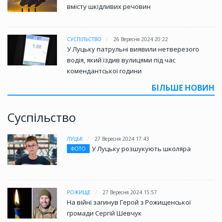
вмісту шкідливих речовин
СУСПІЛЬСТВО
26 Вересня 2024 20:22
У Луцьку патрульні виявили нетверезого
водія, який їздив вулицями під час
комендантської години
БІЛЬШЕ НОВИН
Суспільство
ЛУЦЬК
27 Вересня 2024 17:43
У Луцьку розшукують школяра
ФОТО
РОЖИЩЕ
27 Вересня 2024 15:57
На війні загинув Герой з Рожищенської
громади Сергій Шевчук