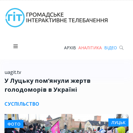
АРХІВ
АНАЛІТИКА
ВІДЕО
uagit.tv
У Луцьку пом‘янули жертв
голодоморів в Україні
СУСПІЛЬСТВО
ЛУЦЬК
ФОТО