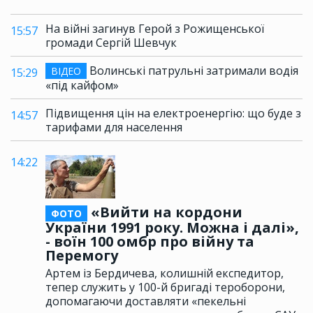
На війні загинув Герой з Рожищенської
15:57
громади Сергій Шевчук
Волинські патрульні затримали водія
ВІДЕО
15:29
«під кайфом»
Підвищення цін на електроенергію: що буде з
14:57
тарифами для населення
14:22
«Вийти на кордони
ФОТО
України 1991 року. Можна і далі»,
- воїн 100 омбр про війну та
Перемогу
Артем із Бердичева, колишній експедитор,
тепер служить у 100-й бригаді тероборони,
допомагаючи доставляти «пекельні