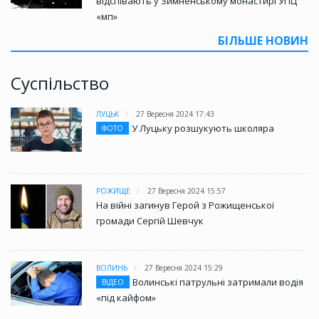
відспівають у Зимненському монастирі УПЦ
«мп»
БІЛЬШЕ НОВИН
Суспільство
ЛУЦЬК
27 Вересня 2024 17:43
У Луцьку розшукують школяра
ФОТО
РОЖИЩЕ
27 Вересня 2024 15:57
На війні загинув Герой з Рожищенської
громади Сергій Шевчук
ВОЛИНЬ
27 Вересня 2024 15:29
Волинські патрульні затримали водія
ВІДЕО
«під кайфом»