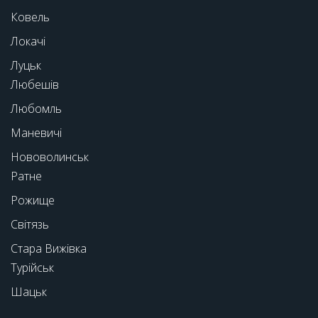
Ковель
Локачі
Луцьк
Любешів
Любомль
Маневичі
Нововолинськ
Ратне
Рожище
Світязь
Стара Вижівка
Турійськ
Шацьк