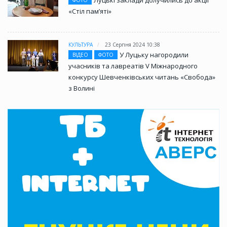
Луцькі заклади долучились до акції
ФОТО
«Стіл памʼяті»
КУЛЬТУРА
23 Серпня 2024 10:38
У Луцьку нагородили
ВІДЕО
ФОТО
учасників та лавреатів V Міжнародного
конкурсу Шевченківських читань «Свобода»
з Волині