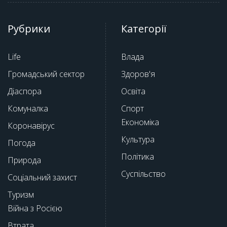
Рубрики
Категорії
Life
Влада
Громадський сектор
Здоров'я
Діаспора
Освіта
Комуналка
Спорт
Економіка
Коронавірус
Культура
Погода
Політика
Природа
Суспільство
Соціальний захист
Туризм
Війна з Росією
Втрата