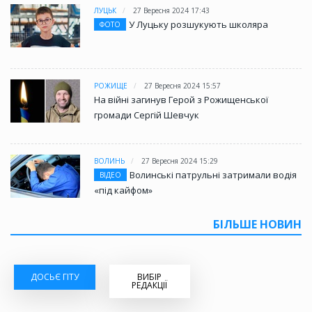
ЛУЦЬК
27 Вересня 2024 17:43
У Луцьку розшукують школяра
ФОТО
РОЖИЩЕ
27 Вересня 2024 15:57
На війні загинув Герой з Рожищенської
громади Сергій Шевчук
ВОЛИНЬ
27 Вересня 2024 15:29
Волинські патрульні затримали водія
ВІДЕО
«під кайфом»
БІЛЬШЕ НОВИН
ДОСЬЄ ГІТУ
ВИБІР
РЕДАКЦІЇ