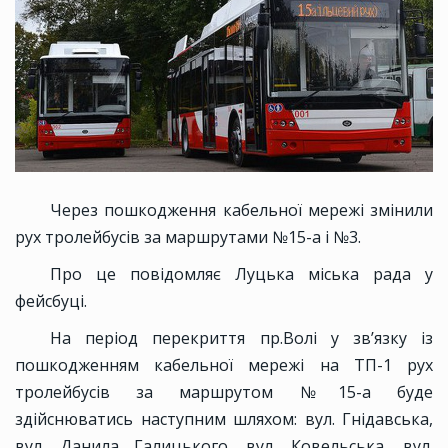
Через пошкодження кабельної мережі змінили
рух тролейбусів за маршрутами №15-а і №3.
Про це повідомляє Луцька міська рада у
фейсбуці.
На період перекриття пр.Волі у зв’язку із
пошкодженням кабельної мережі на ТП-1 рух
тролейбусів за маршрутом №15-а буде
здійснюватись наступним шляхом: вул. Гнідавська,
вул. Данила Галицького, вул. Ковельська, вул.