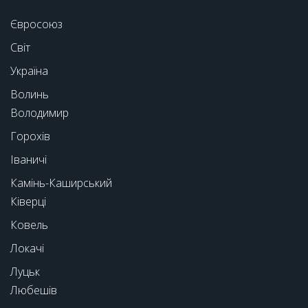
Євросоюз
Світ
Україна
Волинь
Володимир
Горохів
Іваничі
Камінь-Каширський
Ківерці
Ковель
Локачі
Луцьк
Любешів