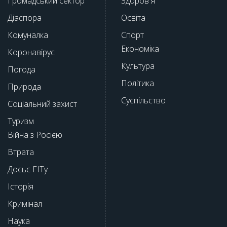
Громадський сектор
Здоров'я
Діаспора
Освіта
Комуналка
Спорт
Економіка
Коронавірус
Культура
Погода
Політика
Природа
Суспільство
Соціальний захист
Туризм
Війна з Росією
Втрата
Досьє ГІТу
Історія
Кримінал
Наука