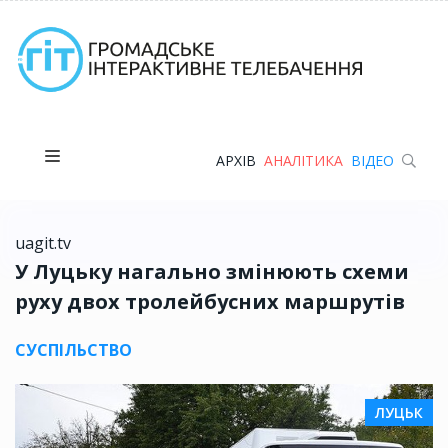
АРХІВ
АНАЛІТИКА
ВІДЕО
uagit.tv
У Луцьку нагально змінюють схеми
руху двох тролейбусних маршрутів
СУСПІЛЬСТВО
ЛУЦЬК