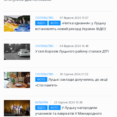
СУСПІЛЬСТВО
07 Вересня 2024 15:07
«Нитка єднання»: у Луцьку
ВІДЕО
ФОТО
встановлять новий рекорд України. ВІДЕО
СУСПІЛЬСТВО
04 Вересня 2024 16:48
У селі Борохів Луцького району сталася ДТП
СУСПІЛЬСТВО
30 Серпня 2024 21:53
Луцькі заклади долучились до акції
ФОТО
«Стіл памʼяті»
КУЛЬТУРА
23 Серпня 2024 10:38
У Луцьку нагородили
ВІДЕО
ФОТО
учасників та лавреатів V Міжнародного