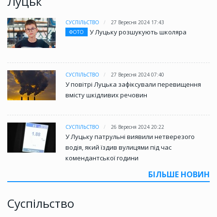
Луцьк
СУСПІЛЬСТВО
27 Вересня 2024 17:43
У Луцьку розшукують школяра
ФОТО
СУСПІЛЬСТВО
27 Вересня 2024 07:40
У повітрі Луцька зафіксували перевищення
вмісту шкідливих речовин
СУСПІЛЬСТВО
26 Вересня 2024 20:22
У Луцьку патрульні виявили нетверезого
водія, який їздив вулицями під час
комендантської години
БІЛЬШЕ НОВИН
Суспільство