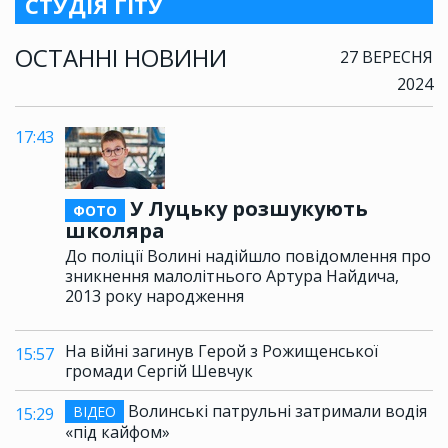
СТУДІЯ ГІТУ
ОСТАННІ НОВИНИ
27 ВЕРЕСНЯ
2024
17:43
У Луцьку розшукують
ФОТО
школяра
До поліції Волині надійшло повідомлення про
зникнення малолітнього Артура Найдича,
2013 року народження
На війні загинув Герой з Рожищенської
15:57
громади Сергій Шевчук
Волинські патрульні затримали водія
ВІДЕО
15:29
«під кайфом»