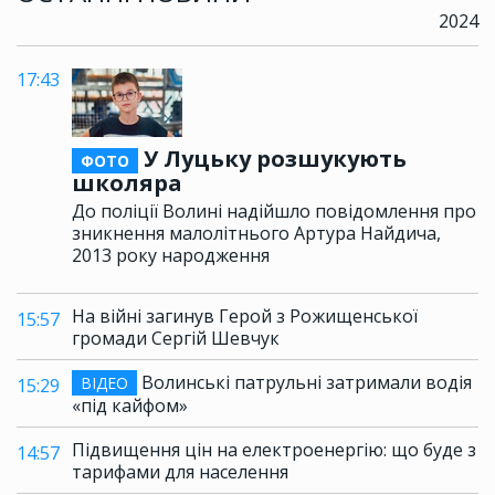
2024
17:43
У Луцьку розшукують
ФОТО
школяра
До поліції Волині надійшло повідомлення про
зникнення малолітнього Артура Найдича,
2013 року народження
На війні загинув Герой з Рожищенської
15:57
громади Сергій Шевчук
Волинські патрульні затримали водія
ВІДЕО
15:29
«під кайфом»
Підвищення цін на електроенергію: що буде з
14:57
тарифами для населення