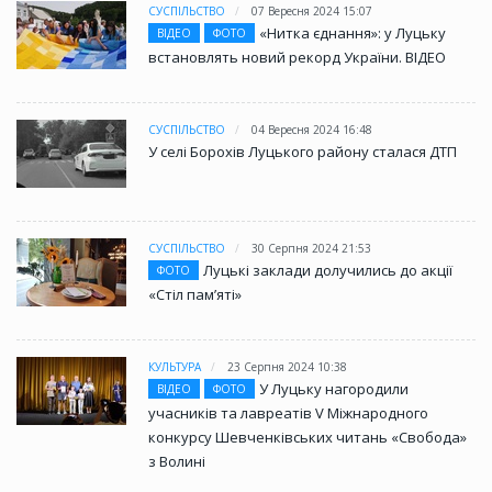
СУСПІЛЬСТВО
07 Вересня 2024 15:07
«Нитка єднання»: у Луцьку
ВІДЕО
ФОТО
встановлять новий рекорд України. ВІДЕО
СУСПІЛЬСТВО
04 Вересня 2024 16:48
У селі Борохів Луцького району сталася ДТП
СУСПІЛЬСТВО
30 Серпня 2024 21:53
Луцькі заклади долучились до акції
ФОТО
«Стіл памʼяті»
КУЛЬТУРА
23 Серпня 2024 10:38
У Луцьку нагородили
ВІДЕО
ФОТО
учасників та лавреатів V Міжнародного
конкурсу Шевченківських читань «Свобода»
з Волині