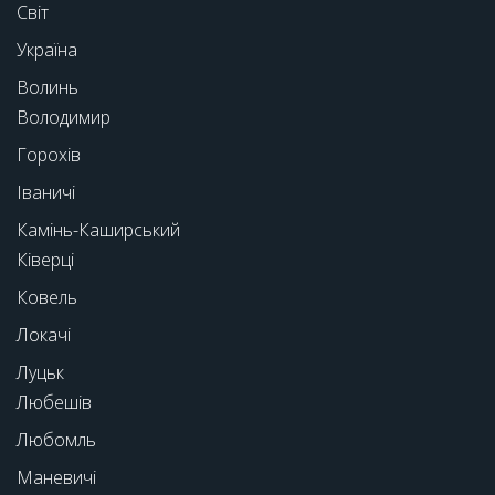
Світ
Україна
Волинь
Володимир
Горохів
Іваничі
Камінь-Каширський
Ківерці
Ковель
Локачі
Луцьк
Любешів
Любомль
Маневичі