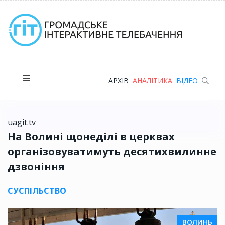
АРХІВ
АНАЛІТИКА
ВІДЕО
uagit.tv
На Волині щонеділі в церквах
організовуватимуть десятихвилинне
дзвоніння
СУСПІЛЬСТВО
ВОЛИНЬ