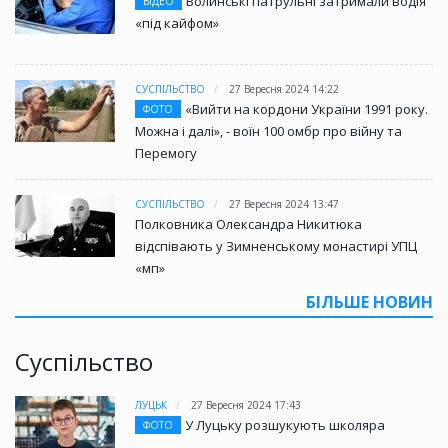
Волинські патрульні затримали водія
ВІДЕО
«під кайфом»
СУСПІЛЬСТВО
27 Вересня 2024 14:22
«Вийти на кордони України 1991 року.
ФОТО
Можна і далі», - воїн 100 омбр про війну та
Перемогу
СУСПІЛЬСТВО
27 Вересня 2024 13:47
Полковника Олександра Никитюка
відспівають у Зимненському монастирі УПЦ
«мп»
БІЛЬШЕ НОВИН
Суспільство
ЛУЦЬК
27 Вересня 2024 17:43
У Луцьку розшукують школяра
ФОТО