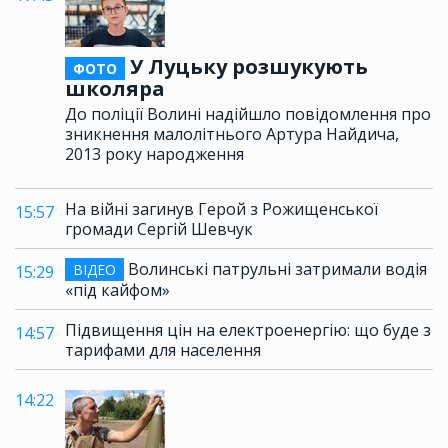
У Луцьку розшукують
ФОТО
школяра
До поліції Волині надійшло повідомлення про
зникнення малолітнього Артура Найдича,
2013 року народження
На війні загинув Герой з Рожищенської
15:57
громади Сергій Шевчук
Волинські патрульні затримали водія
ВІДЕО
15:29
«під кайфом»
Підвищення цін на електроенергію: що буде з
14:57
тарифами для населення
14:22