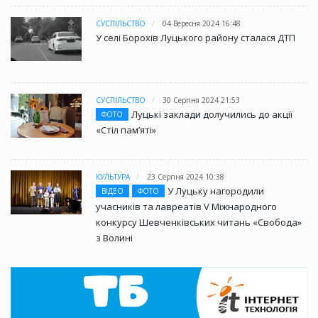
СУСПІЛЬСТВО
04 Вересня 2024 16:48
У селі Борохів Луцького району сталася ДТП
СУСПІЛЬСТВО
30 Серпня 2024 21:53
Луцькі заклади долучились до акції
ФОТО
«Стіл памʼяті»
КУЛЬТУРА
23 Серпня 2024 10:38
У Луцьку нагородили
ВІДЕО
ФОТО
учасників та лавреатів V Міжнародного
конкурсу Шевченківських читань «Свобода»
з Волині