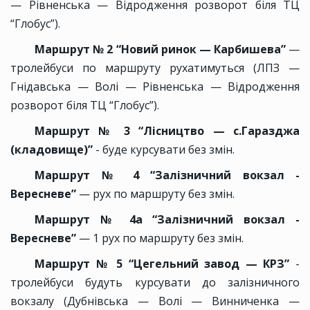
— Рівненська — Відродження розворот біля ТЦ
“Глобус”).
Маршрут № 2 “Новий ринок — Карбишева”
—
тролейбуси по маршруту рухатимуться (ЛПЗ —
Гнідавська — Волі — Рівненська — Відродження
розворот біля ТЦ “Глобус”).
Маршрут № 3 “Лісництво — с.Гаразджа
(кладовище)”
- буде курсувати без змін.
Маршрут № 4 “Залізничний вокзал -
Вересневе”
— рух по маршруту без змін.
Маршрут № 4а “Залізничний вокзал -
Вересневе”
— 1 рух по маршруту без змін.
Маршрут № 5 “Цегельний завод — КРЗ”
-
тролейбуси будуть курсувати до залізничного
вокзалу (Дубнівська — Волі — Винниченка —