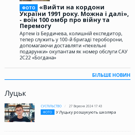
«Вийти на кордони
ФОТО
України 1991 року. Можна і далі»,
- воїн 100 омбр про війну та
Перемогу
Артем із Бердичева, колишній експедитор,
тепер служить у 100-й бригаді тероборони,
допомагаючи доставляти «пекельні
подарунки» окупантам як номер обслуги САУ
2С22 «Богдана»
БІЛЬШЕ НОВИН
Луцьк
СУСПІЛЬСТВО
27 Вересня 2024 17:43
У Луцьку розшукують школяра
ФОТО