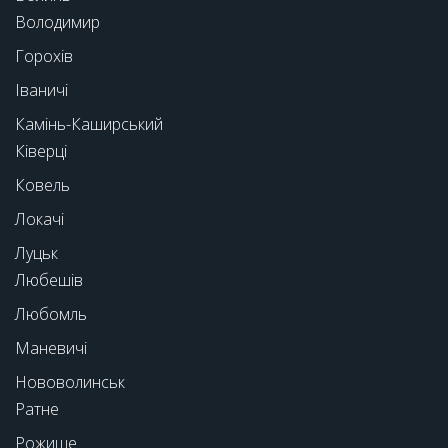
Володимир
Горохів
Іваничі
Камінь-Каширський
Ківерці
Ковель
Локачі
Луцьк
Любешів
Любомль
Маневичі
Нововолинськ
Ратне
Рожище