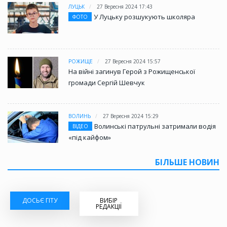
ЛУЦЬК
27 Вересня 2024 17:43
У Луцьку розшукують школяра
ФОТО
РОЖИЩЕ
27 Вересня 2024 15:57
На війні загинув Герой з Рожищенської
громади Сергій Шевчук
ВОЛИНЬ
27 Вересня 2024 15:29
Волинські патрульні затримали водія
ВІДЕО
«під кайфом»
БІЛЬШЕ НОВИН
ДОСЬЄ ГІТУ
ВИБІР
РЕДАКЦІЇ