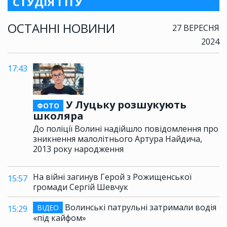
СТУДІЯ ГІТУ
ОСТАННІ НОВИНИ
27 ВЕРЕСНЯ
2024
17:43
У Луцьку розшукують
ФОТО
школяра
До поліції Волині надійшло повідомлення про
зникнення малолітнього Артура Найдича,
2013 року народження
На війні загинув Герой з Рожищенської
15:57
громади Сергій Шевчук
Волинські патрульні затримали водія
ВІДЕО
15:29
«під кайфом»