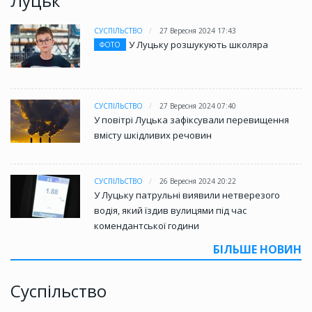
Луцьк
СУСПІЛЬСТВО
27 Вересня 2024 17:43
У Луцьку розшукують школяра
ФОТО
СУСПІЛЬСТВО
27 Вересня 2024 07:40
У повітрі Луцька зафіксували перевищення
вмісту шкідливих речовин
СУСПІЛЬСТВО
26 Вересня 2024 20:22
У Луцьку патрульні виявили нетверезого
водія, який їздив вулицями під час
комендантської години
БІЛЬШЕ НОВИН
Суспільство