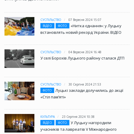
СУСПІЛЬСТВО
07 Вересня 2024 15:07
«Нитка єднання»: у Луцьку
ВІДЕО
ФОТО
встановлять новий рекорд України. ВІДЕО
СУСПІЛЬСТВО
04 Вересня 2024 16:48
У селі Борохів Луцького району сталася ДТП
СУСПІЛЬСТВО
30 Серпня 2024 21:53
Луцькі заклади долучились до акції
ФОТО
«Стіл памʼяті»
КУЛЬТУРА
23 Серпня 2024 10:38
У Луцьку нагородили
ВІДЕО
ФОТО
учасників та лавреатів V Міжнародного