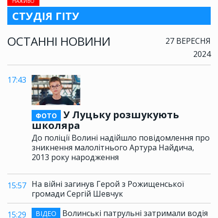
НАЖИВО
СТУДІЯ ГІТУ
ОСТАННІ НОВИНИ
27 ВЕРЕСНЯ
2024
17:43
У Луцьку розшукують
ФОТО
школяра
До поліції Волині надійшло повідомлення про
зникнення малолітнього Артура Найдича,
2013 року народження
На війні загинув Герой з Рожищенської
15:57
громади Сергій Шевчук
Волинські патрульні затримали водія
ВІДЕО
15:29