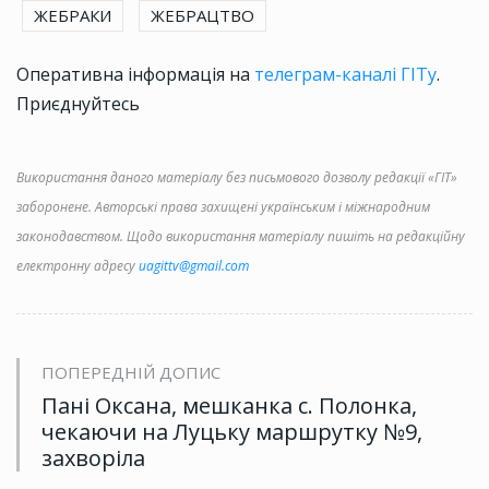
ЖЕБРАКИ
ЖЕБРАЦТВО
Оперативна інформація на
телеграм-каналі ГІТу
.
Приєднуйтесь
Використання даного матеріалу без письмового дозволу редакції «ГІТ»
заборонене. Авторські права захищені українським і міжнародним
законодавством. Щодо використання матеріалу пишіть на редакційну
електронну адресу
uagittv@gmail.com
ПОПЕРЕДНІЙ ДОПИС
Пані Оксана, мешканка с. Полонка,
чекаючи на Луцьку маршрутку №9,
захворіла