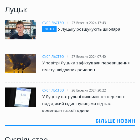
Луцьк
СУСПІЛЬСТВО
27 Вересня 2024 17:43
У Луцьку розшукують школяра
ФОТО
СУСПІЛЬСТВО
27 Вересня 2024 07:40
У повітрі Луцька зафіксували перевищення
вмісту шкідливих речовин
СУСПІЛЬСТВО
26 Вересня 2024 20:22
У Луцьку патрульні виявили нетверезого
водія, який їздив вулицями під час
комендантської години
БІЛЬШЕ НОВИН
Суспільство