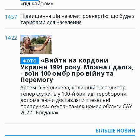
«під кайфом»
Підвищення цін на електроенергію: що буде з
14:57
тарифами для населення
14:22
«Вийти на кордони
ФОТО
України 1991 року. Можна і далі»,
- воїн 100 омбр про війну та
Перемогу
Артем із Бердичева, колишній експедитор,
тепер служить у 100-й бригаді тероборони,
допомагаючи доставляти «пекельні
подарунки» окупантам як номер обслуги САУ
2С22 «Богдана»
БІЛЬШЕ НОВИН