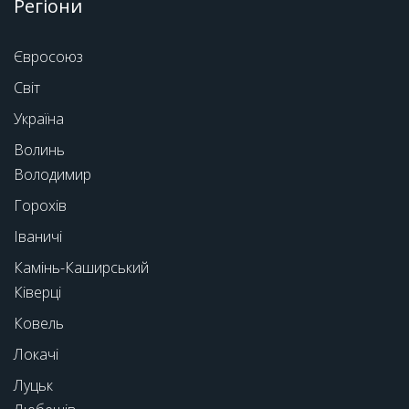
Регіони
Євросоюз
Світ
Україна
Волинь
Володимир
Горохів
Іваничі
Камінь-Каширський
Ківерці
Ковель
Локачі
Луцьк