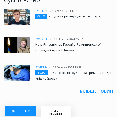
ЛУЦЬК
27 Вересня 2024 17:43
У Луцьку розшукують школяра
ФОТО
РОЖИЩЕ
27 Вересня 2024 15:57
На війні загинув Герой з Рожищенської
громади Сергій Шевчук
ВОЛИНЬ
27 Вересня 2024 15:29
Волинські патрульні затримали водія
ВІДЕО
«під кайфом»
БІЛЬШЕ НОВИН
ДОСЬЄ ГІТУ
ВИБІР
РЕДАКЦІЇ