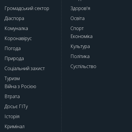
Громадський сектор
Здоров'я
Діаспора
Освіта
Комуналка
Спорт
Економіка
Коронавірус
Культура
Погода
Політика
Природа
Суспільство
Соціальний захист
Туризм
Війна з Росією
Втрата
Досьє ГІТу
Історія
Кримінал