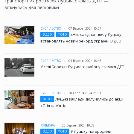
транспортних розв’язок Луцька сталась ДТП —
зіткнулись два легковики
СУСПІЛЬСТВО
07 Вересня 2024 15:07
«Нитка єднання»: у Луцьку
ВІДЕО
ФОТО
встановлять новий рекорд України. ВІДЕО
СУСПІЛЬСТВО
04 Вересня 2024 16:48
У селі Борохів Луцького району сталася ДТП
СУСПІЛЬСТВО
30 Серпня 2024 21:53
Луцькі заклади долучились до акції
ФОТО
«Стіл памʼяті»
КУЛЬТУРА
23 Серпня 2024 10:38
У Луцьку нагородили
ВІДЕО
ФОТО