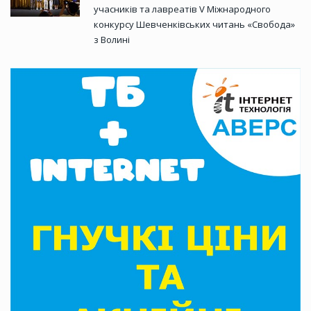
учасників та лавреатів V Міжнародного
конкурсу Шевченківських читань «Свобода»
з Волині