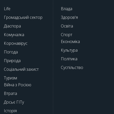
Life
Влада
Громадський сектор
Здоров'я
Діаспора
Освіта
Комуналка
Спорт
Економіка
Коронавірус
Культура
Погода
Політика
Природа
Суспільство
Соціальний захист
Туризм
Війна з Росією
Втрата
Досьє ГІТу
Історія