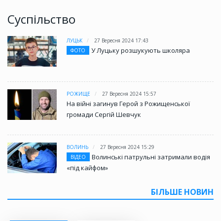
Суспільство
ЛУЦЬК
27 Вересня 2024 17:43
У Луцьку розшукують школяра
ФОТО
РОЖИЩЕ
27 Вересня 2024 15:57
На війні загинув Герой з Рожищенської
громади Сергій Шевчук
ВОЛИНЬ
27 Вересня 2024 15:29
Волинські патрульні затримали водія
ВІДЕО
«під кайфом»
БІЛЬШЕ НОВИН