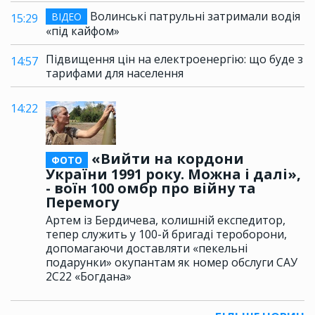
Волинські патрульні затримали водія
ВІДЕО
15:29
«під кайфом»
Підвищення цін на електроенергію: що буде з
14:57
тарифами для населення
14:22
«Вийти на кордони
ФОТО
України 1991 року. Можна і далі»,
- воїн 100 омбр про війну та
Перемогу
Артем із Бердичева, колишній експедитор,
тепер служить у 100-й бригаді тероборони,
допомагаючи доставляти «пекельні
подарунки» окупантам як номер обслуги САУ
2С22 «Богдана»