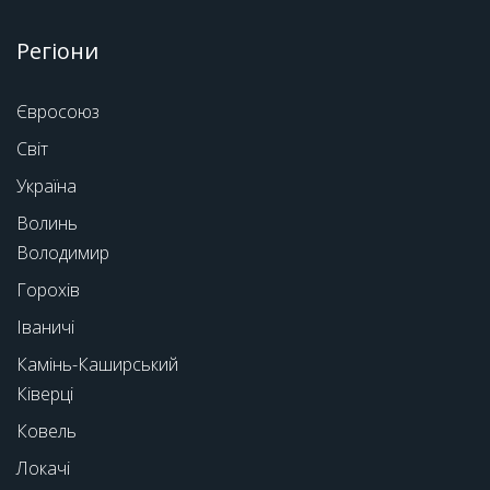
Регіони
Євросоюз
Світ
Україна
Волинь
Володимир
Горохів
Іваничі
Камінь-Каширський
Ківерці
Ковель
Локачі