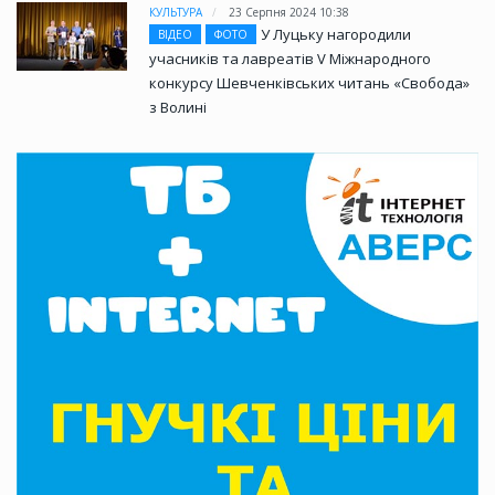
КУЛЬТУРА
23 Серпня 2024 10:38
У Луцьку нагородили
ВІДЕО
ФОТО
учасників та лавреатів V Міжнародного
конкурсу Шевченківських читань «Свобода»
з Волині