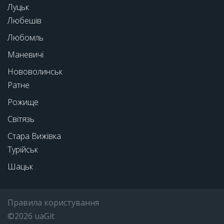
Луцьк
Любешів
Любомль
Маневичі
Нововолинськ
Ратне
Рожище
Світязь
Стара Вижівка
Турійськ
Шацьк
Правила користування
©2026 uaGit