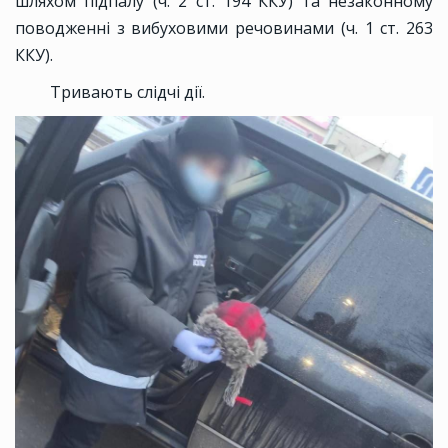
шляхом підпалу (ч. 2 ст. 194 ККУ) та незаконному
поводженні з вибуховими речовинами (ч. 1 ст. 263
ККУ).
Тривають слідчі дії.