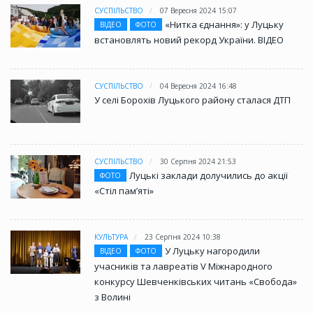
СУСПІЛЬСТВО
07 Вересня 2024 15:07
«Нитка єднання»: у Луцьку
ВІДЕО
ФОТО
встановлять новий рекорд України. ВІДЕО
СУСПІЛЬСТВО
04 Вересня 2024 16:48
У селі Борохів Луцького району сталася ДТП
СУСПІЛЬСТВО
30 Серпня 2024 21:53
Луцькі заклади долучились до акції
ФОТО
«Стіл памʼяті»
КУЛЬТУРА
23 Серпня 2024 10:38
У Луцьку нагородили
ВІДЕО
ФОТО
учасників та лавреатів V Міжнародного
конкурсу Шевченківських читань «Свобода»
з Волині