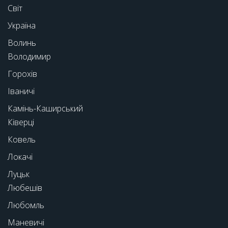
Світ
Україна
Волинь
Володимир
Горохів
Іваничі
Камінь-Каширський
Ківерці
Ковель
Локачі
Луцьк
Любешів
Любомль
Маневичі