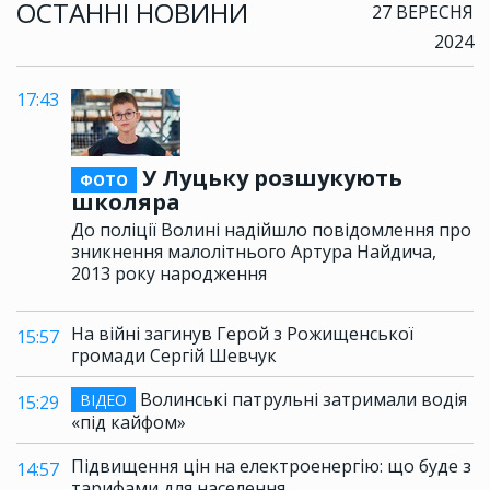
ОСТАННІ НОВИНИ
27 ВЕРЕСНЯ
2024
17:43
У Луцьку розшукують
ФОТО
школяра
До поліції Волині надійшло повідомлення про
зникнення малолітнього Артура Найдича,
2013 року народження
На війні загинув Герой з Рожищенської
15:57
громади Сергій Шевчук
Волинські патрульні затримали водія
ВІДЕО
15:29
«під кайфом»
Підвищення цін на електроенергію: що буде з
14:57
тарифами для населення