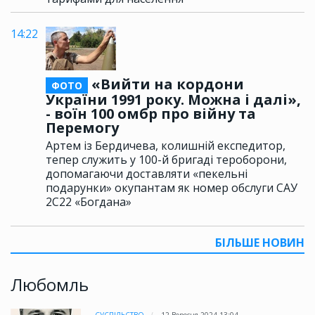
14:22
«Вийти на кордони
ФОТО
України 1991 року. Можна і далі»,
- воїн 100 омбр про війну та
Перемогу
Артем із Бердичева, колишній експедитор,
тепер служить у 100-й бригаді тероборони,
допомагаючи доставляти «пекельні
подарунки» окупантам як номер обслуги САУ
2С22 «Богдана»
БІЛЬШЕ НОВИН
Любомль
СУСПІЛЬСТВО
12 Вересня 2024 13:04