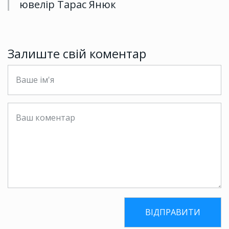
ювелір Тарас Янюк
Залиште свій коментар