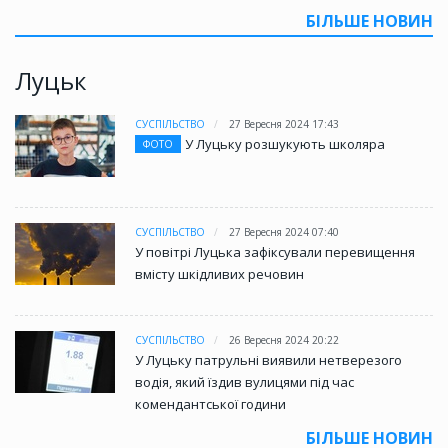
БІЛЬШЕ НОВИН
Луцьк
СУСПІЛЬСТВО
27 Вересня 2024 17:43
У Луцьку розшукують школяра
ФОТО
СУСПІЛЬСТВО
27 Вересня 2024 07:40
У повітрі Луцька зафіксували перевищення
вмісту шкідливих речовин
СУСПІЛЬСТВО
26 Вересня 2024 20:22
У Луцьку патрульні виявили нетверезого
водія, який їздив вулицями під час
комендантської години
БІЛЬШЕ НОВИН