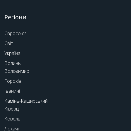
Регіони
Євросоюз
Світ
Україна
Волинь
Володимир
Горохів
Іваничі
Камінь-Каширський
Ківерці
Ковель
Локачі