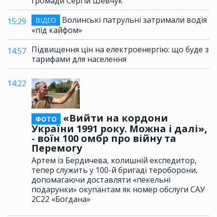
громади Сергій Шевчук
Волинські патрульні затримали водія
ВІДЕО
15:29
«під кайфом»
Підвищення цін на електроенергію: що буде з
14:57
тарифами для населення
14:22
«Вийти на кордони
ФОТО
України 1991 року. Можна і далі»,
- воїн 100 омбр про війну та
Перемогу
Артем із Бердичева, колишній експедитор,
тепер служить у 100-й бригаді тероборони,
допомагаючи доставляти «пекельні
подарунки» окупантам як номер обслуги САУ
2С22 «Богдана»