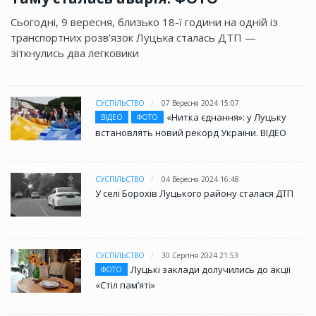
Сьогодні, 9 вересня, близько 18-ї години на одній із
транспортних розв’язок Луцька сталась ДТП —
зіткнулись два легковики
СУСПІЛЬСТВО
07 Вересня 2024 15:07
«Нитка єднання»: у Луцьку
ВІДЕО
ФОТО
встановлять новий рекорд України. ВІДЕО
СУСПІЛЬСТВО
04 Вересня 2024 16:48
У селі Борохів Луцького району сталася ДТП
СУСПІЛЬСТВО
30 Серпня 2024 21:53
Луцькі заклади долучились до акції
ФОТО
«Стіл памʼяті»