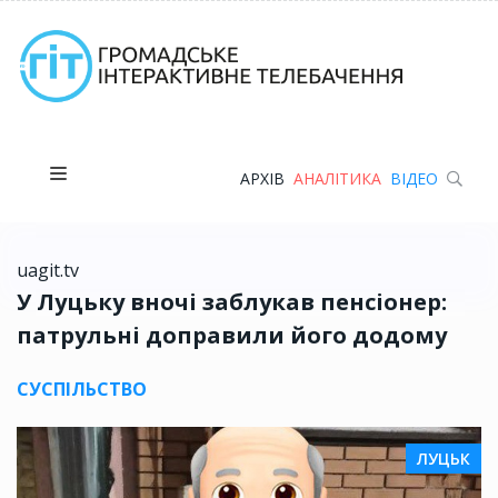
АРХІВ
АНАЛІТИКА
ВІДЕО
uagit.tv
У Луцьку вночі заблукав пенсіонер:
патрульні доправили його додому
СУСПІЛЬСТВО
ЛУЦЬК