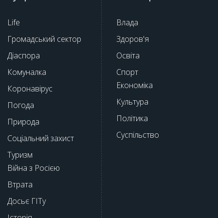
Life
Влада
Громадський сектор
Здоров'я
Діаспора
Освіта
Комуналка
Спорт
Економіка
Коронавірус
Культура
Погода
Політика
Природа
Суспільство
Соціальний захист
Туризм
Війна з Росією
Втрата
Досьє ГІТу
Історія