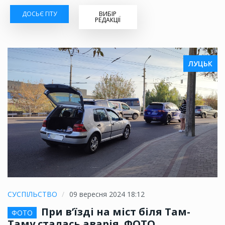
ДОСЬЄ ГІТУ
ВИБІР
РЕДАКЦІЇ
ЛУЦЬК
СУСПІЛЬСТВО
09 вересня 2024 18:12
При в’їзді на міст біля Там-
ФОТО
Таму сталась аварія. ФОТО