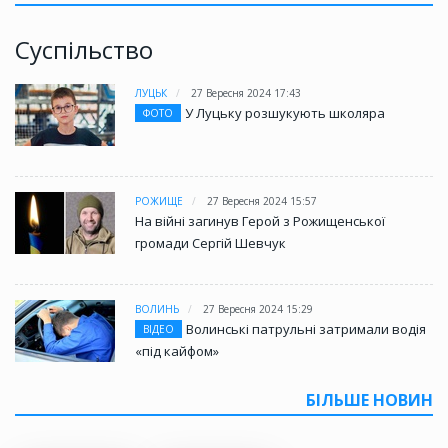
Суспільство
ЛУЦЬК
27 Вересня 2024 17:43
У Луцьку розшукують школяра
ФОТО
РОЖИЩЕ
27 Вересня 2024 15:57
На війні загинув Герой з Рожищенської
громади Сергій Шевчук
ВОЛИНЬ
27 Вересня 2024 15:29
Волинські патрульні затримали водія
ВІДЕО
«під кайфом»
БІЛЬШЕ НОВИН