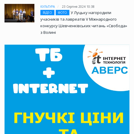
КУЛЬТУРА
23 Серпня 2024 10:38
У Луцьку нагородили
ВІДЕО
ФОТО
учасників та лавреатів V Міжнародного
конкурсу Шевченківських читань «Свобода»
з Волині