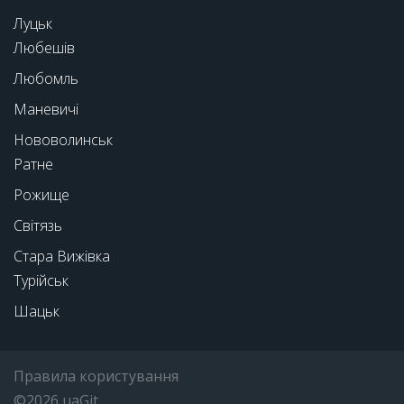
Луцьк
Любешів
Любомль
Маневичі
Нововолинськ
Ратне
Рожище
Світязь
Стара Вижівка
Турійськ
Шацьк
Правила користування
©2026 uaGit