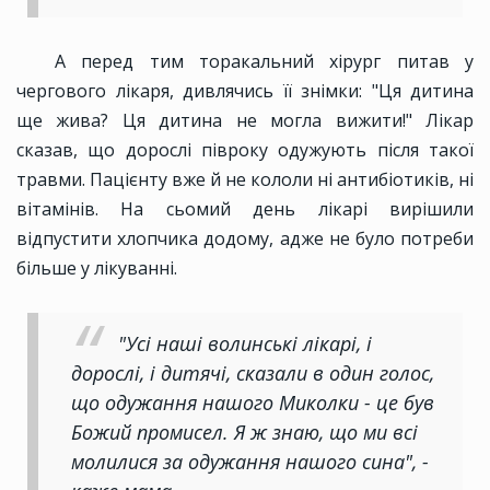
А перед тим торакальний хірург питав у
чергового лікаря, дивлячись її знімки: "Ця дитина
ще жива? Ця дитина не могла вижити!" Лікар
сказав, що дорослі півроку одужують після такої
травми. Пацієнту вже й не кололи ні антибіотиків, ні
вітамінів. На сьомий день лікарі вирішили
відпустити хлопчика додому, адже не було потреби
більше у лікуванні.
"Усі наші волинські лікарі, і
дорослі, і дитячі, сказали в один голос,
що одужання нашого Миколки - це був
Божий промисел. Я ж знаю, що ми всі
молилися за одужання нашого сина", -