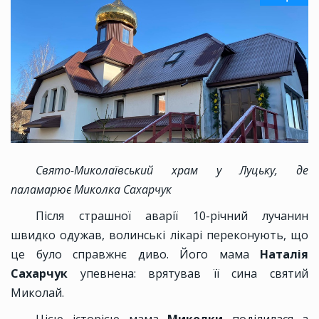
Свято-Миколаївський храм у Луцьку, де
паламарює Миколка Сахарчук
Після страшної аварії 10-річний лучанин
швидко одужав, волинські лікарі переконують, що
це було справжнє диво. Його мама
Наталія
Сахарчук
упевнена: врятував її сина святий
Миколай.