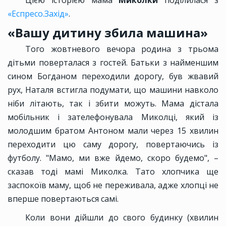
Цією історією мама
Миколки
поділилася з
«Еспресо.Захід»
.
«Вашу дитину збила машина»
Того жовтневого вечора родина з трьома
дітьми поверталася з гостей. Батьки з найменшим
сином Богданом переходили дорогу, був жвавий
рух, Наталя встигла подумати, що машини навколо
ніби літають, так і збити можуть. Мама дістала
мобільник і зателефонувала Миколці, який із
молодшим братом Антоном мали через 15 хвилин
переходити цю саму дорогу, повертаючись із
футболу. "Мамо, ми вже йдемо, скоро будемо", –
сказав тоді мамі Миколка. Тато хлопчика ще
заспокоїв маму, щоб не переживала, адже хлопці не
вперше повертаються самі.
Коли вони дійшли до свого будинку (хвилин