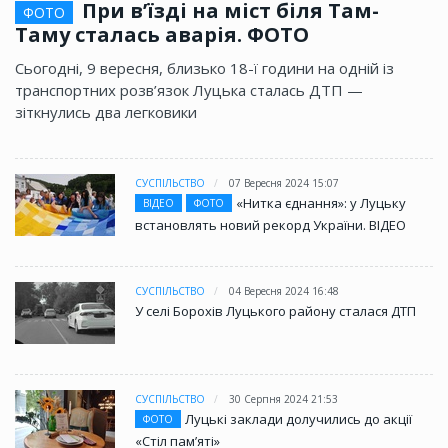
При в’їзді на міст біля Там-
ФОТО
Таму сталась аварія. ФОТО
Сьогодні, 9 вересня, близько 18-ї години на одній із
транспортних розв’язок Луцька сталась ДТП —
зіткнулись два легковики
СУСПІЛЬСТВО
07 Вересня 2024 15:07
«Нитка єднання»: у Луцьку
ВІДЕО
ФОТО
встановлять новий рекорд України. ВІДЕО
СУСПІЛЬСТВО
04 Вересня 2024 16:48
У селі Борохів Луцького району сталася ДТП
СУСПІЛЬСТВО
30 Серпня 2024 21:53
Луцькі заклади долучились до акції
ФОТО
«Стіл памʼяті»