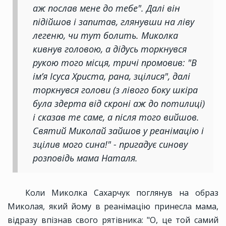
аж послав мене до тебе". Далі він
підійшов і запитав, глянувши на ліву
легеню, чи тут болить. Миколка
кивнув головою, а дідусь торкнувся
рукою того місця, тричі промовив: "В
ім’я Ісуса Христа, рана, зцілися", далі
торкнувся голови (з лівого боку шкіра
була здерта від скроні аж до потилиці)
і сказав те саме, а після того вийшов.
Святий Миколай зайшов у реанімацію і
зцілив мого сина!" - пригадує синову
розповідь мама Наталя.
Коли Миколка Сахарчук поглянув на образ
Миколая, який йому в реанімацію принесла мама,
відразу впізнав свого рятівника: "О, це той самий