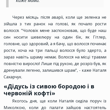
каже мама.
Через місяць після аварії, коли ще зеленка не
зійшла з тих ранок на голові, як почало рости
волосся. "Чоловік мене заспокоював, що буде наш
син носити шевелюру на один бік, як Гітлер,
головне, що здоровий, а я бачу, що волосся починає
рости, хоча на три пальці волосся було здерто, а
зараз навіть шраму немає. Волосся на місці травми
повністю виросло! Лише під рукою, де розріз був, як
дренували легеню, залишився шрам", - каже Наталя
Сахарчук.
«Дідусь із сивою бородою і в
червоній кофті»
Якогось дня, ще коли Наталія сиділа поруч із
Миколкою, коли до палати зайшов настоятель