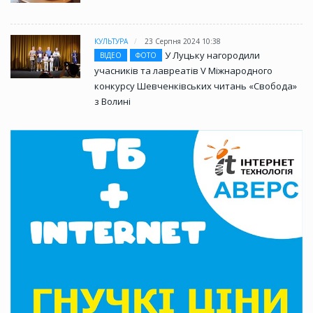
КУЛЬТУРА
23 Серпня 2024 10:38
У Луцьку нагородили
ВІДЕО
ФОТО
учасників та лавреатів V Міжнародного
конкурсу Шевченківських читань «Свобода»
з Волині