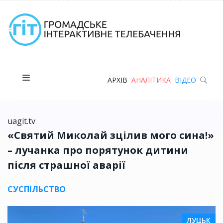
АРХІВ
АНАЛІТИКА
ВІДЕО
uagit.tv
«Святий Миколай зцілив мого сина!»
– лучанка про порятунок дитини
після страшної аварії
СУСПІЛЬСТВО
ЛУЦЬК