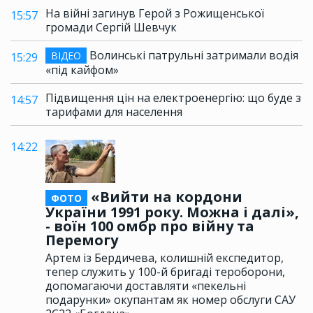
На війні загинув Герой з Рожищенської
15:57
громади Сергій Шевчук
Волинські патрульні затримали водія
ВІДЕО
15:29
«під кайфом»
Підвищення цін на електроенергію: що буде з
14:57
тарифами для населення
14:22
«Вийти на кордони
ФОТО
України 1991 року. Можна і далі»,
- воїн 100 омбр про війну та
Перемогу
Артем із Бердичева, колишній експедитор,
тепер служить у 100-й бригаді тероборони,
допомагаючи доставляти «пекельні
подарунки» окупантам як номер обслуги САУ