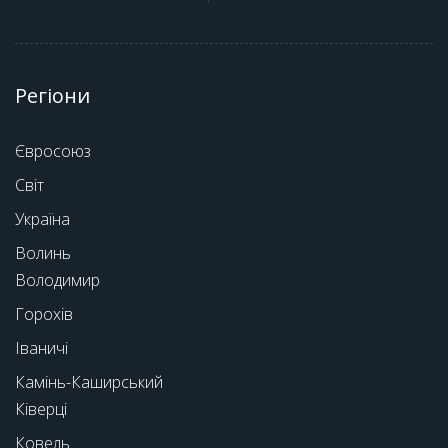
Регіони
Євросоюз
Світ
Україна
Волинь
Володимир
Горохів
Іваничі
Камінь-Каширський
Ківерці
Ковель