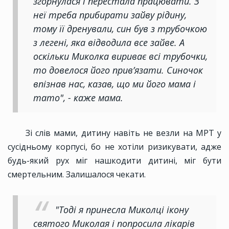
згорнулася і перестала працювати. З
неї треба прибирати зайву рідину,
тому її дренували, син був з трубочкою
з легені, яка відводила все зайве. А
оскільки Миколка вириває всі трубочки,
то довелося його прив’язати. Синочок
впізнав нас, казав, що ми його мама і
тато", - каже мама.
Зі слів мами, дитину навіть не везли на МРТ у
сусідньому корпусі, бо не хотіли ризикувати, адже
будь-який рух міг нашкодити дитині, міг бути
смертельним. Залишалося чекати.
"Тоді я принесла Миколці ікону
святого Миколая і попросила лікарів