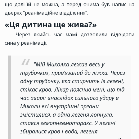
що далі їй не можна, а перед очима був напис на
дверях "реанімаційне відділення".
«Ця дитина ще жива?»
Через якийсь час мамі дозволили відвідати
сина у реанімації.
"Мій Миколка лежав весь у
трубочках, прив’язаний до ліжка. Через
одну трубочку, яка стирчить із легені,
стікає кров. Лікар пояснив мені, що під
час аварії внаслідок сильного удару в
Миколи всі внутрішні органи
змістилися, а одна легеня лопнула,
стався гемопневмоторакс. У легені
збиралися кров і вода, легеня