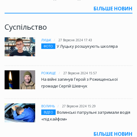
БІЛЬШЕ НОВИН
Суспільство
ЛУЦЬК
27 Вересня 2024 17:43
У Луцьку розшукують школяра
ФОТО
РОЖИЩЕ
27 Вересня 2024 15:57
На війні загинув Герой з Рожищенської
громади Сергій Шевчук
ВОЛИНЬ
27 Вересня 2024 15:29
Волинські патрульні затримали водія
ВІДЕО
«під кайфом»
БІЛЬШЕ НОВИН