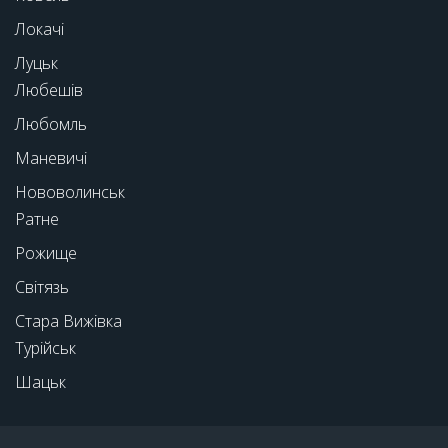
Локачі
Луцьк
Любешів
Любомль
Маневичі
Нововолинськ
Ратне
Рожище
Світязь
Стара Вижівка
Турійськ
Шацьк