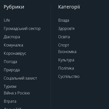
Рубрики
Категорії
Life
Влада
Громадський сектор
Здоров'я
Діаспора
Освіта
Комуналка
Спорт
Економіка
Коронавірус
Культура
Погода
Політика
Природа
Суспільство
Соціальний захист
Туризм
Війна з Росією
Втрата