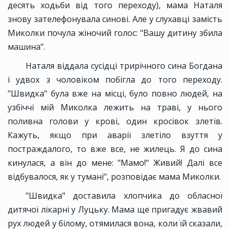
десять ходьби від того переходу), мама Наталя
знову зателефонувала синові. Але у слухавці замість
Миколки почула жіночий голос: "Вашу дитину збила
машина".
Наталя віддала сусідці трирічного сина Богдана
і удвох з чоловіком побігла до того переходу.
"Швидка" була вже на місці, було повно людей, на
узбіччі мій Миколка лежить на траві, у нього
поливна голови у крові, один кросівок злетів.
Кажуть, якщо при аварії злетіло взуття у
постраждалого, то вже все, не жилець. Я до сина
кинулася, а він до мене: "Мамо!" Живий! Далі все
відбувалося, як у тумані", розповідає мама Миколки.
"Швидка" доставила хлопчика до обласної
дитячої лікарні у Луцьку. Мама ще пригадує жвавий
рух людей у білому, отямилася вона, коли їй сказали,