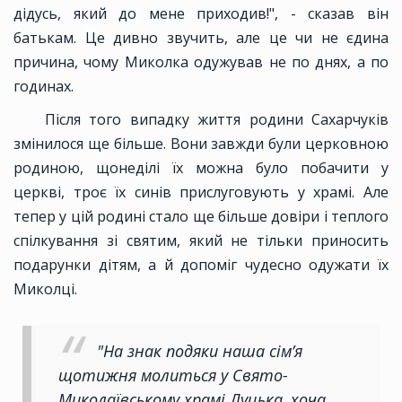
дідусь, який до мене приходив!", - сказав він
батькам. Це дивно звучить, але це чи не єдина
причина, чому Миколка одужував не по днях, а по
годинах.
Після того випадку життя родини Сахарчуків
змінилося ще більше. Вони завжди були церковною
родиною, щонеділі їх можна було побачити у
церкві, троє їх синів прислуговують у храмі. Але
тепер у цій родині стало ще більше довіри і теплого
спілкування зі святим, який не тільки приносить
подарунки дітям, а й допоміг чудесно одужати їх
Миколці.
"На знак подяки наша сім’я
щотижня молиться у Свято-
Миколаївському храмі Луцька, хоча