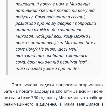
покласти її поруч з ним, а Миколчин
натільний хрестик покласти йому під
подушку. Сама подзвонила сестрі,
розказала про нашу аварію і попросила
читати акафіст до святителя
Миколая. Набирай всіх, кому можна і
проси читати акафіст Миколаю. Чому
саме йому? Не знаю, щось мені
підказало так зробити. І молилася
сама, доки чекала під реанімацією", -
такі спогади у мами про ті дні.
Того вечора медики попросили згорьованих
батьків поїхати додому і відпочити. За всю ніч вони
не спали і вже 7.30 год ранку Миколчин тато забіг до
реанімаційного відділення, а мама залишилася з