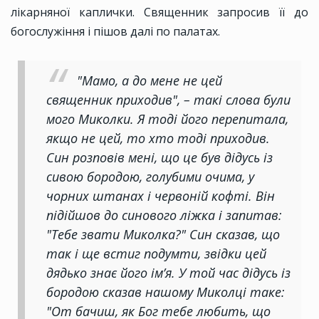
лікарняної каплички. Священник запросив її до
богослужіння і пішов далі по палатах.
"Мамо, а до мене не цей
священник приходив", – такі слова були
мого Миколки. Я тоді його перепитала,
якщо не цей, то хто тоді приходив.
Син розповів мені, що це був дідусь із
сивою бородою, голубими очима, у
чорних штанах і червоній кофті. Він
підійшов до синового ліжка і запитав:
"Тебе звати Миколка?" Син сказав, що
так і ще встиг подумти, звідки цей
дядько знає його ім’я. У той час дідусь із
бородою сказав нашому Миколці таке:
"От бачиш, як Бог тебе любить, що