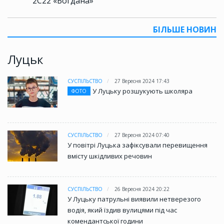
2С22 «Богдана»
БІЛЬШЕ НОВИН
Луцьк
СУСПІЛЬСТВО
27 Вересня 2024 17:43
У Луцьку розшукують школяра
ФОТО
СУСПІЛЬСТВО
27 Вересня 2024 07:40
У повітрі Луцька зафіксували перевищення
вмісту шкідливих речовин
СУСПІЛЬСТВО
26 Вересня 2024 20:22
У Луцьку патрульні виявили нетверезого
водія, який їздив вулицями під час
комендантської години