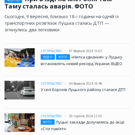
Таму сталась аварія. ФОТО
Сьогодні, 9 вересня, близько 18-ї години на одній із
транспортних розв’язок Луцька сталась ДТП —
зіткнулись два легковики
СУСПІЛЬСТВО
07 Вересня 2024 15:07
«Нитка єднання»: у Луцьку
ВІДЕО
ФОТО
встановлять новий рекорд України. ВІДЕО
СУСПІЛЬСТВО
04 Вересня 2024 16:48
У селі Борохів Луцького району сталася ДТП
СУСПІЛЬСТВО
30 Серпня 2024 21:53
Луцькі заклади долучились до акції
ФОТО
«Стіл памʼяті»