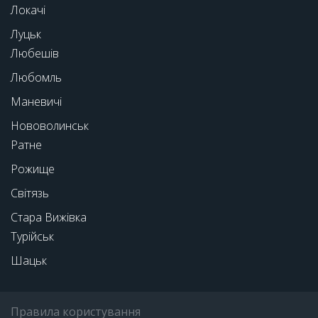
Локачі
Луцьк
Любешів
Любомль
Маневичі
Нововолинськ
Ратне
Рожище
Світязь
Стара Вижівка
Турійськ
Шацьк
Правила користування