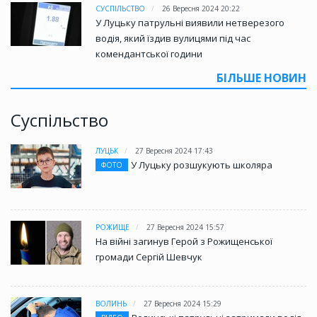
СУСПІЛЬСТВО
26 Вересня 2024 20:22
У Луцьку патрульні виявили нетверезого
водія, який їздив вулицями під час
комендантської години
БІЛЬШЕ НОВИН
Суспільство
ЛУЦЬК
27 Вересня 2024 17:43
У Луцьку розшукують школяра
ФОТО
РОЖИЩЕ
27 Вересня 2024 15:57
На війні загинув Герой з Рожищенської
громади Сергій Шевчук
ВОЛИНЬ
27 Вересня 2024 15:29