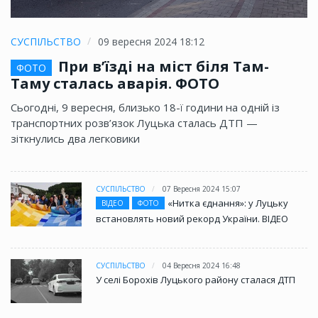
СУСПІЛЬСТВО
09 вересня 2024 18:12
При в’їзді на міст біля Там-
ФОТО
Таму сталась аварія. ФОТО
Сьогодні, 9 вересня, близько 18-ї години на одній із
транспортних розв’язок Луцька сталась ДТП —
зіткнулись два легковики
СУСПІЛЬСТВО
07 Вересня 2024 15:07
«Нитка єднання»: у Луцьку
ВІДЕО
ФОТО
встановлять новий рекорд України. ВІДЕО
СУСПІЛЬСТВО
04 Вересня 2024 16:48
У селі Борохів Луцького району сталася ДТП