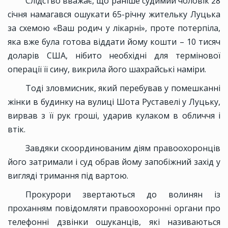
Слідство вважає, що раніше судимий чоловік 28
січня намагався ошукати 65-річну жительку Луцька
за схемою «Ваш родич у лікарні», проте потерпіла,
яка вже була готова віддати йому кошти – 10 тисяч
доларів США, нібито необхідні для термінової
операції її сину, викрила його шахрайські наміри.
Тоді зловмисник, який перебував у помешканні
жінки в будинку на вулиці Шота Руставелі у Луцьку,
вирвав з її рук гроші, ударив кулаком в обличчя і
втік.
Завдяки скоординованим діям правоохоронців
його затримали і суд обрав йому запобіжний захід у
вигляді тримання під вартою.
Прокурори звертаються до волинян із
проханням повідомляти правоохоронні органи про
телефонні дзвінки ошуканців, які називаються