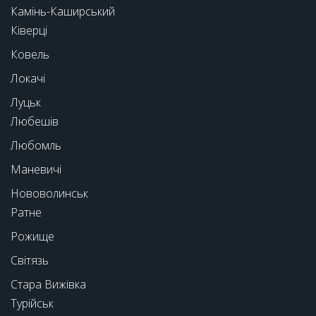
Камінь-Каширський
Ківерці
Ковель
Локачі
Луцьк
Любешів
Любомль
Маневичі
Нововолинськ
Ратне
Рожище
Світязь
Стара Вижівка
Турійськ