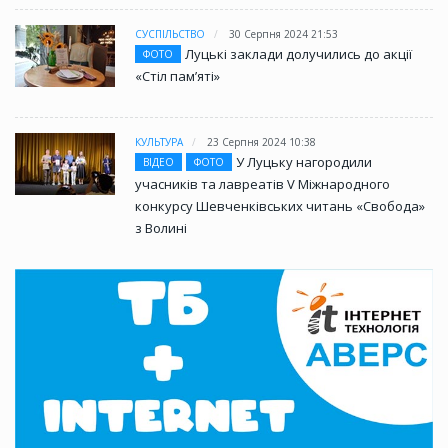
СУСПІЛЬСТВО
30 Серпня 2024 21:53
Луцькі заклади долучились до акції
ФОТО
«Стіл памʼяті»
КУЛЬТУРА
23 Серпня 2024 10:38
У Луцьку нагородили
ВІДЕО
ФОТО
учасників та лавреатів V Міжнародного
конкурсу Шевченківських читань «Свобода»
з Волині