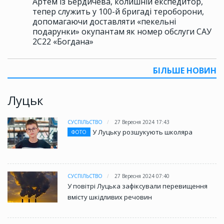
Артем із Бердичева, колишній експедитор,
тепер служить у 100-й бригаді тероборони,
допомагаючи доставляти «пекельні
подарунки» окупантам як номер обслуги САУ
2С22 «Богдана»
БІЛЬШЕ НОВИН
Луцьк
СУСПІЛЬСТВО
27 Вересня 2024 17:43
У Луцьку розшукують школяра
ФОТО
СУСПІЛЬСТВО
27 Вересня 2024 07:40
У повітрі Луцька зафіксували перевищення
вмісту шкідливих речовин