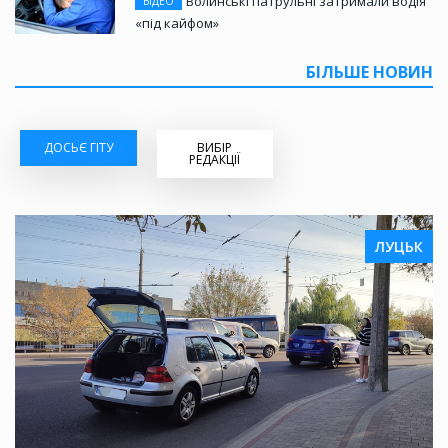
Волинські патрульні затримали водія
ВІДЕО
«під кайфом»
БІЛЬШЕ НОВИН
ДОСЬЄ ГІТУ
ВИБІР
РЕДАКЦІЇ
ЛУЦЬК