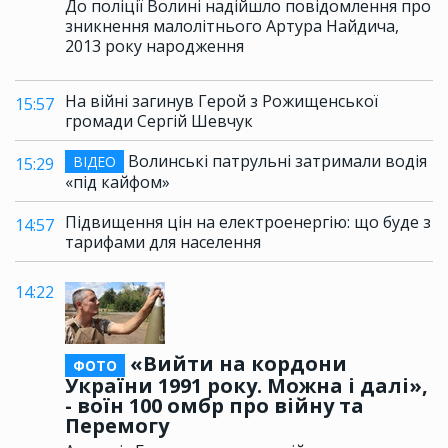
До поліції Волині надійшло повідомлення про
зникнення малолітнього Артура Найдича,
2013 року народження
На війні загинув Герой з Рожищенської
15:57
громади Сергій Шевчук
Волинські патрульні затримали водія
ВІДЕО
15:29
«під кайфом»
Підвищення цін на електроенергію: що буде з
14:57
тарифами для населення
14:22
«Вийти на кордони
ФОТО
України 1991 року. Можна і далі»,
- воїн 100 омбр про війну та
Перемогу