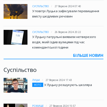
СУСПІЛЬСТВО
27 Вересня 2024 07:40
У повітрі Луцька зафіксували перевищення
вмісту шкідливих речовин
СУСПІЛЬСТВО
26 Вересня 2024 20:22
У Луцьку патрульні виявили нетверезого
водія, який їздив вулицями під час
комендантської години
БІЛЬШЕ НОВИН
Суспільство
ЛУЦЬК
27 Вересня 2024 17:43
У Луцьку розшукують школяра
ФОТО
РОЖИЩЕ
27 Вересня 2024 15:57