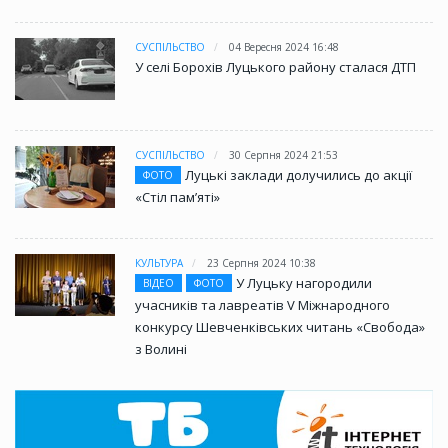
СУСПІЛЬСТВО
04 Вересня 2024 16:48
У селі Борохів Луцького району сталася ДТП
СУСПІЛЬСТВО
30 Серпня 2024 21:53
Луцькі заклади долучились до акції
ФОТО
«Стіл памʼяті»
КУЛЬТУРА
23 Серпня 2024 10:38
У Луцьку нагородили
ВІДЕО
ФОТО
учасників та лавреатів V Міжнародного
конкурсу Шевченківських читань «Свобода»
з Волині