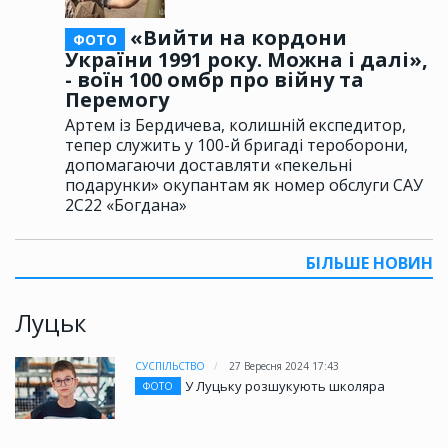
«Вийти на кордони
ФОТО
України 1991 року. Можна і далі»,
- воїн 100 омбр про війну та
Перемогу
Артем із Бердичева, колишній експедитор,
тепер служить у 100-й бригаді тероборони,
допомагаючи доставляти «пекельні
подарунки» окупантам як номер обслуги САУ
2С22 «Богдана»
БІЛЬШЕ НОВИН
Луцьк
СУСПІЛЬСТВО
27 Вересня 2024 17:43
У Луцьку розшукують школяра
ФОТО