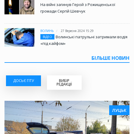
На війні загинув Герой з Рожищенської
громади Сергій Шевчук
ВОЛИНЬ
27 Вересня 2024 15:29
Волинські патрульні затримали водія
ВІДЕО
«під кайфом»
БІЛЬШЕ НОВИН
ДОСЬЄ ГІТУ
ВИБІР
РЕДАКЦІЇ
ЛУЦЬК