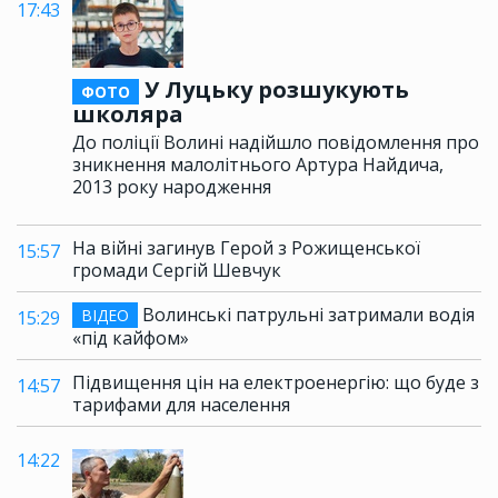
17:43
У Луцьку розшукують
ФОТО
школяра
До поліції Волині надійшло повідомлення про
зникнення малолітнього Артура Найдича,
2013 року народження
На війні загинув Герой з Рожищенської
15:57
громади Сергій Шевчук
Волинські патрульні затримали водія
ВІДЕО
15:29
«під кайфом»
Підвищення цін на електроенергію: що буде з
14:57
тарифами для населення
14:22