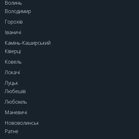
Волинь
Володимир
Горохів
Іваничі
Камінь-Каширський
Ківерці
Ковель
Локачі
Луцьк
Любешів
Любомль
Маневичі
Нововолинськ
Ратне