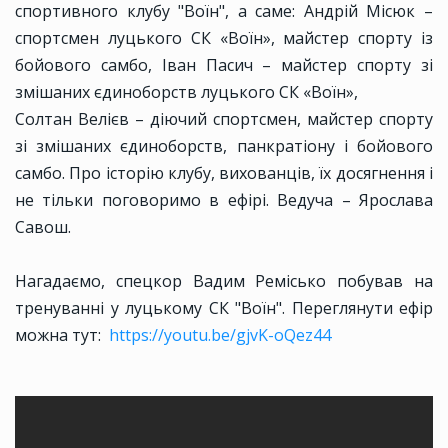
спортивного клубу "Воїн", а саме: Андрій Місюк –
спортсмен луцького СК «Воїн», майстер спорту із
бойового самбо, Іван Пасич – майстер спорту зі
змішаних єдиноборств луцького СК «Воїн»,
Солтан Велієв – діючий спортсмен, майстер спорту
зі змішаних єдиноборств, панкратіону і бойового
самбо. Про історію клубу, вихованців, їх досягнення і
не тільки поговоримо в ефірі. Ведуча – Ярослава
Савош.
Нагадаємо, спецкор Вадим Ремісько побував на
тренуванні у луцькому СК "Воїн". Переглянути ефір
можна тут:
https://youtu.be/gjvK-oQez44