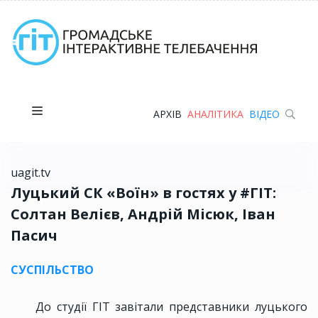
АРХІВ
АНАЛІТИКА
ВІДЕО
uagit.tv
Луцький СК «Воїн» в гостях у #ГІТ:
Солтан Велієв, Андрій Місюк, Іван
Пасич
СУСПІЛЬСТВО
До студії ГІТ завітали представники луцького