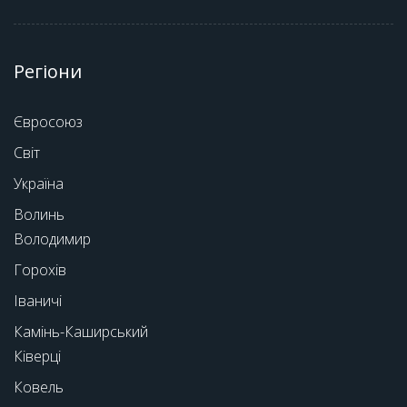
Регіони
Євросоюз
Світ
Україна
Волинь
Володимир
Горохів
Іваничі
Камінь-Каширський
Ківерці
Ковель