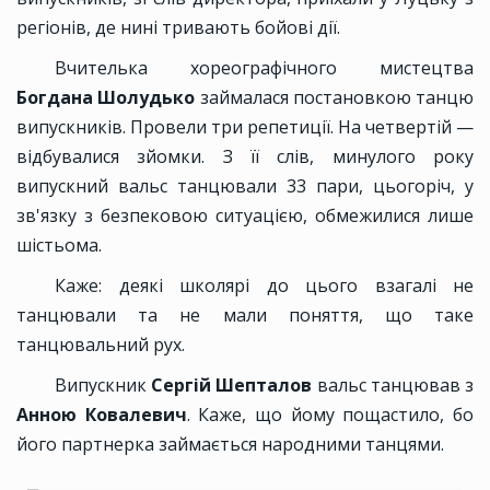
регіонів, де нині тривають бойові дії.
Вчителька хореографічного мистецтва
Богдана Шолудько
займалася постановкою танцю
випускників. Провели три репетиції. На четвертій —
відбувалися зйомки. З її слів, минулого року
випускний вальс танцювали 33 пари, цьогоріч, у
зв'язку з безпековою ситуацією, обмежилися лише
шістьома.
Каже: деякі школярі до цього взагалі не
танцювали та не мали поняття, що таке
танцювальний рух.
Випускник
Сергій Шепталов
вальс танцював з
Анною Ковалевич
. Каже, що йому пощастило, бо
його партнерка займається народними танцями.