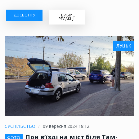
ДОСЬЄ ГІТУ
ВИБІР
РЕДАКЦІЇ
ЛУЦЬК
СУСПІЛЬСТВО
09 вересня 2024 18:12
При в’їзді на міст біля Там-
ФОТО