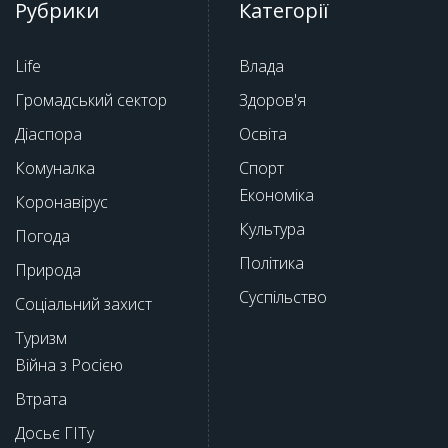
Рубрики
Категорії
Life
Влада
Громадський сектор
Здоров'я
Діаспора
Освіта
Комуналка
Спорт
Економіка
Коронавірус
Культура
Погода
Політика
Природа
Суспільство
Соціальний захист
Туризм
Війна з Росією
Втрата
Досьє ГІТу