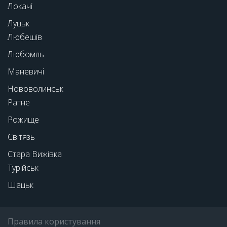
Локачі
Луцьк
Любешів
Любомль
Маневичі
Нововолинськ
Ратне
Рожище
Світязь
Стара Вижівка
Турійськ
Шацьк
Правила користування