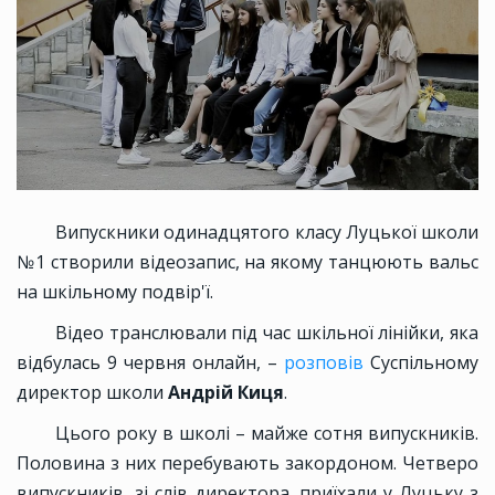
Випускники одинадцятого класу Луцької школи
№1 створили відеозапис, на якому танцюють вальс
на шкільному подвір'ї.
Відео транслювали під час шкільної лінійки, яка
відбулась 9 червня онлайн, –
розповів
Суспільному
директор школи
Андрій Киця
.
Цього року в школі – майже сотня випускників.
Половина з них перебувають закордоном. Четверо
випускників, зі слів директора, приїхали у Луцьку з