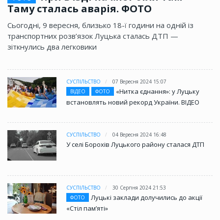
Таму сталась аварія. ФОТО
Сьогодні, 9 вересня, близько 18-ї години на одній із
транспортних розв’язок Луцька сталась ДТП —
зіткнулись два легковики
СУСПІЛЬСТВО
07 Вересня 2024 15:07
«Нитка єднання»: у Луцьку
ВІДЕО
ФОТО
встановлять новий рекорд України. ВІДЕО
СУСПІЛЬСТВО
04 Вересня 2024 16:48
У селі Борохів Луцького району сталася ДТП
СУСПІЛЬСТВО
30 Серпня 2024 21:53
Луцькі заклади долучились до акції
ФОТО
«Стіл памʼяті»