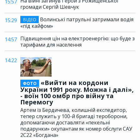
На війні загинув Герой з Рожищенської
15:57
громади Сергій Шевчук
Волинські патрульні затримали водія
ВІДЕО
15:29
«під кайфом»
Підвищення цін на електроенергію: що буде з
14:57
тарифами для населення
14:22
«Вийти на кордони
ФОТО
України 1991 року. Можна і далі»,
- воїн 100 омбр про війну та
Перемогу
Артем із Бердичева, колишній експедитор,
тепер служить у 100-й бригаді тероборони,
допомагаючи доставляти «пекельні
подарунки» окупантам як номер обслуги САУ
2С22 «Богдана»