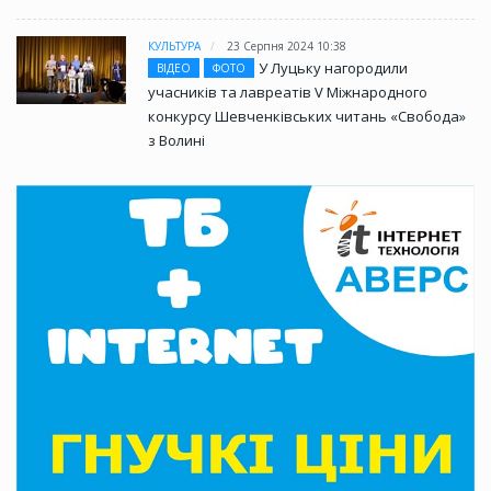
КУЛЬТУРА
23 Серпня 2024 10:38
У Луцьку нагородили
ВІДЕО
ФОТО
учасників та лавреатів V Міжнародного
конкурсу Шевченківських читань «Свобода»
з Волині