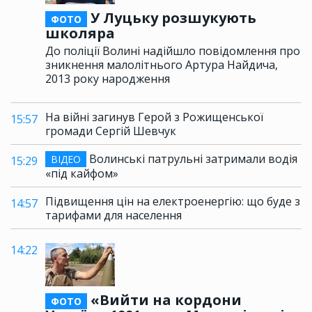
У Луцьку розшукують
ФОТО
школяра
До поліції Волині надійшло повідомлення про
зникнення малолітнього Артура Найдича,
2013 року народження
На війні загинув Герой з Рожищенської
15:57
громади Сергій Шевчук
Волинські патрульні затримали водія
ВІДЕО
15:29
«під кайфом»
Підвищення цін на електроенергію: що буде з
14:57
тарифами для населення
14:22
«Вийти на кордони
ФОТО