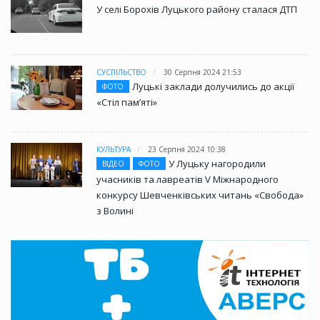
У селі Борохів Луцького району сталася ДТП
СУСПІЛЬСТВО
30 Серпня 2024 21:53
Луцькі заклади долучились до акції
ФОТО
«Стіл памʼяті»
КУЛЬТУРА
23 Серпня 2024 10:38
У Луцьку нагородили
ВІДЕО
ФОТО
учасників та лавреатів V Міжнародного
конкурсу Шевченківських читань «Свобода»
з Волині