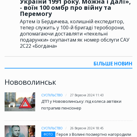
України 1991 року. Можна і далі»,
- воїн 100 омбр про війну та
Перемогу
Артем із Бердичева, колишній експедитор,
тепер служить у 100-й бригаді тероборони,
допомагаючи доставляти «пекельні
подарунки» окупантам як номер обслуги САУ
2С22 «Богдана»
БІЛЬШЕ НОВИН
Нововолинськ
СУСПІЛЬСТВО
27 Вересня 2024 11:43
ДТП у Нововолинську: під колеса автівки
потрапив пенсіонер
СУСПІЛЬСТВО
26 Вересня 2024 18:45
Героя з Волині посмертно нагородили
ФОТО