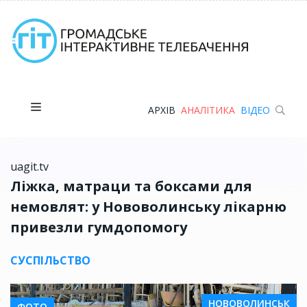
АРХІВ
АНАЛІТИКА
ВІДЕО
uagit.tv
Ліжка, матраци та боксами для
немовлят: у Нововолинську лікарню
привезли гумдопомогу
СУСПІЛЬСТВО
НОВОВОЛИНСЬК
ФОТО