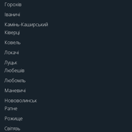
Горохів
Іваничі
Камінь-Каширський
Ківерці
Ковель
Локачі
Луцьк
Любешів
Любомль
Маневичі
Нововолинськ
Ратне
Рожище
Світязь