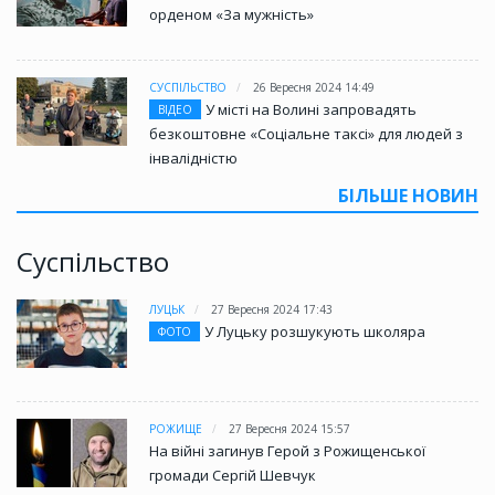
орденом «За мужність»
СУСПІЛЬСТВО
26 Вересня 2024 14:49
У місті на Волині запровадять
ВІДЕО
безкоштовне «Соціальне таксі» для людей з
інвалідністю
БІЛЬШЕ НОВИН
Суспільство
ЛУЦЬК
27 Вересня 2024 17:43
У Луцьку розшукують школяра
ФОТО
РОЖИЩЕ
27 Вересня 2024 15:57
На війні загинув Герой з Рожищенської
громади Сергій Шевчук