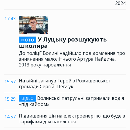
2024
17:43
У Луцьку розшукують
ФОТО
школяра
До поліції Волині надійшло повідомлення про
зникнення малолітнього Артура Найдича,
2013 року народження
На війні загинув Герой з Рожищенської
15:57
громади Сергій Шевчук
Волинські патрульні затримали водія
ВІДЕО
15:29
«під кайфом»
Підвищення цін на електроенергію: що буде з
14:57
тарифами для населення