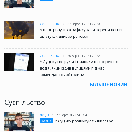
СУСПІЛЬСТВО
27 Вересня 2024 07:40
У повітрі Луцька зафіксували перевищення
вмісту шкідливих речовин
СУСПІЛЬСТВО
26 Вересня 2024 20:22
У Луцьку патрульні виявили нетверезого
водія, який їздив вулицями під час
комендантської години
БІЛЬШЕ НОВИН
Суспільство
ЛУЦЬК
27 Вересня 2024 17:43
У Луцьку розшукують школяра
ФОТО