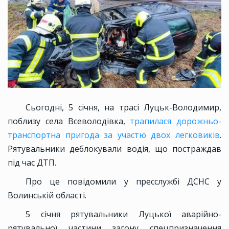
Сьогодні, 5 січня, на трасі Луцьк-Володимир,
поблизу села Всеволодівка,
трапилася дорожньо-
транспортна пригода за участю двох легковиків
.
Рятувальники деблокували водія, що постраждав
під час ДТП.
Про це повідомили у пресслужбі ДСНС у
Волинській області.
5 січня рятувальники Луцької аварійно-
рятувальної частини загону спецпризначення