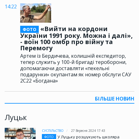
14:22
«Вийти на кордони
ФОТО
України 1991 року. Можна і далі»,
- воїн 100 омбр про війну та
Перемогу
Артем із Бердичева, колишній експедитор,
тепер служить у 100-й бригаді тероборони,
допомагаючи доставляти «пекельні
подарунки» окупантам як номер обслуги САУ
2С22 «Богдана»
БІЛЬШЕ НОВИН
Луцьк
СУСПІЛЬСТВО
27 Вересня 2024 17:43
У Луцьку розшукують школяра
ФОТО