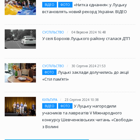
«Нитка єднання»: у Луцьку
ВІДЕО
ФОТО
встановлять новий рекорд України. ВІДЕО
СУСПІЛЬСТВО
04 Вересня 2024 16:48
У селі Борохів Луцького району сталася ДТП
СУСПІЛЬСТВО
30 Серпня 2024 21:53
Луцькі заклади долучились до акції
ФОТО
«Стіл памʼяті»
КУЛЬТУРА
23 Серпня 2024 10:38
У Луцьку нагородили
ВІДЕО
ФОТО
учасників та лавреатів V Міжнародного
конкурсу Шевченківських читань «Свобода»
з Волині