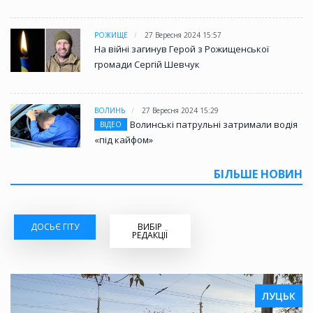
РОЖИЩЕ
27 Вересня 2024 15:57
На війні загинув Герой з Рожищенської
громади Сергій Шевчук
ВОЛИНЬ
27 Вересня 2024 15:29
Волинські патрульні затримали водія
ВІДЕО
«під кайфом»
БІЛЬШЕ НОВИН
ДОСЬЄ ГІТУ
ВИБІР
РЕДАКЦІЇ
ЛУЦЬК