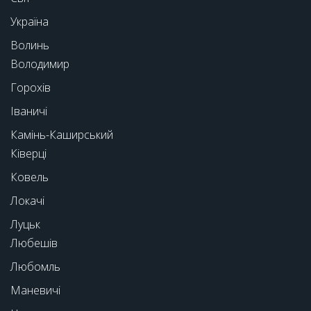
Україна
Волинь
Володимир
Горохів
Іваничі
Камінь-Каширський
Ківерці
Ковель
Локачі
Луцьк
Любешів
Любомль
Маневичі