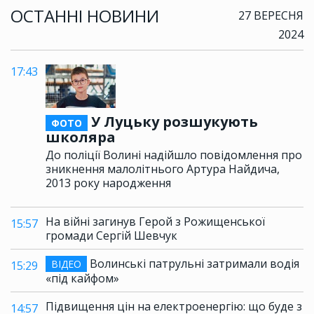
ОСТАННІ НОВИНИ
27 ВЕРЕСНЯ
2024
17:43
У Луцьку розшукують
ФОТО
школяра
До поліції Волині надійшло повідомлення про
зникнення малолітнього Артура Найдича,
2013 року народження
На війні загинув Герой з Рожищенської
15:57
громади Сергій Шевчук
Волинські патрульні затримали водія
ВІДЕО
15:29
«під кайфом»
Підвищення цін на електроенергію: що буде з
14:57