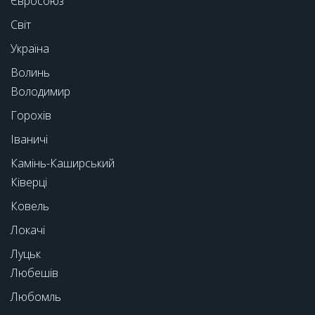
Євросоюз
Світ
Україна
Волинь
Володимир
Горохів
Іваничі
Камінь-Каширський
Ківерці
Ковель
Локачі
Луцьк
Любешів
Любомль