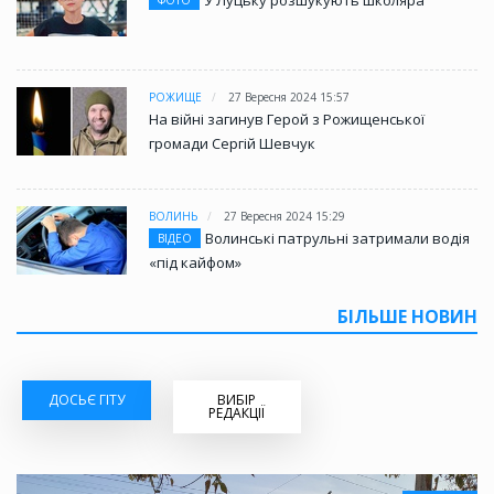
У Луцьку розшукують школяра
ФОТО
РОЖИЩЕ
27 Вересня 2024 15:57
На війні загинув Герой з Рожищенської
громади Сергій Шевчук
ВОЛИНЬ
27 Вересня 2024 15:29
Волинські патрульні затримали водія
ВІДЕО
«під кайфом»
БІЛЬШЕ НОВИН
ДОСЬЄ ГІТУ
ВИБІР
РЕДАКЦІЇ