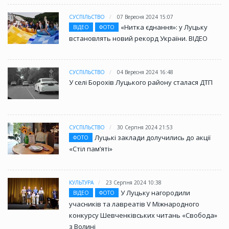
СУСПІЛЬСТВО
07 Вересня 2024 15:07
«Нитка єднання»: у Луцьку
ВІДЕО
ФОТО
встановлять новий рекорд України. ВІДЕО
СУСПІЛЬСТВО
04 Вересня 2024 16:48
У селі Борохів Луцького району сталася ДТП
СУСПІЛЬСТВО
30 Серпня 2024 21:53
Луцькі заклади долучились до акції
ФОТО
«Стіл памʼяті»
КУЛЬТУРА
23 Серпня 2024 10:38
У Луцьку нагородили
ВІДЕО
ФОТО
учасників та лавреатів V Міжнародного
конкурсу Шевченківських читань «Свобода»
з Волині