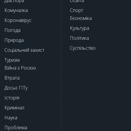
Діаспора
Освіта
Комуналка
Спорт
Економіка
Коронавірус
Культура
Погода
Політика
Природа
Суспільство
Соціальний захист
Туризм
Війна з Росією
Втрата
Досьє ГІТу
Історія
Кримінал
Наука
Проблема