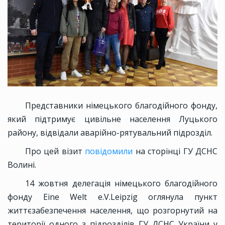
Представники німецького благодійного фонду,
який підтримує цивільне населення Луцького
району, відвідали аварійно-рятувальний підрозділ.
Про цей візит
повідомили
на сторінці ГУ ДСНС
Волині.
14 жовтня делегація німецького благодійного
фонду Eine Welt e.V.Leipzig оглянула пункт
життєзабезпечення населення, що розгорнутий на
території одного з підрозділів ГУ ДСНС України у