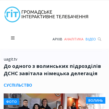
АРХІВ
АНАЛІТИКА
ВІДЕО
uagit.tv
До одного з волинських підрозділів
ДСНС завітала німецька делегація
СУСПІЛЬСТВО
ВОЛИНЬ
ФОТО