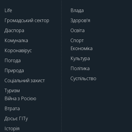
Life
Влада
Громадський сектор
Здоров'я
Діаспора
Освіта
Комуналка
Спорт
Економіка
Коронавірус
Культура
Погода
Політика
Природа
Суспільство
Соціальний захист
Туризм
Війна з Росією
Втрата
Досьє ГІТу
Історія