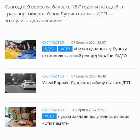
Сьогодні, 9 вересня, близько 18-ї години на одній із
транспортних розв’язок Луцька сталась ДТП —
зіткнулись два легковики
СУСПІЛЬСТВО
07 Вересня 2024 15:07
«Нитка єднання»: у Луцьку
ВІДЕО
ФОТО
встановлять новий рекорд України. ВІДЕО
СУСПІЛЬСТВО
04 Вересня 2024 16:48
У селі Борохів Луцького району сталася ДТП
СУСПІЛЬСТВО
30 Серпня 2024 21:53
Луцькі заклади долучились до акції
ФОТО
«Стіл памʼяті»