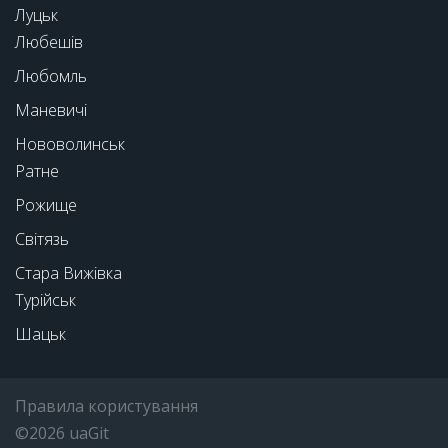
Луцьк
Любешів
Любомль
Маневичі
Нововолинськ
Ратне
Рожище
Світязь
Стара Вижівка
Турійськ
Шацьк
Правила користування
©2026 uaGit