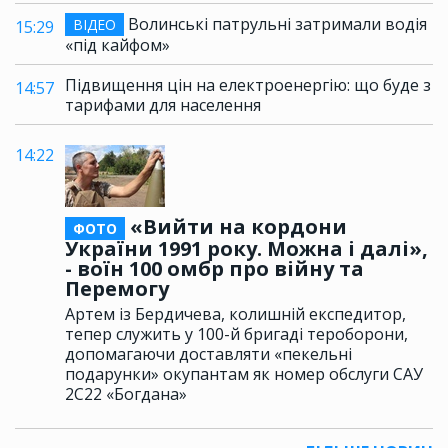
Волинські патрульні затримали водія
ВІДЕО
15:29
«під кайфом»
Підвищення цін на електроенергію: що буде з
14:57
тарифами для населення
14:22
«Вийти на кордони
ФОТО
України 1991 року. Можна і далі»,
- воїн 100 омбр про війну та
Перемогу
Артем із Бердичева, колишній експедитор,
тепер служить у 100-й бригаді тероборони,
допомагаючи доставляти «пекельні
подарунки» окупантам як номер обслуги САУ
2С22 «Богдана»