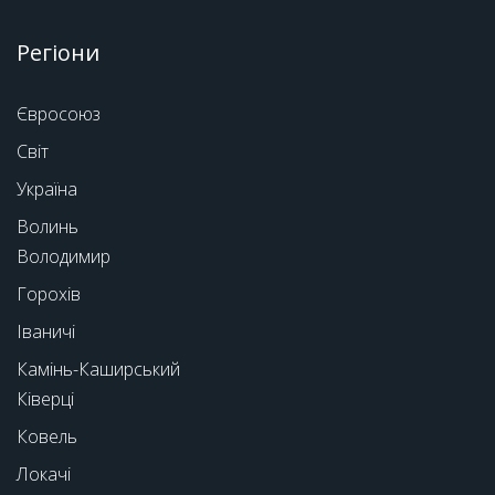
Регіони
Євросоюз
Світ
Україна
Волинь
Володимир
Горохів
Іваничі
Камінь-Каширський
Ківерці
Ковель
Локачі