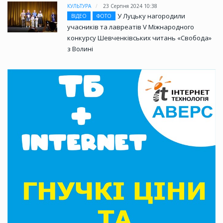
КУЛЬТУРА
23 Серпня 2024 10:38
У Луцьку нагородили
ВІДЕО
ФОТО
учасників та лавреатів V Міжнародного
конкурсу Шевченківських читань «Свобода»
з Волині