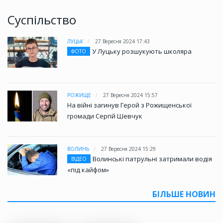
Суспільство
ЛУЦЬК
27 Вересня 2024 17:43
У Луцьку розшукують школяра
ФОТО
РОЖИЩЕ
27 Вересня 2024 15:57
На війні загинув Герой з Рожищенської
громади Сергій Шевчук
ВОЛИНЬ
27 Вересня 2024 15:29
Волинські патрульні затримали водія
ВІДЕО
«під кайфом»
БІЛЬШЕ НОВИН