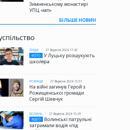
Зимненському монастирі
УПЦ «мп»
БІЛЬШЕ НОВИН
успільство
ЛУЦЬК
27 Вересня 2024 17:43
У Луцьку розшукують
ФОТО
школяра
РОЖИЩЕ
27 Вересня 2024 15:57
На війні загинув Герой з
Рожищенської громади
Сергій Шевчук
ВОЛИНЬ
27 Вересня 2024 15:29
Волинські патрульні
ВІДЕО
затримали водія «під