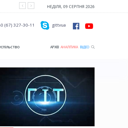
На війні загинув Герой з Рожищенської гр
НЕДІЛЯ, 09 СЕРПНЯ 2026
0 (67) 327-30-11
gittvua
успільство
АРХІВ
АНАЛІТИКА
ВІДЕО