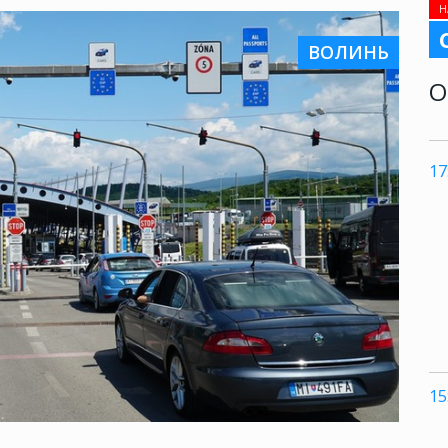
Н
ВОЛИНЬ
О
17
15