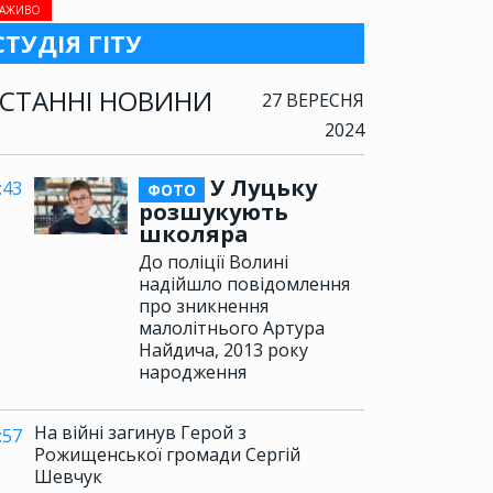
АЖИВО
СТУДІЯ ГІТУ
СТАННІ НОВИНИ
27 ВЕРЕСНЯ
2024
У Луцьку
:43
ФОТО
розшукують
школяра
До поліції Волині
надійшло повідомлення
про зникнення
малолітнього Артура
Найдича, 2013 року
народження
На війні загинув Герой з
:57
Рожищенської громади Сергій
Шевчук