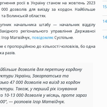
гнення росії в Україну станом на жовтень 2023
15
 000 дозволів для виїзду за кордон. Найбільше
 та Волинській областях.
14
тупник начальника штабу — начальник відділу
Західного регіонального управління Державної
14
 Ігор Матвійчук,
повідомляє
Суспільне.
не є пропорційною до кількості чоловіків, бо одна
а разів.
айбільше дозволів для перетину кордону
ктури України, Закарпатська та
зько 47 000 дозволів на виїзд за кордон
тури. Також, у перший рік існування
 10-13 000 дозволів у місяць, проте зараз
000", — розповів Ігор Матвійчук.