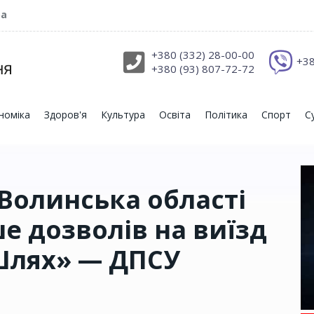
ра
+380 (332) 28-00-00
+38
+380 (93) 807-72-72
номіка
Здоров'я
Культура
Освіта
Політика
Спорт
С
Волинська області
е дозволів на виїзд
Шлях» — ДПСУ