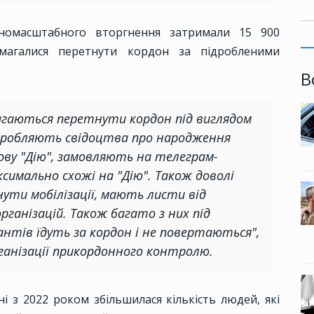
номасштабного вторгнення затримали 15 900
магалися перетнути кордон за підробленими
В
агаються перетнути кордон під виглядом
дробляють свідоцтва про народження
ву "Дію", замовляють на телеграм-
ксимально схожі на "Дію". Також доволі
нути мобілізації, мають листи від
організацій. Також багато з них під
нтів їдуть за кордон і не повертаються",
рганізації прикордонного контролю.
ні з 2022 роком збільшилася кількість людей, які