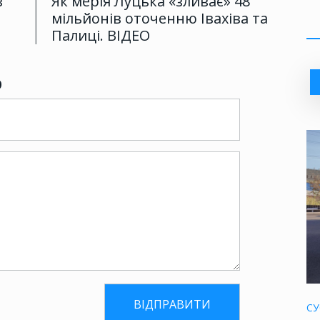
в
Як мерія Луцька «зливає» 48
мільйонів оточенню Івахіва та
Палиці. ВІДЕО
р
СУ