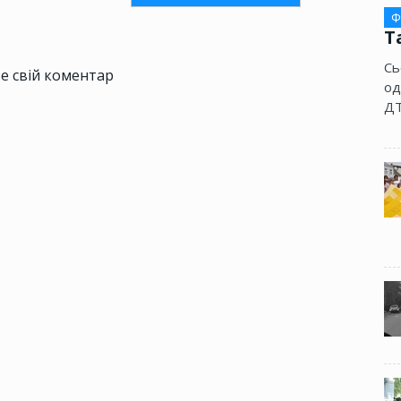
Ф
Т
Сь
е свій коментар
од
ДТ