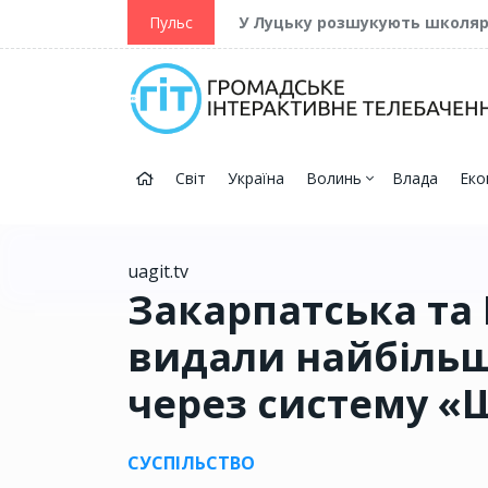
ійну та Перемогу
Пульс
У Луцьку розшукують школя
Світ
Україна
Волинь
Влада
Еко
uagit.tv
Закарпатська та 
видали найбільш
через систему «
СУСПІЛЬСТВО