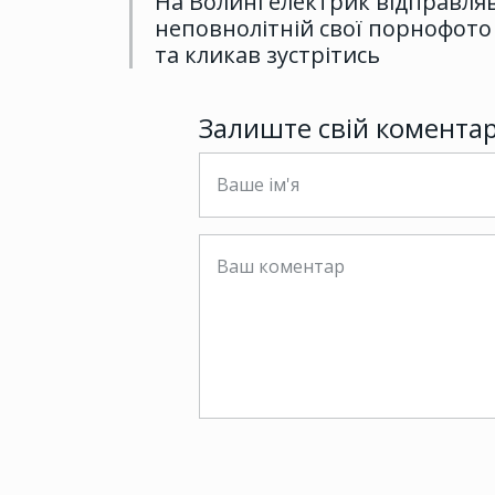
На Волині електрик відправля
неповнолітній свої порнофото
та кликав зустрітись
Залиште свій комента