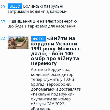
Волинські патрульні
ВІДЕО
:29
затримали водія «під кайфом»
Підвищення цін на електроенергію:
:57
що буде з тарифами для населення
«Вийти на
:22
ФОТО
кордони України
1991 року. Можна і
далі», - воїн 100
омбр про війну та
Перемогу
Артем із Бердичева,
колишній експедитор,
тепер служить у 100-й
бригаді тероборони,
допомагаючи доставляти
«пекельні подарунки»
окупантам як номер
обслуги САУ 2С22
«Богдана»