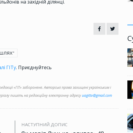
льйонів на західній ділянці.
3
С
ШЛЯХ"
лі ГІТу
. Приєднуйтесь
дакції «ГІТ» заборонене. Авторські права захищені українським і
іалу пишіть на редакційну електронну адресу
uagittv@gmail.com
НАСТУПНИЙ ДОПИС