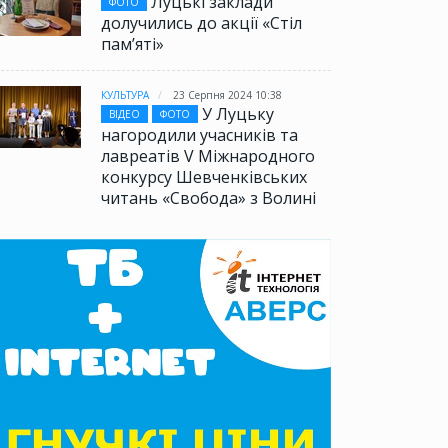
Луцькі заклади
ФОТО
долучились до акції «Стіл
памʼяті»
КУЛЬТУРА
23 Серпня 2024 10:38
У Луцьку
ВІДЕО
ФОТО
нагородили учасників та
лавреатів V Міжнародного
конкурсу Шевченківських
читань «Свобода» з Волині