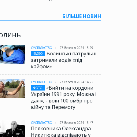
БІЛЬШЕ НОВИН
олинь
СУСПІЛЬСТВО
27 Вересня 2024 15:29
Волинські патрульні
ВІДЕО
затримали водія «під
кайфом»
СУСПІЛЬСТВО
27 Вересня 2024 14:22
«Вийти на кордони
ФОТО
України 1991 року. Можна і
далі», - воїн 100 омбр про
війну та Перемогу
СУСПІЛЬСТВО
27 Вересня 2024 13:47
Полковника Олександра
Никитюка відспівають у