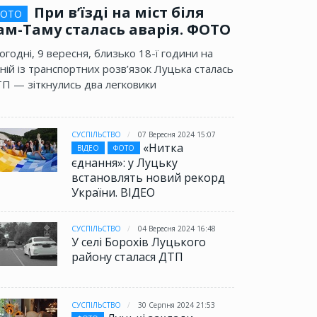
При в’їзді на міст біля
ОТО
ам-Таму сталась аварія. ФОТО
огодні, 9 вересня, близько 18-ї години на
ній із транспортних розв’язок Луцька сталась
П — зіткнулись два легковики
СУСПІЛЬСТВО
07 Вересня 2024 15:07
«Нитка
ВІДЕО
ФОТО
єднання»: у Луцьку
встановлять новий рекорд
України. ВІДЕО
СУСПІЛЬСТВО
04 Вересня 2024 16:48
У селі Борохів Луцького
району сталася ДТП
СУСПІЛЬСТВО
30 Серпня 2024 21:53