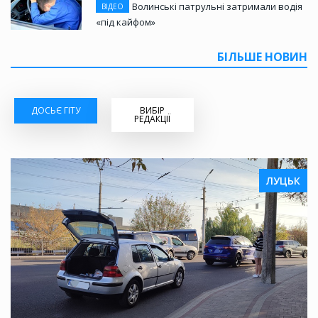
Волинські патрульні затримали водія
ВІДЕО
«під кайфом»
БІЛЬШЕ НОВИН
ДОСЬЄ ГІТУ
ВИБІР
РЕДАКЦІЇ
ЛУЦЬК