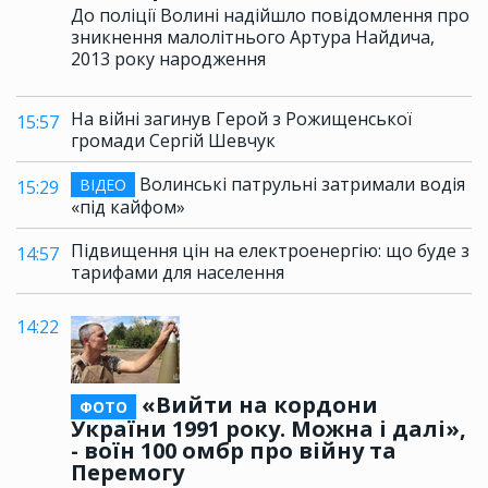
До поліції Волині надійшло повідомлення про
зникнення малолітнього Артура Найдича,
2013 року народження
На війні загинув Герой з Рожищенської
15:57
громади Сергій Шевчук
Волинські патрульні затримали водія
ВІДЕО
15:29
«під кайфом»
Підвищення цін на електроенергію: що буде з
14:57
тарифами для населення
14:22
«Вийти на кордони
ФОТО
України 1991 року. Можна і далі»,
- воїн 100 омбр про війну та
Перемогу