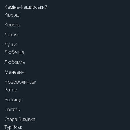
Камінь-Каширський
Ківерці
Ковель
Локачі
Луцьк
Любешів
Любомль
Маневичі
Нововолинськ
Ратне
Рожище
Світязь
Стара Вижівка
Турійськ