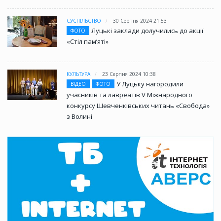
СУСПІЛЬСТВО
30 Серпня 2024 21:53
Луцькі заклади долучились до акції
ФОТО
«Стіл памʼяті»
КУЛЬТУРА
23 Серпня 2024 10:38
У Луцьку нагородили
ВІДЕО
ФОТО
учасників та лавреатів V Міжнародного
конкурсу Шевченківських читань «Свобода»
з Волині