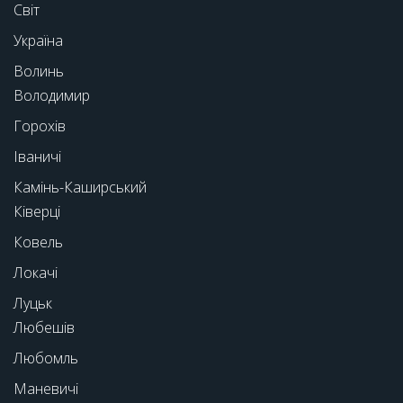
Світ
Україна
Волинь
Володимир
Горохів
Іваничі
Камінь-Каширський
Ківерці
Ковель
Локачі
Луцьк
Любешів
Любомль
Маневичі