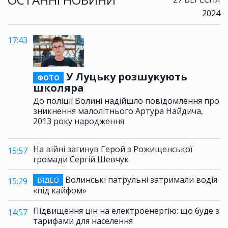
2024
17:43
У Луцьку розшукують
ФОТО
школяра
До поліції Волині надійшло повідомлення про
зникнення малолітнього Артура Найдича,
2013 року народження
На війні загинув Герой з Рожищенської
15:57
громади Сергій Шевчук
Волинські патрульні затримали водія
ВІДЕО
15:29
«під кайфом»
Підвищення цін на електроенергію: що буде з
14:57
тарифами для населення