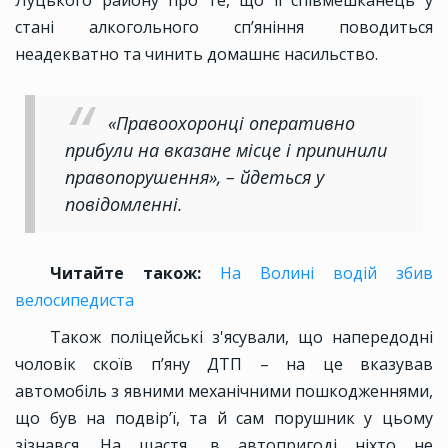
Луцького району про те, що її співмешканець у
стані алкогольного сп’яніння поводиться
неадекватно та чинить домашнє насильство.
«Правоохоронці оперативно
прибули на вказане місце і припинили
правопорушення», – йдеться у
повідомленні.
Читайте також:
На Волині водій збив
велосипедиста
Також поліцейські з'ясували, що напередодні
чоловік скоїв п’яну ДТП – на це вказував
автомобіль з явними механічними пошкодженнями,
що був на подвір’ї, та й сам порушник у цьому
зізнався. На щастя, в автопригоді ніхто не