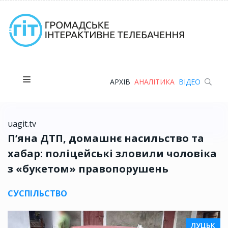
АРХІВ
АНАЛІТИКА
ВІДЕО
uagit.tv
П’яна ДТП, домашнє насильство та
хабар: поліцейські зловили чоловіка
з «букетом» правопорушень
СУСПІЛЬСТВО
ЛУЦЬК