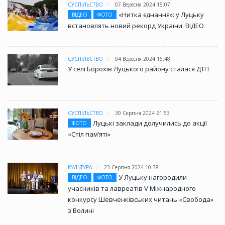
СУСПІЛЬСТВО
07 Вересня 2024 15:07
«Нитка єднання»: у Луцьку
ВІДЕО
ФОТО
встановлять новий рекорд України. ВІДЕО
СУСПІЛЬСТВО
04 Вересня 2024 16:48
У селі Борохів Луцького району сталася ДТП
СУСПІЛЬСТВО
30 Серпня 2024 21:53
Луцькі заклади долучились до акції
ФОТО
«Стіл памʼяті»
КУЛЬТУРА
23 Серпня 2024 10:38
У Луцьку нагородили
ВІДЕО
ФОТО
учасників та лавреатів V Міжнародного
конкурсу Шевченківських читань «Свобода»
з Волині