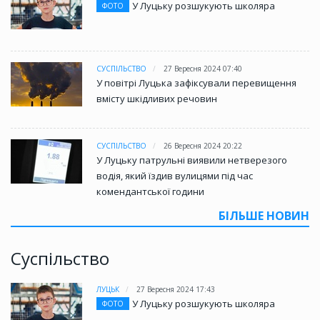
У Луцьку розшукують школяра
ФОТО
СУСПІЛЬСТВО
27 Вересня 2024 07:40
У повітрі Луцька зафіксували перевищення
вмісту шкідливих речовин
СУСПІЛЬСТВО
26 Вересня 2024 20:22
У Луцьку патрульні виявили нетверезого
водія, який їздив вулицями під час
комендантської години
БІЛЬШЕ НОВИН
Суспільство
ЛУЦЬК
27 Вересня 2024 17:43
У Луцьку розшукують школяра
ФОТО