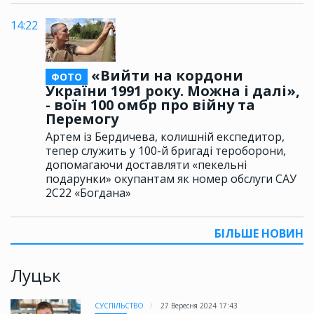
14:22
«Вийти на кордони
ФОТО
України 1991 року. Можна і далі»,
- воїн 100 омбр про війну та
Перемогу
Артем із Бердичева, колишній експедитор,
тепер служить у 100-й бригаді тероборони,
допомагаючи доставляти «пекельні
подарунки» окупантам як номер обслуги САУ
2С22 «Богдана»
БІЛЬШЕ НОВИН
Луцьк
СУСПІЛЬСТВО
27 Вересня 2024 17:43