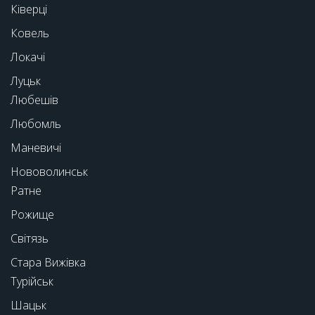
Ківерці
Ковель
Локачі
Луцьк
Любешів
Любомль
Маневичі
Нововолинськ
Ратне
Рожище
Світязь
Стара Вижівка
Турійськ
Шацьк