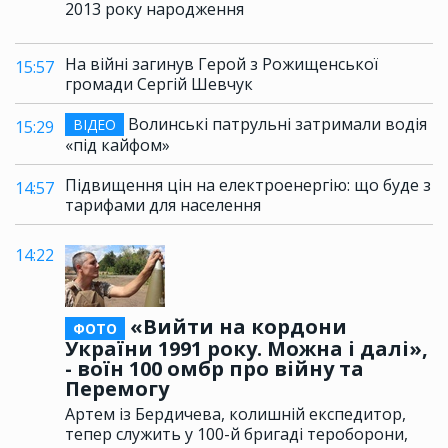
2013 року народження
На війні загинув Герой з Рожищенської
15:57
громади Сергій Шевчук
Волинські патрульні затримали водія
ВІДЕО
15:29
«під кайфом»
Підвищення цін на електроенергію: що буде з
14:57
тарифами для населення
14:22
«Вийти на кордони
ФОТО
України 1991 року. Можна і далі»,
- воїн 100 омбр про війну та
Перемогу
Артем із Бердичева, колишній експедитор,
тепер служить у 100-й бригаді тероборони,