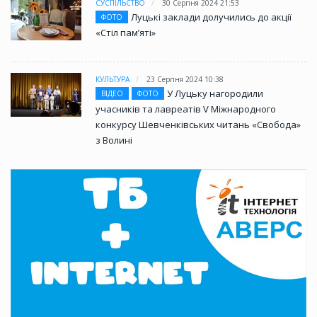
СУСПІЛЬСТВО
30 Серпня 2024 21:53
Луцькі заклади долучились до акції
ФОТО
«Стіл памʼяті»
КУЛЬТУРА
23 Серпня 2024 10:38
У Луцьку нагородили
ВІДЕО
ФОТО
учасників та лавреатів V Міжнародного
конкурсу Шевченківських читань «Свобода»
з Волині