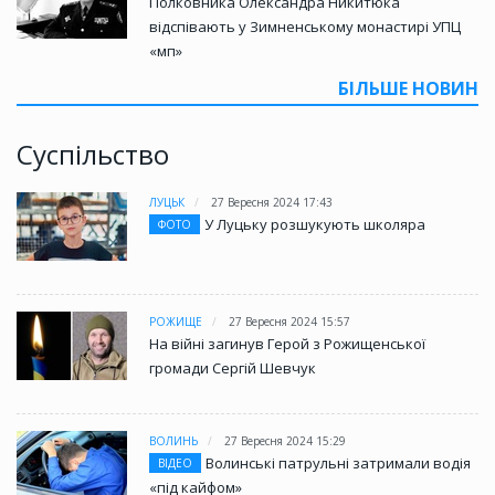
Полковника Олександра Никитюка
відспівають у Зимненському монастирі УПЦ
«мп»
БІЛЬШЕ НОВИН
Суспільство
ЛУЦЬК
27 Вересня 2024 17:43
У Луцьку розшукують школяра
ФОТО
РОЖИЩЕ
27 Вересня 2024 15:57
На війні загинув Герой з Рожищенської
громади Сергій Шевчук
ВОЛИНЬ
27 Вересня 2024 15:29
Волинські патрульні затримали водія
ВІДЕО
«під кайфом»