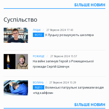
БІЛЬШЕ НОВИН
Суспільство
ЛУЦЬК
27 Вересня 2024 17:43
У Луцьку розшукують школяра
ФОТО
РОЖИЩЕ
27 Вересня 2024 15:57
На війні загинув Герой з Рожищенської
громади Сергій Шевчук
ВОЛИНЬ
27 Вересня 2024 15:29
Волинські патрульні затримали водія
ВІДЕО
«під кайфом»
БІЛЬШЕ НОВИН