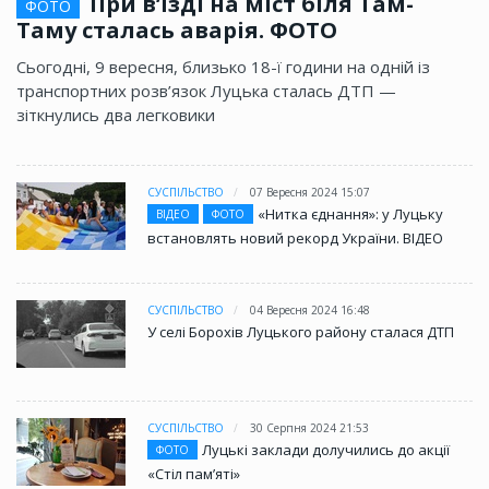
При в’їзді на міст біля Там-
ФОТО
Таму сталась аварія. ФОТО
Сьогодні, 9 вересня, близько 18-ї години на одній із
транспортних розв’язок Луцька сталась ДТП —
зіткнулись два легковики
СУСПІЛЬСТВО
07 Вересня 2024 15:07
«Нитка єднання»: у Луцьку
ВІДЕО
ФОТО
встановлять новий рекорд України. ВІДЕО
СУСПІЛЬСТВО
04 Вересня 2024 16:48
У селі Борохів Луцького району сталася ДТП
СУСПІЛЬСТВО
30 Серпня 2024 21:53
Луцькі заклади долучились до акції
ФОТО
«Стіл памʼяті»