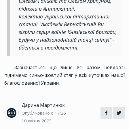
Олегом Ганжею та Олегом Хрипуном,
підняли в Антарктиді.
Колектив української антарктичної
станції "Академік Вернадський! Ви
зігріли серця воїнів Князівської бригади,
будучи у найхолоднішій точці світу!" -
йдеться в повідомленні.
Зазначається, що лише всі разом невдовзі
піднімемо синьо-жовтий стяг у всіх куточках нашої
благословенної України.
Дарина Мартинюк
Опубліковано о 17:26
10 квітня 2023