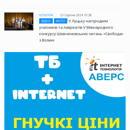
КУЛЬТУРА
23 Серпня 2024 10:38
У Луцьку нагородили
ВІДЕО
ФОТО
учасників та лавреатів V Міжнародного
конкурсу Шевченківських читань «Свобода»
з Волині