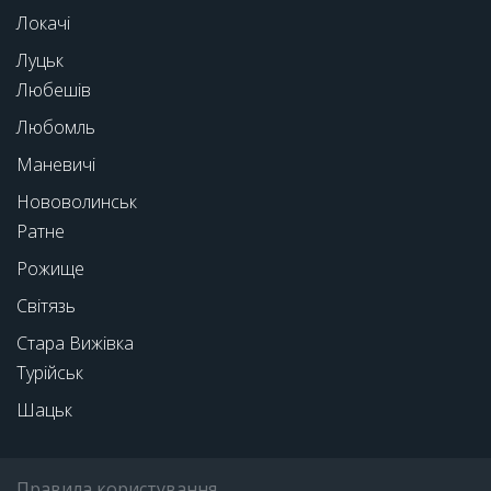
Локачі
Луцьк
Любешів
Любомль
Маневичі
Нововолинськ
Ратне
Рожище
Світязь
Стара Вижівка
Турійськ
Шацьк
Правила користування