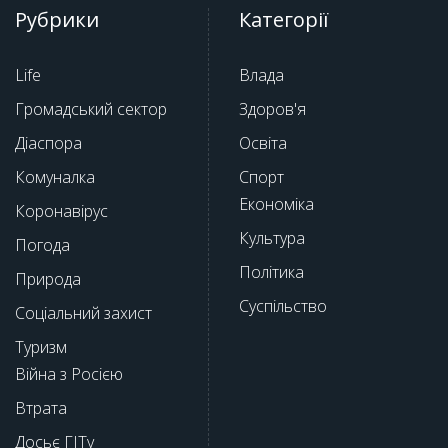
Рубрики
Категорії
Life
Влада
Громадський сектор
Здоров'я
Діаспора
Освіта
Комуналка
Спорт
Економіка
Коронавірус
Культура
Погода
Політика
Природа
Суспільство
Соціальний захист
Туризм
Війна з Росією
Втрата
Досьє ГІТу