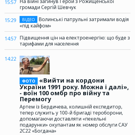
На війні загинув Герой з Рожищенської
15:57
громади Сергій Шевчук
Волинські патрульні затримали водія
ВІДЕО
15:29
«під кайфом»
Підвищення цін на електроенергію: що буде з
14:57
тарифами для населення
14:22
«Вийти на кордони
ФОТО
України 1991 року. Можна і далі»,
- воїн 100 омбр про війну та
Перемогу
Артем із Бердичева, колишній експедитор,
тепер служить у 100-й бригаді тероборони,
допомагаючи доставляти «пекельні
подарунки» окупантам як номер обслуги САУ
2С22 «Богдана»