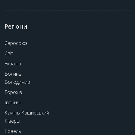
Регіони
Євросоюз
Світ
Україна
Волинь
Володимир
Горохів
Іваничі
Камінь-Каширський
Ківерці
Ковель