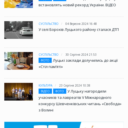
встановлять новий рекорд України. ВІДЕО
СУСПІЛЬСТВО
04 Вересня 2024 16:48
У селі Борохів Луцького району сталася ДТП
СУСПІЛЬСТВО
30 Серпня 2024 21:53
Луцькі заклади долучились до акції
ФОТО
«Стіл памʼяті»
КУЛЬТУРА
23 Серпня 2024 10:38
У Луцьку нагородили
ВІДЕО
ФОТО
учасників та лавреатів V Міжнародного
конкурсу Шевченківських читань «Свобода»
з Волині