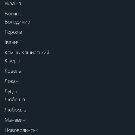
Україна
Волинь
Володимир
Горохів
Іваничі
Камінь-Каширський
Ківерці
Ковель
Локачі
Луцьк
Любешів
Любомль
Маневичі
Нововолинськ