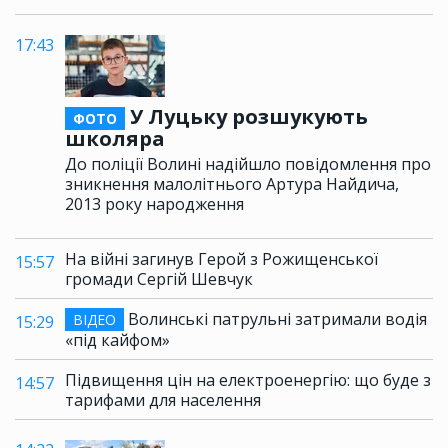
17:43
У Луцьку розшукують
ФОТО
школяра
До поліції Волині надійшло повідомлення про
зникнення малолітнього Артура Найдича,
2013 року народження
На війні загинув Герой з Рожищенської
15:57
громади Сергій Шевчук
Волинські патрульні затримали водія
ВІДЕО
15:29
«під кайфом»
Підвищення цін на електроенергію: що буде з
14:57
тарифами для населення