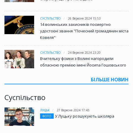
СУСПІЛЬСТВО
26 Вересня 2024 15:53
14 волинських захисників посмертно
удостоєні звання "Почесний громадянин міста
Ковеля"
СУСПІЛЬСТВО
24 Вересня 2024 23:20
Вчительку фізики з Волині нагородили
обласною премією імені Йосипа Гошовського
БІЛЬШЕ НОВИН
Суспільство
ЛУЦЬК
27 Вересня 2024 17:43
У Луцьку розшукують школяра
ФОТО