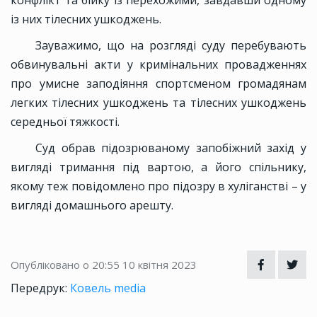
конфлікт та бійку із перехожими, завдавши одному
із них тілесних ушкоджень.
Зауважимо, що на розгляді суду перебувають
обвинувальні акти у кримінальних провадженнях
про умисне заподіяння спортсменом громадянам
легких тілесних ушкоджень та тілесних ушкоджень
середньої тяжкості.
Суд обрав підозрюваному запобіжний захід у
вигляді тримання під вартою, а його спільнику,
якому теж повідомлено про підозру в хуліганстві – у
вигляді домашнього арешту.
Опубліковано о 20:55
10 квітня 2023
Передрук:
Ковель media