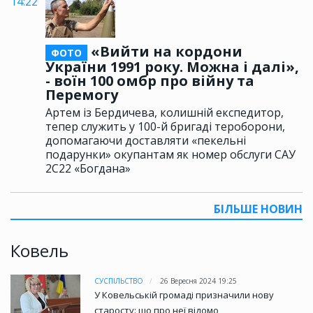
14:22
«Вийти на кордони
ФОТО
України 1991 року. Можна і далі»,
- воїн 100 омбр про війну та
Перемогу
Артем із Бердичева, колишній експедитор,
тепер служить у 100-й бригаді тероборони,
допомагаючи доставляти «пекельні
подарунки» окупантам як номер обслуги САУ
2С22 «Богдана»
БІЛЬШЕ НОВИН
Ковель
СУСПІЛЬСТВО
26 Вересня 2024 19:25
У Ковельській громаді призначили нову
старосту: що про неї відомо