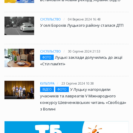
СУСПІЛЬСТВО
04 Вересня 2024 16:48
У селі Борохів Луцького району сталася ДТП
СУСПІЛЬСТВО
30 Серпня 2024 21:53
Луцькі заклади долучились до акції
ФОТО
«Стіл памʼяті»
КУЛЬТУРА
23 Серпня 2024 10:38
У Луцьку нагородили
ВІДЕО
ФОТО
учасників та лавреатів V Міжнародного
конкурсу Шевченківських читань «Свобода»
з Волині