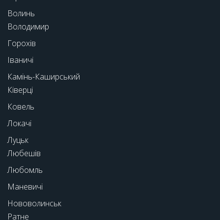
Волинь
Володимир
Горохів
Іваничі
Камінь-Каширський
Ківерці
Ковель
Локачі
Луцьк
Любешів
Любомль
Маневичі
Нововолинськ
Ратне