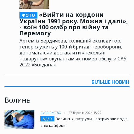
«Вийти на кордони
ФОТО
України 1991 року. Можна і далі»,
- воїн 100 омбр про війну та
Перемогу
Артем із Бердичева, колишній експедитор,
тепер служить у 100-й бригаді тероборони,
допомагаючи доставляти «пекельні
подарунки» окупантам як номер обслуги САУ
2С22 «Богдана»
БІЛЬШЕ НОВИН
Волинь
СУСПІЛЬСТВО
27 Вересня 2024 15:29
Волинські патрульні затримали водія
ВІДЕО
«під кайфом»