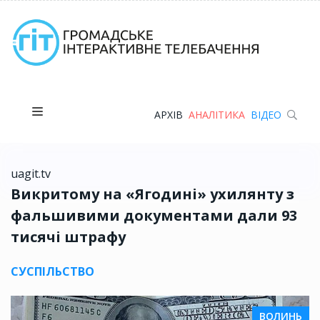
АРХІВ
АНАЛІТИКА
ВІДЕО
uagit.tv
Викритому на «Ягодині» ухилянту з
фальшивими документами дали 93
тисячі штрафу
СУСПІЛЬСТВО
ВОЛИНЬ