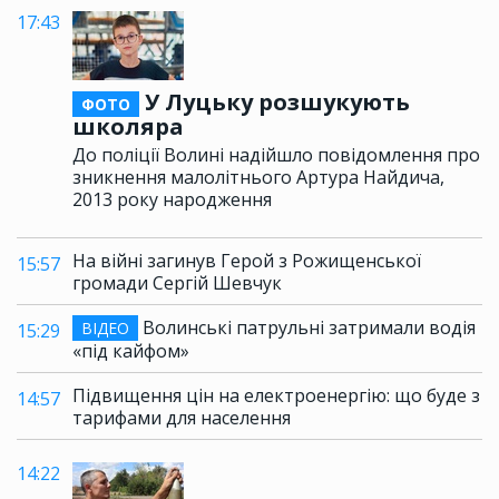
17:43
У Луцьку розшукують
ФОТО
школяра
До поліції Волині надійшло повідомлення про
зникнення малолітнього Артура Найдича,
2013 року народження
На війні загинув Герой з Рожищенської
15:57
громади Сергій Шевчук
Волинські патрульні затримали водія
ВІДЕО
15:29
«під кайфом»
Підвищення цін на електроенергію: що буде з
14:57
тарифами для населення
14:22