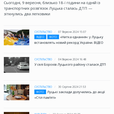
Сьогодні, 9 вересня, близько 18-ї години на одній із
транспортних розв’язок Луцька сталась ДТП —
зіткнулись два легковики
СУСПІЛЬСТВО
07 Вересня 2024 15:07
«Нитка єднання»: у Луцьку
ВІДЕО
ФОТО
встановлять новий рекорд України. ВІДЕО
СУСПІЛЬСТВО
04 Вересня 2024 16:48
У селі Борохів Луцького району сталася ДТП
СУСПІЛЬСТВО
30 Серпня 2024 21:53
Луцькі заклади долучились до акції
ФОТО
«Стіл памʼяті»