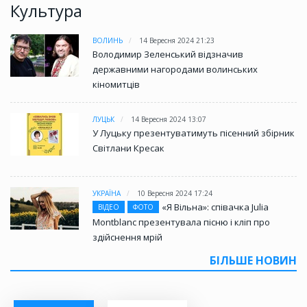
Культура
ВОЛИНЬ
14 Вересня 2024 21:23
Володимир Зеленський відзначив
державними нагородами волинських
кіномитців
ЛУЦЬК
14 Вересня 2024 13:07
У Луцьку презентуватимуть пісенний збірник
Світлани Кресак
УКРАЇНА
10 Вересня 2024 17:24
«Я Вільна»: співачка Julia
ВІДЕО
ФОТО
Montblanc презентувала пісню і кліп про
здійснення мрій
БІЛЬШЕ НОВИН