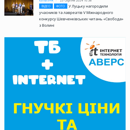
КУЛЬТУРА
23 Серпня 2024 10:38
У Луцьку нагородили
ВІДЕО
ФОТО
учасників та лавреатів V Міжнародного
конкурсу Шевченківських читань «Свобода»
з Волині