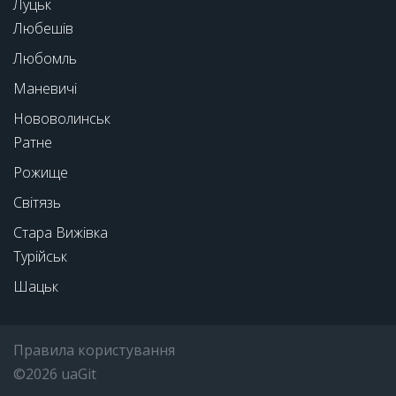
Луцьк
Любешів
Любомль
Маневичі
Нововолинськ
Ратне
Рожище
Світязь
Стара Вижівка
Турійськ
Шацьк
Правила користування
©2026 uaGit