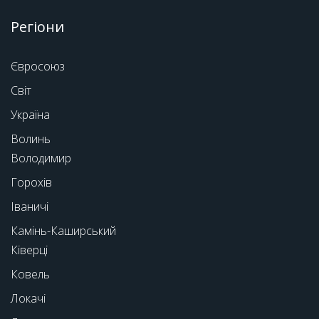
Регіони
Євросоюз
Світ
Україна
Волинь
Володимир
Горохів
Іваничі
Камінь-Каширський
Ківерці
Ковель
Локачі