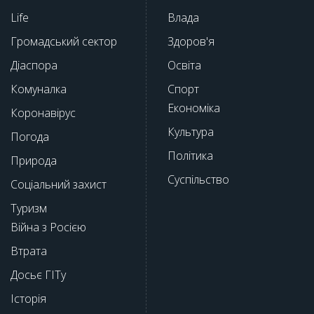
Life
Влада
Громадський сектор
Здоров'я
Діаспора
Освіта
Комуналка
Спорт
Економіка
Коронавірус
Культура
Погода
Політика
Природа
Суспільство
Соціальний захист
Туризм
Війна з Росією
Втрата
Досьє ГІТу
Історія