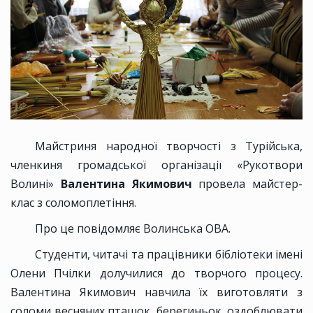
Майстриня народної творчості з Турійська,
членкиня громадської організації «Рукотвори
Волині»
Валентина Якимович
провела майстер-
клас з соломоплетіння.
Про це повідомляє Волинська ОВА.
Студенти, читачі та працівники бібліотеки імені
Олени Пчілки долучилися до творчого процесу.
Валентина Якимович навчила їх виготовляти з
соломи весняних пташок, берегиньок, оздоблювати