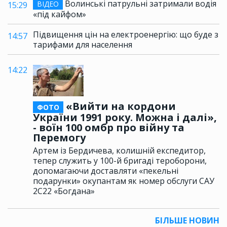
Волинські патрульні затримали водія
ВІДЕО
15:29
«під кайфом»
Підвищення цін на електроенергію: що буде з
14:57
тарифами для населення
14:22
«Вийти на кордони
ФОТО
України 1991 року. Можна і далі»,
- воїн 100 омбр про війну та
Перемогу
Артем із Бердичева, колишній експедитор,
тепер служить у 100-й бригаді тероборони,
допомагаючи доставляти «пекельні
подарунки» окупантам як номер обслуги САУ
2С22 «Богдана»
БІЛЬШЕ НОВИН