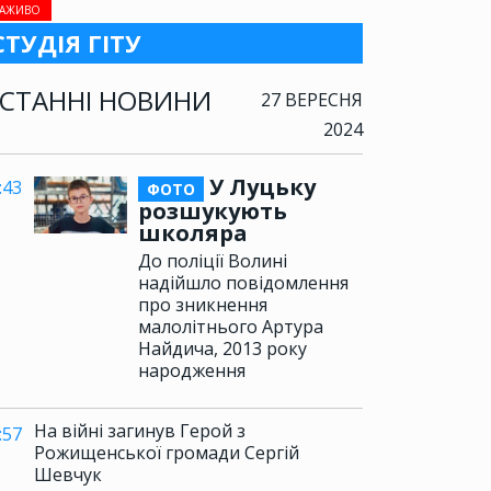
АЖИВО
СТУДІЯ ГІТУ
СТАННІ НОВИНИ
27 ВЕРЕСНЯ
2024
У Луцьку
:43
ФОТО
розшукують
школяра
До поліції Волині
надійшло повідомлення
про зникнення
малолітнього Артура
Найдича, 2013 року
народження
На війні загинув Герой з
:57
Рожищенської громади Сергій
Шевчук