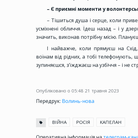
– Є приємні моменти у волонтерськ
– Тішиться душа і серце, коли прив
усміхнені обличчя. Їдеш назад – і у дз
значить, виконав потрібну місію. Плануєш
І найважче, коли прямуєш на Схід
воїнам від рідних, а тобі телефонують, щ
зупиняєшся, з’їжджаєш на узбіччя – і не с
Опубліковано о 05:48
21 травня 2023
Передрук:
Волинь-нова
ВІЙНА
РОСІЯ
КАПЕЛАН
Оперативна інформація на
телеграм-кана