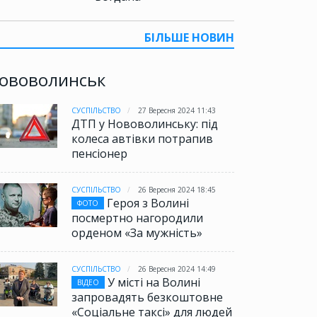
БІЛЬШЕ НОВИН
ововолинськ
СУСПІЛЬСТВО
27 Вересня 2024 11:43
ДТП у Нововолинську: під
колеса автівки потрапив
пенсіонер
СУСПІЛЬСТВО
26 Вересня 2024 18:45
Героя з Волині
ФОТО
посмертно нагородили
орденом «За мужність»
СУСПІЛЬСТВО
26 Вересня 2024 14:49
У місті на Волині
ВІДЕО
запровадять безкоштовне
«Соціальне таксі» для людей