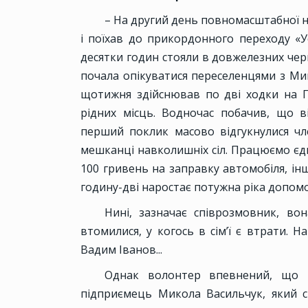
– На другий день повномасштабної н
і поїхав до прикордонного переходу «Ус
десятки годин стояли в довжелезних чер
почала опікуватися переселенцями з Мик
щотижня здійснював по дві ходки на П
рідних місць. Водночас побачив, що в
перший поклик масово відгукнулися чл
мешканці навколишніх сіл. Працюємо єд
100 гривень на заправку автомобіля, ін
годину-дві наростає потужна ріка допомо
Нині, зазначає співрозмовник, во
втомилися, у когось в сім’ї є втрати. 
Вадим Іванов...
Однак волонтер впевнений, що в
підприємець Микола Васильчук, який с