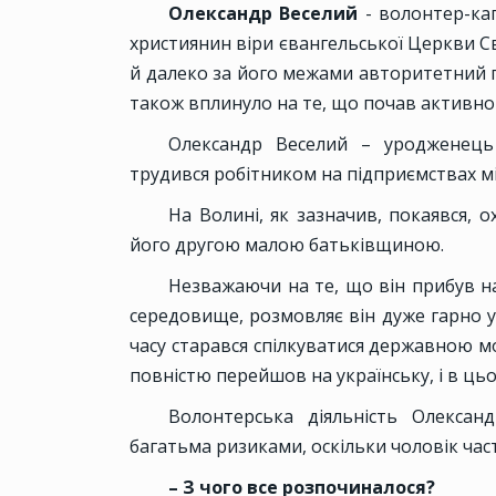
Олександр Веселий
- волонтер-кап
християнин віри євангельської Церкви С
й далеко за його межами авторитетний
також вплинуло на те, що почав активно
Олександр Веселий – уродженець 
трудився робітником на підприємствах мі
На Волині, як зазначив, покаявся, 
його другою малою батьківщиною.
Незважаючи на те, що він прибув на
середовище, розмовляє він дуже гарно у
часу старався спілкуватися державною м
повністю перейшов на українську, і в ць
Волонтерська діяльність Олексан
багатьма ризиками, оскільки чоловік час
– З чого все розпочиналося?