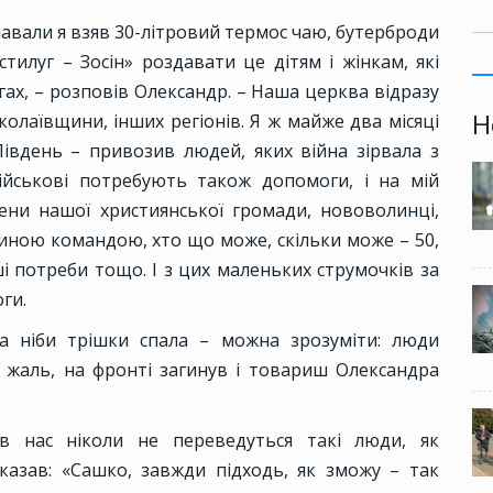
авали я взяв 30-літровий термос чаю, бутерброди
тилуг – Зосін» роздавати це дітям і жінкам, які
гах, – розповів Олександр. – Наша церква відразу
Н
олаївщини, інших регіонів. Я ж майже два місяці
івдень – привозив людей, яких війна зірвала з
ійськові потребують також допомоги, і на мій
ени нашої християнської громади, нововолинці,
иною командою, хто що може, скільки може – 50,
ші потреби тощо. І з цих маленьких струмочків за
ги.
на ніби трішки спала – можна зрозуміти: люди
На жаль, на фронті загинув і товариш Олександра
 нас ніколи не переведуться такі люди, як
казав: «Сашко, завжди підходь, як зможу – так