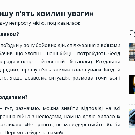
шу п’ять хвилин уваги»
ну непросту місію, поцікавилася:
С
еланом?
поїздки у зону бойових дій, спілкування з воїнами
бачив, що хлопці – наші бійці – потребують бесід
оради у непростій воєнній обстановці. Роздавши
 рідних, прошу п’ять хвилин їхньої уваги. Іноді й
сто, якщо дозволяє ситуація, розмова точиться і
солдатами?
– тут, зазначаю, можна знайти відповіді на всі
рашна війна з нелюдами, нам на долю випало їх
закликаю: «Не грішіть, не мародерствуйте. Як би
. Перемога буде за нами!».