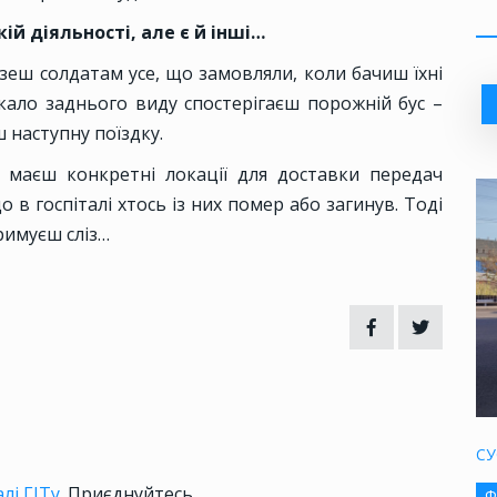
ій діяльності, але є й інші…
езеш солдатам усе, що замовляли, коли бачиш їхні
еркало заднього виду спостерігаєш порожній бус –
 наступну поїздку.
, маєш конкретні локації для доставки передач
о в госпіталі хтось із них помер або загинув. Тоді
тримуєш сліз…
СУ
лі ГІТу
. Приєднуйтесь
Ф