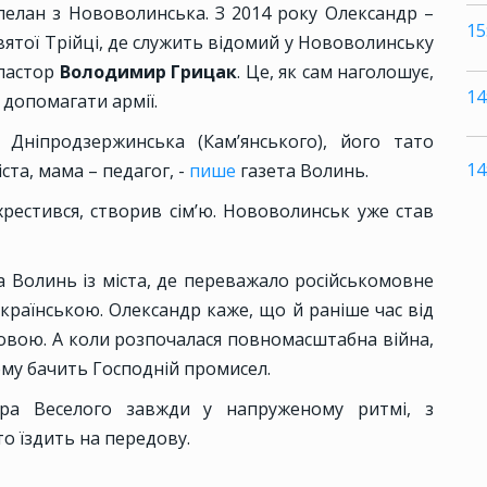
елан з Нововолинська. З 2014 року Олександр –
15
вятої Трійці, де служить відомий у Нововолинську
 пастор
Володимир Грицак
. Це, як сам наголошує,
14
 допомагати армії.
Дніпродзержинська (Кам’янського), його тато
14
ста, мама – педагог, -
пише
газета Волинь.
охрестився, створив сім’ю. Нововолинськ уже став
 Волинь із міста, де переважало російськомовне
країнською. Олександр каже, що й раніше час від
овою. А коли розпочалася повномасштабна війна,
ому бачить Господній промисел.
дра Веселого завжди у напруженому ритмі, з
то їздить на передову.