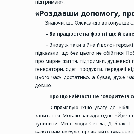
підтримаю».
«Роздавши допомогу, про
Знаючи, що Олександр виконує ще од
– Ви працюєте на фронті ще й кап
– Знову ж таки війна й волонтерські 
підказали, що без цього не обійтися. По
про мирне життя, підтримки, душевної п
генератори, одяг, продукти, передачі від
цього часу достатньо, а буває, дуже ча
довше.
– Про що найчастіше говорите із 
– Спрямовую їхню увагу до Біблії 
запитання. Мовлю завжди одне: «Йде ст
зупинити. Ми є люди Світла, Добра». І 
важко вам не було, проявляйте гуманність