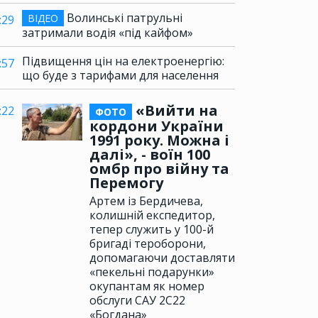
Волинські патрульні
ВІДЕО
:29
затримали водія «під кайфом»
Підвищення цін на електроенергію:
:57
що буде з тарифами для населення
«Вийти на
:22
ФОТО
кордони України
1991 року. Можна і
далі», - воїн 100
омбр про війну та
Перемогу
Артем із Бердичева,
колишній експедитор,
тепер служить у 100-й
бригаді тероборони,
допомагаючи доставляти
«пекельні подарунки»
окупантам як номер
обслуги САУ 2С22
«Богдана»