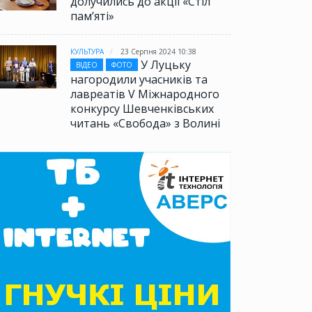
долучились до акції «Стіл
памʼяті»
КУЛЬТУРА
23 Серпня 2024 10:38
У Луцьку
ВІДЕО
ФОТО
нагородили учасників та
лавреатів V Міжнародного
конкурсу Шевченківських
читань «Свобода» з Волині