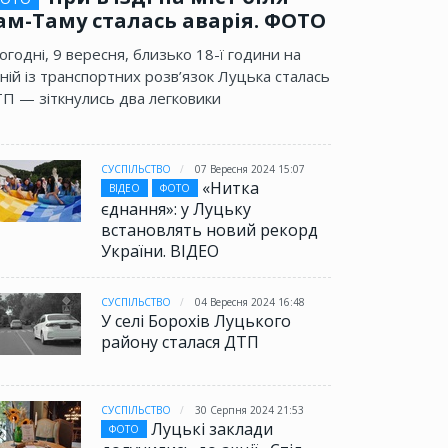
ам-Таму сталась аварія. ФОТО
огодні, 9 вересня, близько 18-ї години на
ній із транспортних розв’язок Луцька сталась
П — зіткнулись два легковики
СУСПІЛЬСТВО
07 Вересня 2024 15:07
«Нитка
ВІДЕО
ФОТО
єднання»: у Луцьку
встановлять новий рекорд
України. ВІДЕО
СУСПІЛЬСТВО
04 Вересня 2024 16:48
У селі Борохів Луцького
району сталася ДТП
СУСПІЛЬСТВО
30 Серпня 2024 21:53
Луцькі заклади
ФОТО