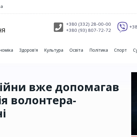
ра
+380 (332) 28-00-00
+38
+380 (93) 807-72-72
номіка
Здоров'я
Культура
Освіта
Політика
Спорт
С
війни вже допомагав
ія волонтера-
і