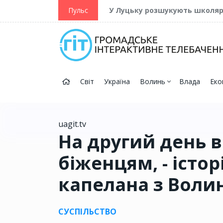
ійну та Перемогу
Пульс
У Луцьку розшукують школя
Світ
Україна
Волинь
Влада
Еко
uagit.tv
На другий день 
біженцям, - істор
капелана з Волин
СУСПІЛЬСТВО