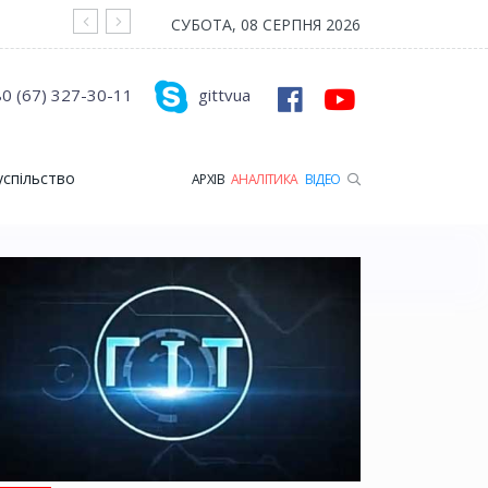
На війні загинув Герой з Рожищенської гр
СУБОТА, 08 СЕРПНЯ 2026
0 (67) 327-30-11
gittvua
успільство
АРХІВ
АНАЛІТИКА
ВІДЕО