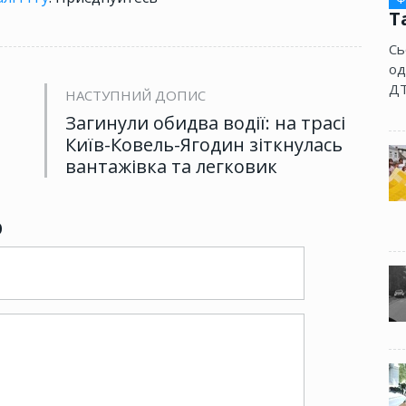
Т
Сь
од
ДТ
НАСТУПНИЙ ДОПИС
Загинули обидва водії: на трасі
Київ-Ковель-Ягодин зіткнулась
вантажівка та легковик
р