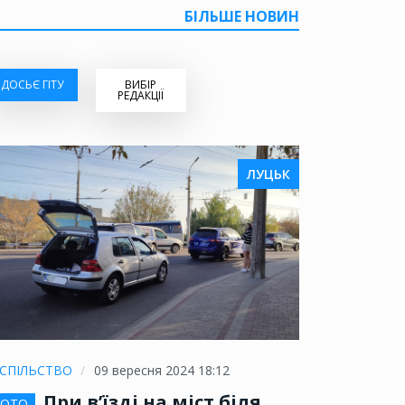
БІЛЬШЕ НОВИН
ДОСЬЄ ГІТУ
ВИБІР
РЕДАКЦІЇ
ЛУЦЬК
СПІЛЬСТВО
09 вересня 2024 18:12
При в’їзді на міст біля
ОТО