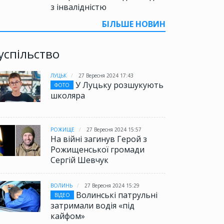
з інвалідністю
БІЛЬШЕ НОВИН
успільство
ЛУЦЬК
27 Вересня 2024 17:43
У Луцьку розшукують
ФОТО
школяра
РОЖИЩЕ
27 Вересня 2024 15:57
На війні загинув Герой з
Рожищенської громади
Сергій Шевчук
ВОЛИНЬ
27 Вересня 2024 15:29
Волинські патрульні
ВІДЕО
затримали водія «під
кайфом»