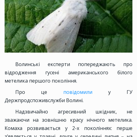
Волинські експерти попереджають про
відродження гусені американського білого
метелика першого покоління.
Про це
повідомили
у ГУ
Держпродспоживслужби Волині.
Надзвичайно агресивний шкідник, не
зважаючи на зовнішню красу нічного метелика.
Комаха розвивається у 2-х поколіннях: перше
з’являється у травні, друге у середині липня – на