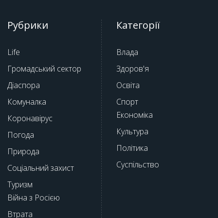
Рубрики
Категорії
Life
Влада
Громадський сектор
Здоров'я
Діаспора
Освіта
Комуналка
Спорт
Економіка
Коронавірус
Культура
Погода
Політика
Природа
Суспільство
Соціальний захист
Туризм
Війна з Росією
Втрата