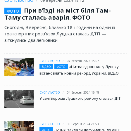
СУСПІЛЬСТВО
09 вересня 2024 18:12
При в’їзді на міст біля Там-
ФОТО
Таму сталась аварія. ФОТО
Сьогодні, 9 вересня, близько 18-ї години на одній із
транспортних розв’язок Луцька сталась ДТП —
зіткнулись два легковики
СУСПІЛЬСТВО
07 Вересня 2024 15:07
«Нитка єднання»: у Луцьку
ВІДЕО
ФОТО
встановлять новий рекорд України. ВІДЕО
СУСПІЛЬСТВО
04 Вересня 2024 16:48
У селі Борохів Луцького району сталася ДТП
СУСПІЛЬСТВО
30 Серпня 2024 21:53
Луцькі заклади долучились до акції
ФОТО