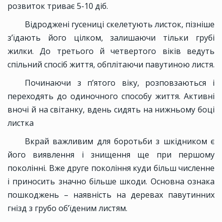
розвиток триває 5-10 діб.
Відроджені гусениці скелетують листок, пізніше
з’їдають його цілком, залишаючи тільки грубі
жилки. До третього й четвертого віків ведуть
спільний спосіб життя, обплітаючи павутиною листя.
Починаючи з п’ятого віку, розповзаються і
переходять до одиночного способу життя. Активні
вночі й на світанку, вдень сидять на нижньому боці
листка
Вкрай важливим для боротьби з шкідником є
його виявлення і знищення ще при першому
поколінні. Вже друге покоління куди більш численне
і приносить значно більше шкоди. Основна ознака
пошкоджень – наявність на деревах павутинних
гнізд з грубо об’їденим листям.