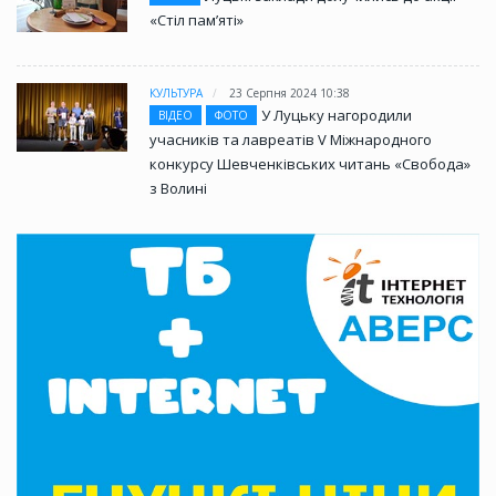
«Стіл памʼяті»
КУЛЬТУРА
23 Серпня 2024 10:38
У Луцьку нагородили
ВІДЕО
ФОТО
учасників та лавреатів V Міжнародного
конкурсу Шевченківських читань «Свобода»
з Волині