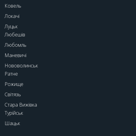
Ковель
Локачі
Луцьк
Любешів
Любомль
Маневичі
Нововолинськ
Ратне
Рожище
Світязь
Стара Вижівка
Турійськ
Шацьк