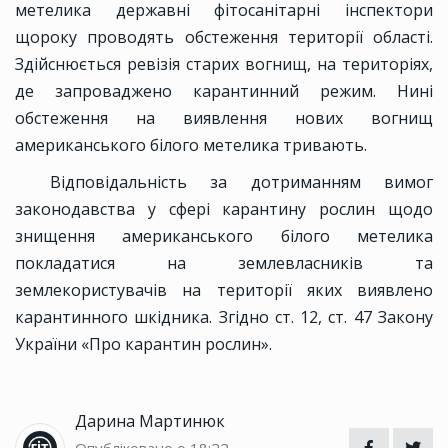
метелика державні фітосанітарні інспектори
щороку проводять обстеження території області.
Здійснюється ревізія старих вогнищ, на територіях,
де запроваджено карантинний режим. Нині
обстеження на виявлення нових вогнищ
американського білого метелика тривають.
Відповідальність за дотриманням вимог
законодавства у сфері карантину рослин щодо
знищення американського білого метелика
покладатися на землевласників та
землекористувачів на території яких виявлено
карантинного шкідника. Згідно ст. 12, ст. 47 Закону
України «Про карантин рослин».
Дарина Мартинюк
Опубліковано о 18:22