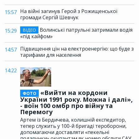
На війні загинув Герой з Рожищенської
15:57
громади Сергій Шевчук
Волинські патрульні затримали водія
ВІДЕО
15:29
«під кайфом»
Підвищення цін на електроенергію: що буде з
14:57
тарифами для населення
14:22
«Вийти на кордони
ФОТО
України 1991 року. Можна і далі»,
- воїн 100 омбр про війну та
Перемогу
Артем із Бердичева, колишній експедитор,
тепер служить у 100-й бригаді тероборони,
допомагаючи доставляти «пекельні
подарунки» окупантам як номер обслуги САУ