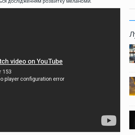
ться дослідженням розвитку меланоми.
Л