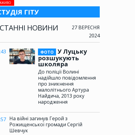
АЖИВО
СТУДІЯ ГІТУ
СТАННІ НОВИНИ
27 ВЕРЕСНЯ
2024
У Луцьку
:43
ФОТО
розшукують
школяра
До поліції Волині
надійшло повідомлення
про зникнення
малолітнього Артура
Найдича, 2013 року
народження
На війні загинув Герой з
:57
Рожищенської громади Сергій
Шевчук