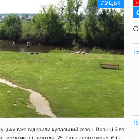
ЛУЦЬК
Н
О
17
15
уцьку вже відкрили купальний сезон. Вранці біля
термометрі сьогодні 25. Тут є спортсмени. Є і ті,