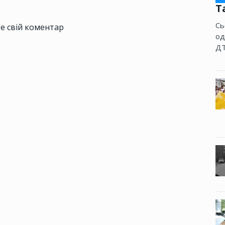
Т
Сь
е свій коментар
од
ДТ