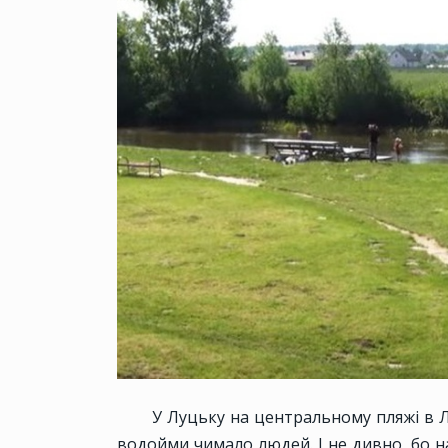
У Луцьку на центральному пляжі в Л
водойми чимало людей. І не дивно, бо на 