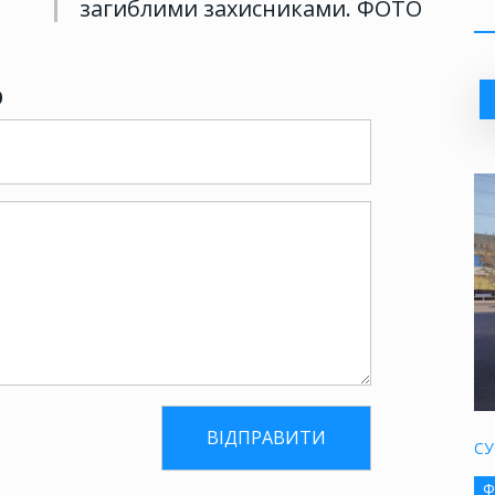
загиблими захисниками. ФОТО
р
СУ
Ф