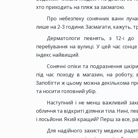
хто приходить на пляж за засмагою.
Про небезпеку сонячних ванн луча
лише на 2-3 години. Засмагати, кажуть, тр
Дерматологи певнять, з 12-ї до 
перебування на вулиці. У цей час сонце
індекс найвищий.
Сонячні опіки та подразнення шкіри
під час походу в магазин, на роботу, 
Запобігти ж цьому можна декількома пр
та носити головний убір.
Наступний і не менш важливий захи
обличчя та відкриті ділянки тіла. Нині, пе
і лосьйони. Який кращий? Перш за все, ра
Для надійного захисту медики радя