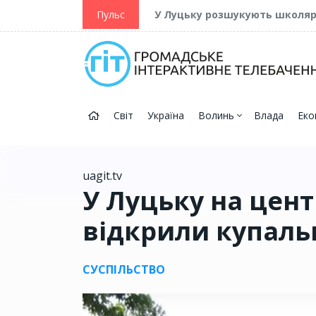
ійну та Перемогу
Пульс
У Луцьку розшукують школя
Світ
Україна
Волинь
Влада
Еко
uagit.tv
У Луцьку на цен
відкрили купаль
СУСПІЛЬСТВО