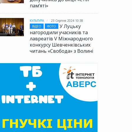
памʼяті»
КУЛЬТУРА
23 Серпня 2024 10:38
У Луцьку
ВІДЕО
ФОТО
нагородили учасників та
лавреатів V Міжнародного
конкурсу Шевченківських
читань «Свобода» з Волині