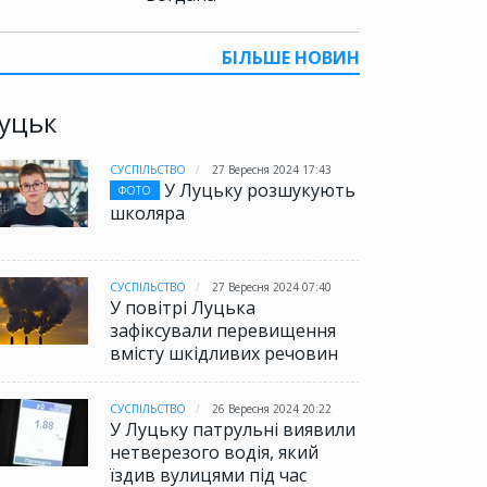
БІЛЬШЕ НОВИН
уцьк
СУСПІЛЬСТВО
27 Вересня 2024 17:43
У Луцьку розшукують
ФОТО
школяра
СУСПІЛЬСТВО
27 Вересня 2024 07:40
У повітрі Луцька
зафіксували перевищення
вмісту шкідливих речовин
СУСПІЛЬСТВО
26 Вересня 2024 20:22
У Луцьку патрульні виявили
нетверезого водія, який
їздив вулицями під час