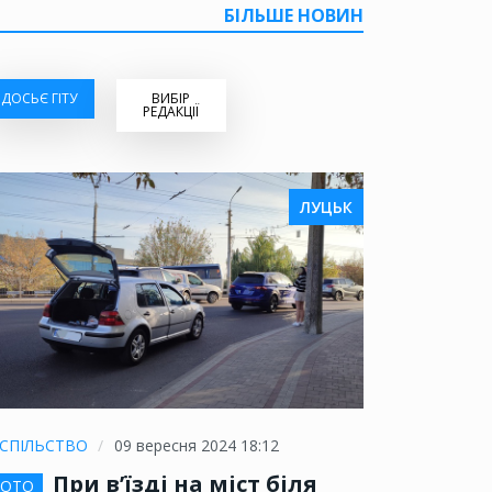
БІЛЬШЕ НОВИН
ДОСЬЄ ГІТУ
ВИБІР
РЕДАКЦІЇ
ЛУЦЬК
СПІЛЬСТВО
09 вересня 2024 18:12
При в’їзді на міст біля
ОТО