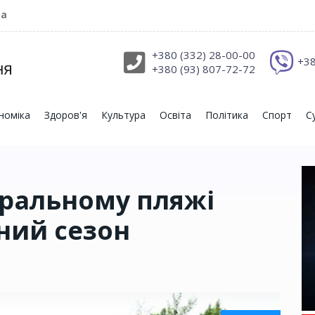
ра
+380 (332) 28-00-00
+38
+380 (93) 807-72-72
номіка
Здоров'я
Культура
Освіта
Політика
Спорт
С
тральному пляжі
ний сезон