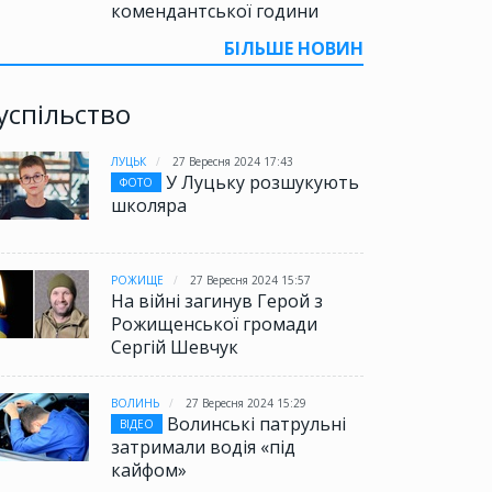
комендантської години
БІЛЬШЕ НОВИН
успільство
ЛУЦЬК
27 Вересня 2024 17:43
У Луцьку розшукують
ФОТО
школяра
РОЖИЩЕ
27 Вересня 2024 15:57
На війні загинув Герой з
Рожищенської громади
Сергій Шевчук
ВОЛИНЬ
27 Вересня 2024 15:29
Волинські патрульні
ВІДЕО
затримали водія «під
кайфом»