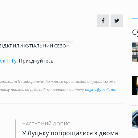
С
ВІДКРИЛИ КУПАЛЬНИЙ СЕЗОН
лі ГІТу
. Приєднуйтесь
дакції «ГІТ» заборонене. Авторські права захищені українським і
іалу пишіть на редакційну електронну адресу
uagittv@gmail.com
НАСТУПНИЙ ДОПИС
У Луцьку попрощалися з двома