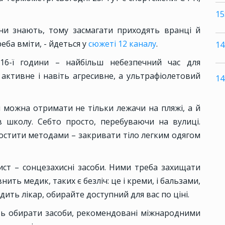
15
ни знають, тому засмагати приходять вранці й
еба вміти, - йдеться у
сюжеті 12 каналу
.
14
16-ї години – найбільш небезпечний час для
 активне і навіть агресивне, а ультрафіолетовий
14
 можна отримати не тільки лежачи на пляжі, а й
в школу. Себто просто, перебуваючи на вулиці.
остити методами – закривати тіло легким одягом
ст – сонцезахисні засоби. Ними треба захищати
внить медик, таких є безліч: це і креми, і бальзами,
дить лікар, обирайте доступний для вас по ціні.
ть обирати засоби, рекомендовані міжнародними