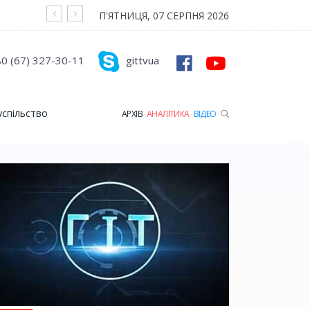
На війні загинув Герой з Рожищенської гр
П'ЯТНИЦЯ, 07 СЕРПНЯ 2026
0 (67) 327-30-11
gittvua
успільство
АРХІВ
АНАЛІТИКА
ВІДЕО