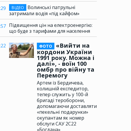
Волинські патрульні
ВІДЕО
:29
затримали водія «під кайфом»
Підвищення цін на електроенергію:
:57
що буде з тарифами для населення
«Вийти на
:22
ФОТО
кордони України
1991 року. Можна і
далі», - воїн 100
омбр про війну та
Перемогу
Артем із Бердичева,
колишній експедитор,
тепер служить у 100-й
бригаді тероборони,
допомагаючи доставляти
«пекельні подарунки»
окупантам як номер
обслуги САУ 2С22
«Богдана»