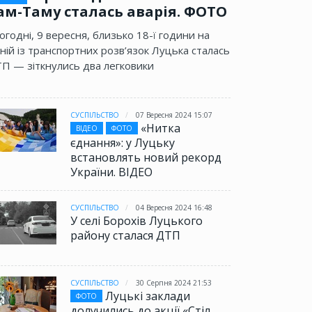
ам-Таму сталась аварія. ФОТО
огодні, 9 вересня, близько 18-ї години на
ній із транспортних розв’язок Луцька сталась
П — зіткнулись два легковики
СУСПІЛЬСТВО
07 Вересня 2024 15:07
«Нитка
ВІДЕО
ФОТО
єднання»: у Луцьку
встановлять новий рекорд
України. ВІДЕО
СУСПІЛЬСТВО
04 Вересня 2024 16:48
У селі Борохів Луцького
району сталася ДТП
СУСПІЛЬСТВО
30 Серпня 2024 21:53
Луцькі заклади
ФОТО
долучились до акції «Стіл