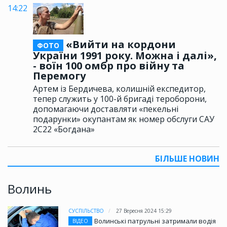
14:22
«Вийти на кордони
ФОТО
України 1991 року. Можна і далі»,
- воїн 100 омбр про війну та
Перемогу
Артем із Бердичева, колишній експедитор,
тепер служить у 100-й бригаді тероборони,
допомагаючи доставляти «пекельні
подарунки» окупантам як номер обслуги САУ
2С22 «Богдана»
БІЛЬШЕ НОВИН
Волинь
СУСПІЛЬСТВО
27 Вересня 2024 15:29
Волинські патрульні затримали водія
ВІДЕО