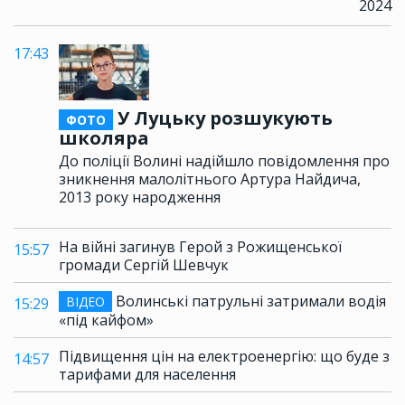
2024
17:43
У Луцьку розшукують
ФОТО
школяра
До поліції Волині надійшло повідомлення про
зникнення малолітнього Артура Найдича,
2013 року народження
На війні загинув Герой з Рожищенської
15:57
громади Сергій Шевчук
Волинські патрульні затримали водія
ВІДЕО
15:29
«під кайфом»
Підвищення цін на електроенергію: що буде з
14:57
тарифами для населення