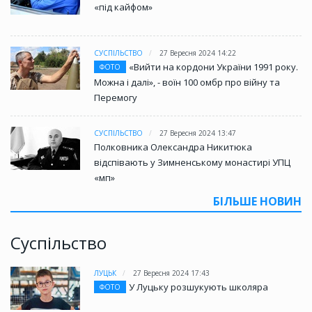
«під кайфом»
СУСПІЛЬСТВО
27 Вересня 2024 14:22
«Вийти на кордони України 1991 року.
ФОТО
Можна і далі», - воїн 100 омбр про війну та
Перемогу
СУСПІЛЬСТВО
27 Вересня 2024 13:47
Полковника Олександра Никитюка
відспівають у Зимненському монастирі УПЦ
«мп»
БІЛЬШЕ НОВИН
Суспільство
ЛУЦЬК
27 Вересня 2024 17:43
У Луцьку розшукують школяра
ФОТО