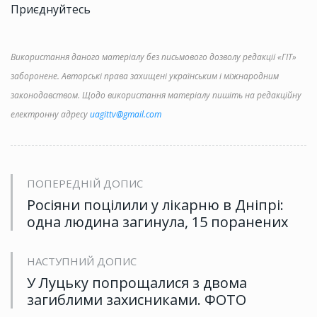
Приєднуйтесь
Використання даного матеріалу без письмового дозволу редакції «ГІТ»
заборонене. Авторські права захищені українським і міжнародним
законодавством. Щодо використання матеріалу пишіть на редакційну
електронну адресу
uagittv@gmail.com
ПОПЕРЕДНІЙ ДОПИС
Росіяни поцілили у лікарню в Дніпрі:
одна людина загинула, 15 поранених
НАСТУПНИЙ ДОПИС
У Луцьку попрощалися з двома
загиблими захисниками. ФОТО