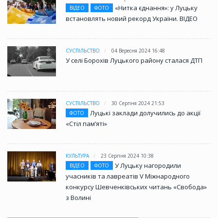
«Нитка єднання»: у Луцьку
ВІДЕО
ФОТО
встановлять новий рекорд України. ВІДЕО
СУСПІЛЬСТВО
04 Вересня 2024 16:48
У селі Борохів Луцького району сталася ДТП
СУСПІЛЬСТВО
30 Серпня 2024 21:53
Луцькі заклади долучились до акції
ФОТО
«Стіл памʼяті»
КУЛЬТУРА
23 Серпня 2024 10:38
У Луцьку нагородили
ВІДЕО
ФОТО
учасників та лавреатів V Міжнародного
конкурсу Шевченківських читань «Свобода»
з Волині