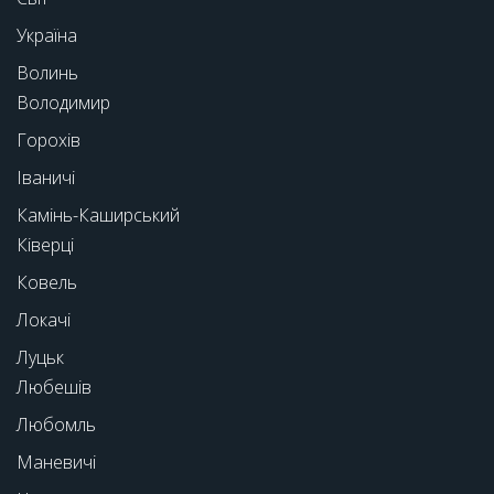
Україна
Волинь
Володимир
Горохів
Іваничі
Камінь-Каширський
Ківерці
Ковель
Локачі
Луцьк
Любешів
Любомль
Маневичі