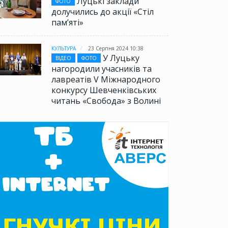
Луцькі заклади
ФОТО
долучились до акції «Стіл
памʼяті»
КУЛЬТУРА
23 Серпня 2024 10:38
У Луцьку
ВІДЕО
ФОТО
нагородили учасників та
лавреатів V Міжнародного
конкурсу Шевченківських
читань «Свобода» з Волині