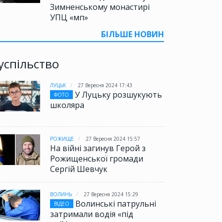
Зимненському монастирі
УПЦ «мп»
БІЛЬШЕ НОВИН
успільство
ЛУЦЬК
27 Вересня 2024 17:43
У Луцьку розшукують
ФОТО
школяра
РОЖИЩЕ
27 Вересня 2024 15:57
На війні загинув Герой з
Рожищенської громади
Сергій Шевчук
ВОЛИНЬ
27 Вересня 2024 15:29
Волинські патрульні
ВІДЕО
затримали водія «під