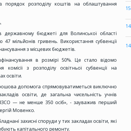
в порядок розподілу коштів на облаштування
15
.
14
 в державному бюджеті для Волинської області
 47 мільйонів гривень. Використання субвенції
14
нансування з місцевих бюджетів.
вфінансування в розмірі 50%. Це стало відомо
ня комісії з розподілу освітньої субвенції на
ах освіти.
 грошова допомога спрямовуватиметься виключно
акладів освіти, де загальна чисельність учнів
 ЗЗСО — не менше 350 осіб», - зауважив перший
Сергій Мовенко.
ладнані захисні споруди у тих закладах освіти, які
ребують капітального ремонту.