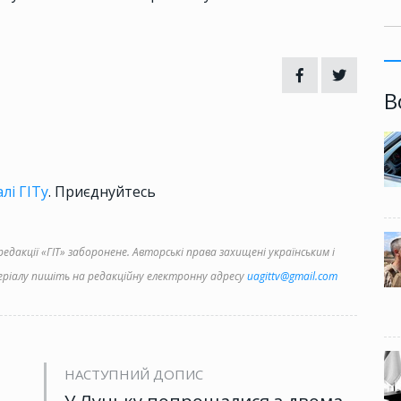
В
лі ГІТу
. Приєднуйтесь
дакції «ГІТ» заборонене. Авторські права захищені українським і
іалу пишіть на редакційну електронну адресу
uagittv@gmail.com
НАСТУПНИЙ ДОПИС