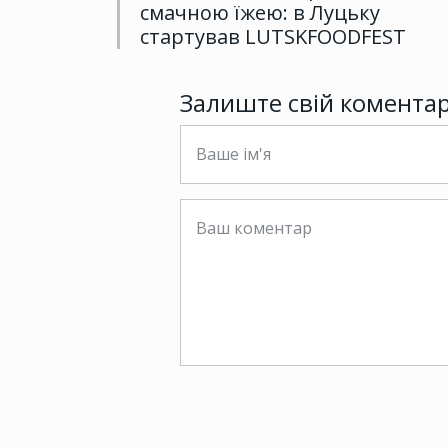
смачною їжею: в Луцьку
стартував LUTSKFOODFEST
Залиште свій комента