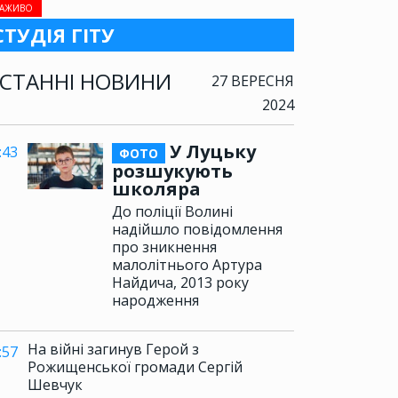
АЖИВО
СТУДІЯ ГІТУ
СТАННІ НОВИНИ
27 ВЕРЕСНЯ
2024
У Луцьку
:43
ФОТО
розшукують
школяра
До поліції Волині
надійшло повідомлення
про зникнення
малолітнього Артура
Найдича, 2013 року
народження
На війні загинув Герой з
:57
Рожищенської громади Сергій
Шевчук