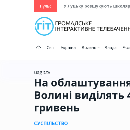
ійну та Перемогу
Пульс
У Луцьку розшукують школя
Світ
Україна
Волинь
Влада
Еко
uagit.tv
На облаштування
Волині виділять 
гривень
СУСПІЛЬСТВО