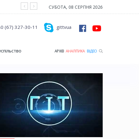
На війні загинув Герой з Рожищенської гр
СУБОТА, 08 СЕРПНЯ 2026
0 (67) 327-30-11
gittvua
успільство
АРХІВ
АНАЛІТИКА
ВІДЕО