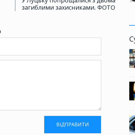
У Луцьку попрощалися з двома
загиблими захисниками. ФОТО
р
С