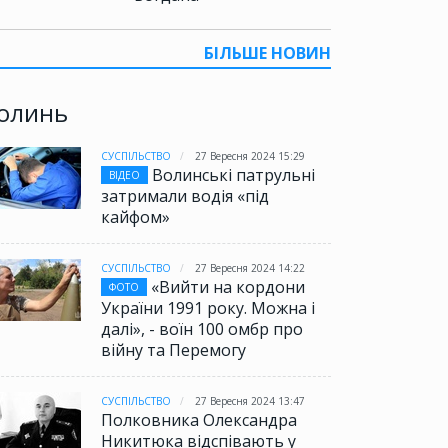
БІЛЬШЕ НОВИН
олинь
СУСПІЛЬСТВО
27 Вересня 2024 15:29
Волинські патрульні
ВІДЕО
затримали водія «під
кайфом»
СУСПІЛЬСТВО
27 Вересня 2024 14:22
«Вийти на кордони
ФОТО
України 1991 року. Можна і
далі», - воїн 100 омбр про
війну та Перемогу
СУСПІЛЬСТВО
27 Вересня 2024 13:47
Полковника Олександра
Никитюка відспівають у