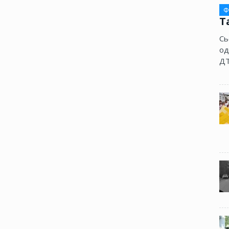
Ф
Т
Сь
од
ДТ