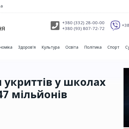
ра
+380 (332) 28-00-00
+38
+380 (93) 807-72-72
номіка
Здоров'я
Культура
Освіта
Політика
Спорт
С
 укриттів у школах
47 мільйонів