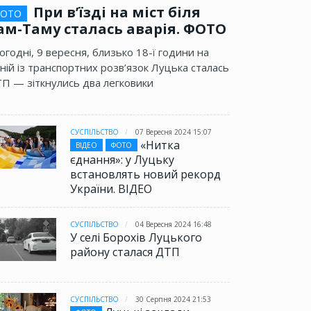
При в’їзді на міст біля
ОТО
ам-Таму сталась аварія. ФОТО
огодні, 9 вересня, близько 18-ї години на
ній із транспортних розв’язок Луцька сталась
П — зіткнулись два легковики
СУСПІЛЬСТВО
07 Вересня 2024 15:07
«Нитка
ВІДЕО
ФОТО
єднання»: у Луцьку
встановлять новий рекорд
України. ВІДЕО
СУСПІЛЬСТВО
04 Вересня 2024 16:48
У селі Борохів Луцького
району сталася ДТП
СУСПІЛЬСТВО
30 Серпня 2024 21:53