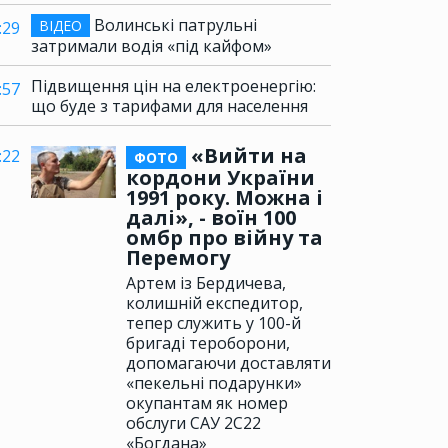
Волинські патрульні
ВІДЕО
:29
затримали водія «під кайфом»
Підвищення цін на електроенергію:
:57
що буде з тарифами для населення
«Вийти на
:22
ФОТО
кордони України
1991 року. Можна і
далі», - воїн 100
омбр про війну та
Перемогу
Артем із Бердичева,
колишній експедитор,
тепер служить у 100-й
бригаді тероборони,
допомагаючи доставляти
«пекельні подарунки»
окупантам як номер
обслуги САУ 2С22
«Богдана»