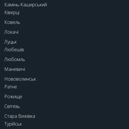
Камінь-Каширський
Ківерці
Ковель
Локачі
Луцьк
Любешів
Любомль
Маневичі
Нововолинськ
Ратне
Рожище
Світязь
Стара Вижівка
Турійськ