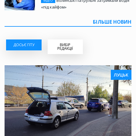
Волинські патрульні затримали водія
ВІДЕО
«під кайфом»
БІЛЬШЕ НОВИН
ДОСЬЄ ГІТУ
ВИБІР
РЕДАКЦІЇ
ЛУЦЬК