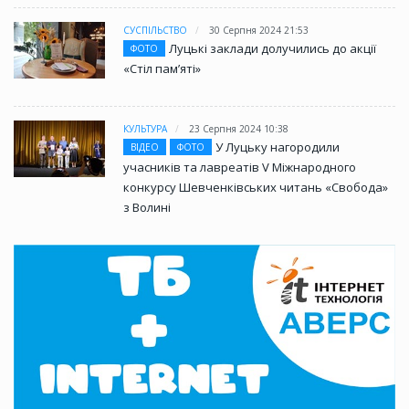
СУСПІЛЬСТВО
30 Серпня 2024 21:53
Луцькі заклади долучились до акції
ФОТО
«Стіл памʼяті»
КУЛЬТУРА
23 Серпня 2024 10:38
У Луцьку нагородили
ВІДЕО
ФОТО
учасників та лавреатів V Міжнародного
конкурсу Шевченківських читань «Свобода»
з Волині