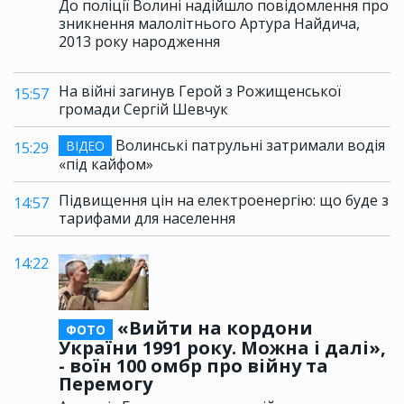
До поліції Волині надійшло повідомлення про
зникнення малолітнього Артура Найдича,
2013 року народження
На війні загинув Герой з Рожищенської
15:57
громади Сергій Шевчук
Волинські патрульні затримали водія
ВІДЕО
15:29
«під кайфом»
Підвищення цін на електроенергію: що буде з
14:57
тарифами для населення
14:22
«Вийти на кордони
ФОТО
України 1991 року. Можна і далі»,
- воїн 100 омбр про війну та
Перемогу