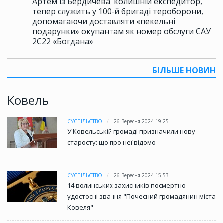
Артем із Бердичева, колишній експедитор,
тепер служить у 100-й бригаді тероборони,
допомагаючи доставляти «пекельні
подарунки» окупантам як номер обслуги САУ
2С22 «Богдана»
БІЛЬШЕ НОВИН
Ковель
СУСПІЛЬСТВО
26 Вересня 2024 19:25
У Ковельській громаді призначили нову
старосту: що про неї відомо
СУСПІЛЬСТВО
26 Вересня 2024 15:53
14 волинських захисників посмертно
удостоєні звання "Почесний громадянин міста
Ковеля"