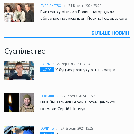
СУСПІЛЬСТВО
24 Вересня 2024 23:20
Вчительку фізики з Волині нагородили
обласною премією імені Йосипа Гошовського
БІЛЬШЕ НОВИН
Суспільство
ЛУЦЬК
27 Вересня 2024 17:43
У Луцьку розшукують школяра
ФОТО
РОЖИЩЕ
27 Вересня 2024 15:57
На війні загинув Герой з Рожищенської
громади Сергій Шевчук
ВОЛИНЬ
27 Вересня 2024 15:29