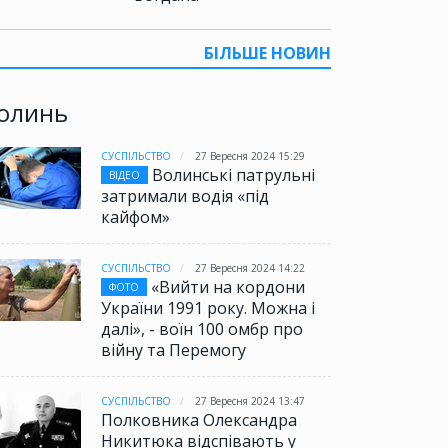
БІЛЬШЕ НОВИН
олинь
СУСПІЛЬСТВО
27 Вересня 2024 15:29
Волинські патрульні
ВІДЕО
затримали водія «під
кайфом»
СУСПІЛЬСТВО
27 Вересня 2024 14:22
«Вийти на кордони
ФОТО
України 1991 року. Можна і
далі», - воїн 100 омбр про
війну та Перемогу
СУСПІЛЬСТВО
27 Вересня 2024 13:47
Полковника Олександра
Никитюка відспівають у