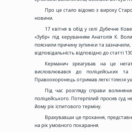
Про це стало відомо з вироку Старо
новини.
17 квітня в обід у селі Дубечне Ко
«Зубр» під керуванням Анатолія К. Вол
пояснили причину зупинки та зазначили,
відповідальність відповідно до статті 13
Керманич зреагував на це негат
висловлювався до поліцейських та
Правоохоронець отримав легкі тілесні у
Під час розгляду справи волинян
поліцейського. Потерпілий просив суд н
йому рік іспитового терміну.
Врахувавши це прохання, представн
на рік умовного покарання.