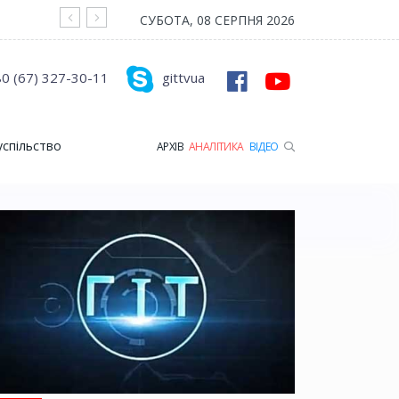
На війні загинув Герой з Рожищенської гр
СУБОТА, 08 СЕРПНЯ 2026
0 (67) 327-30-11
gittvua
успільство
АРХІВ
АНАЛІТИКА
ВІДЕО