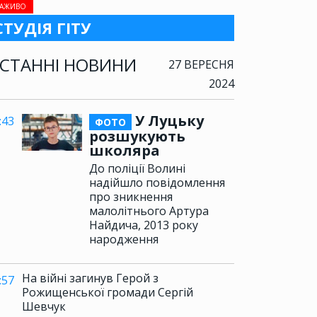
АЖИВО
СТУДІЯ ГІТУ
СТАННІ НОВИНИ
27 ВЕРЕСНЯ
2024
У Луцьку
:43
ФОТО
розшукують
школяра
До поліції Волині
надійшло повідомлення
про зникнення
малолітнього Артура
Найдича, 2013 року
народження
На війні загинув Герой з
:57
Рожищенської громади Сергій
Шевчук