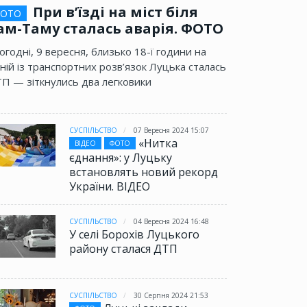
При в’їзді на міст біля
ОТО
ам-Таму сталась аварія. ФОТО
огодні, 9 вересня, близько 18-ї години на
ній із транспортних розв’язок Луцька сталась
П — зіткнулись два легковики
СУСПІЛЬСТВО
07 Вересня 2024 15:07
«Нитка
ВІДЕО
ФОТО
єднання»: у Луцьку
встановлять новий рекорд
України. ВІДЕО
СУСПІЛЬСТВО
04 Вересня 2024 16:48
У селі Борохів Луцького
району сталася ДТП
СУСПІЛЬСТВО
30 Серпня 2024 21:53