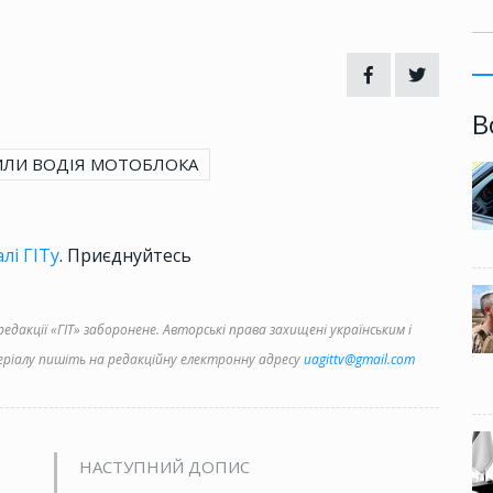
В
ИЛИ ВОДІЯ МОТОБЛОКА
лі ГІТу
. Приєднуйтесь
дакції «ГІТ» заборонене. Авторські права захищені українським і
іалу пишіть на редакційну електронну адресу
uagittv@gmail.com
НАСТУПНИЙ ДОПИС