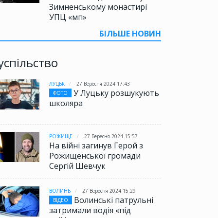
Зимненському монастирі
УПЦ «мп»
БІЛЬШЕ НОВИН
успільство
ЛУЦЬК
27 Вересня 2024 17:43
У Луцьку розшукують
ФОТО
школяра
РОЖИЩЕ
27 Вересня 2024 15:57
На війні загинув Герой з
Рожищенської громади
Сергій Шевчук
ВОЛИНЬ
27 Вересня 2024 15:29
Волинські патрульні
ВІДЕО
затримали водія «під