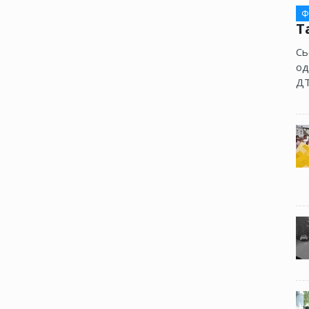
Ф
Т
Сь
од
ДТ