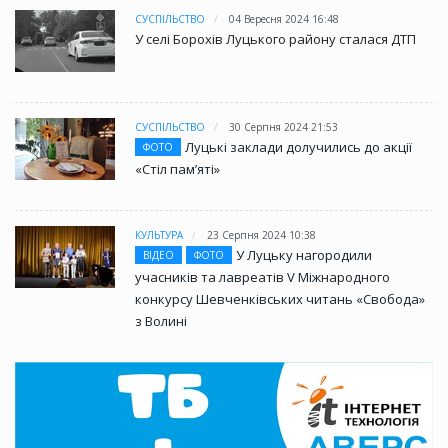
СУСПІЛЬСТВО
04 Вересня 2024 16:48
У селі Борохів Луцького району сталася ДТП
СУСПІЛЬСТВО
30 Серпня 2024 21:53
Луцькі заклади долучились до акції
ФОТО
«Стіл памʼяті»
КУЛЬТУРА
23 Серпня 2024 10:38
У Луцьку нагородили
ВІДЕО
ФОТО
учасників та лавреатів V Міжнародного
конкурсу Шевченківських читань «Свобода»
з Волині