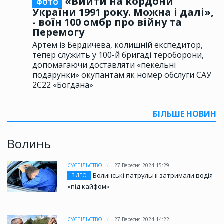
«Вийти на кордони
ФОТО
України 1991 року. Можна і далі»,
- воїн 100 омбр про війну та
Перемогу
Артем із Бердичева, колишній експедитор,
тепер служить у 100-й бригаді тероборони,
допомагаючи доставляти «пекельні
подарунки» окупантам як номер обслуги САУ
2С22 «Богдана»
БІЛЬШЕ НОВИН
Волинь
СУСПІЛЬСТВО
27 Вересня 2024 15:29
Волинські патрульні затримали водія
ВІДЕО
«під кайфом»
СУСПІЛЬСТВО
27 Вересня 2024 14:22