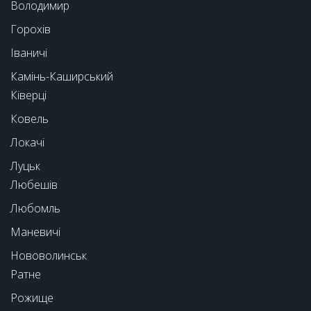
Володимир
Горохів
Іваничі
Камінь-Каширський
Ківерці
Ковель
Локачі
Луцьк
Любешів
Любомль
Маневичі
Нововолинськ
Ратне
Рожище