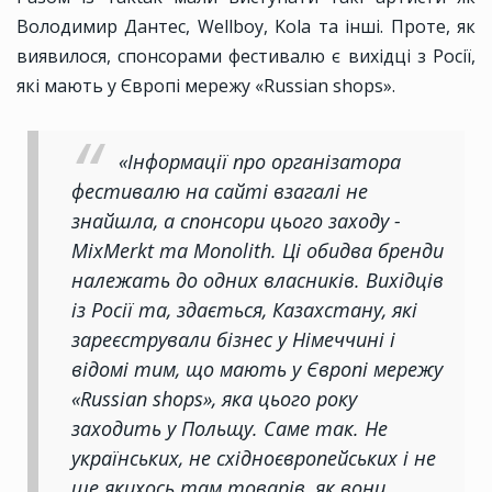
Володимир Дантес, Wellboy, Kola та інші. Проте, як
виявилося, спонсорами фестивалю є вихідці з Росії,
які мають у Європі мережу «Russian shops».
«Інформації про організатора
фестивалю на сайті взагалі не
знайшла, а спонсори цього заходу -
MixMerkt та Monolith. Ці обидва бренди
належать до одних власників. Вихідців
із Росії та, здається, Казахстану, які
зареєстрували бізнес у Німеччині і
відомі тим, що мають у Європі мережу
«Russian shops», яка цього року
заходить у Польщу. Саме так. Не
українських, не східноєвропейських і не
ще якихось там товарів, як вони