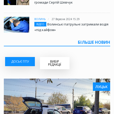
громади Сергій Шевчук
ВОЛИНЬ
27 Вересня 2024 15:29
Волинські патрульні затримали водія
ВІДЕО
«під кайфом»
БІЛЬШЕ НОВИН
ДОСЬЄ ГІТУ
ВИБІР
РЕДАКЦІЇ
ЛУЦЬК