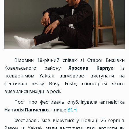
Відомий 18-річний співак зі Старої Вижівки
Ковельського району
Ярослав Карпук
із
псевдонімом Yaktak відмовився виступати на
фестивалі «Easy Busy Fest», спонсором якого
виявилися вихідці з росії.
Пост про фестиваль опублікувала активістка
Наталія Панченко
, - пише
ВСН
.
Фестиваль мав відбутися у Польщі 26 серпня.
Разом із Yaktak мали виступати такі артисти як