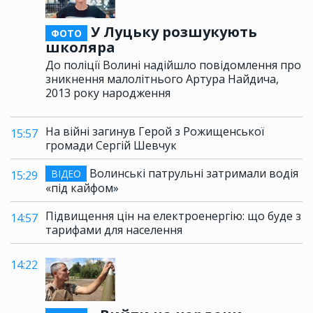
У Луцьку розшукують
ФОТО
школяра
До поліції Волині надійшло повідомлення про
зникнення малолітнього Артура Найдича,
2013 року народження
На війні загинув Герой з Рожищенської
15:57
громади Сергій Шевчук
Волинські патрульні затримали водія
ВІДЕО
15:29
«під кайфом»
Підвищення цін на електроенергію: що буде з
14:57
тарифами для населення
14:22