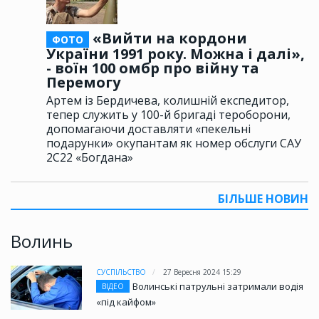
«Вийти на кордони
ФОТО
України 1991 року. Можна і далі»,
- воїн 100 омбр про війну та
Перемогу
Артем із Бердичева, колишній експедитор,
тепер служить у 100-й бригаді тероборони,
допомагаючи доставляти «пекельні
подарунки» окупантам як номер обслуги САУ
2С22 «Богдана»
БІЛЬШЕ НОВИН
Волинь
СУСПІЛЬСТВО
27 Вересня 2024 15:29
Волинські патрульні затримали водія
ВІДЕО
«під кайфом»