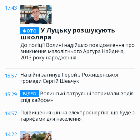
17:43
У Луцьку розшукують
ФОТО
школяра
До поліції Волині надійшло повідомлення про
зникнення малолітнього Артура Найдича,
2013 року народження
На війні загинув Герой з Рожищенської
15:57
громади Сергій Шевчук
Волинські патрульні затримали водія
ВІДЕО
15:29
«під кайфом»
Підвищення цін на електроенергію: що буде з
14:57
тарифами для населення
14:22