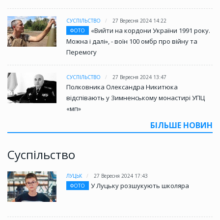
СУСПІЛЬСТВО
27 Вересня 2024 14:22
«Вийти на кордони України 1991 року.
ФОТО
Можна і далі», - воїн 100 омбр про війну та
Перемогу
СУСПІЛЬСТВО
27 Вересня 2024 13:47
Полковника Олександра Никитюка
відспівають у Зимненському монастирі УПЦ
«мп»
БІЛЬШЕ НОВИН
Суспільство
ЛУЦЬК
27 Вересня 2024 17:43
У Луцьку розшукують школяра
ФОТО