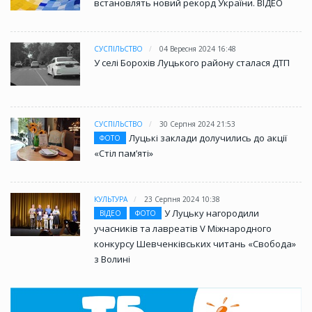
встановлять новий рекорд України. ВІДЕО
СУСПІЛЬСТВО
04 Вересня 2024 16:48
У селі Борохів Луцького району сталася ДТП
СУСПІЛЬСТВО
30 Серпня 2024 21:53
Луцькі заклади долучились до акції
ФОТО
«Стіл памʼяті»
КУЛЬТУРА
23 Серпня 2024 10:38
У Луцьку нагородили
ВІДЕО
ФОТО
учасників та лавреатів V Міжнародного
конкурсу Шевченківських читань «Свобода»
з Волині