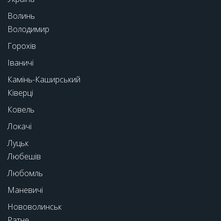
Волинь
Володимир
Горохів
Іваничі
Камінь-Каширський
Ківерці
Ковель
Локачі
Луцьк
Любешів
Любомль
Маневичі
Нововолинськ
Ратне